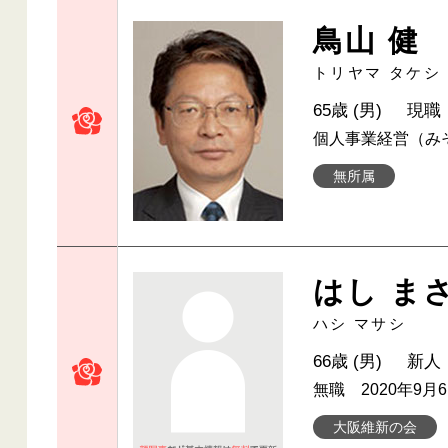
鳥山 健
トリヤマ タケシ
65歳 (男)
現職
個人事業経営（み
無所属
はし ま
ハシ マサシ
66歳 (男)
新人
無職 2020年9
大阪維新の会