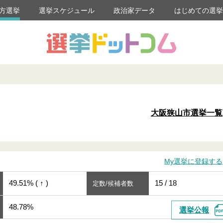
方選挙
選挙スケジュール
政治家データ
はじめての選
大阪狭山市選挙一覧
My選挙に登録する
49.51% ( ↑ )
15 / 18
定数/候補者数
48.78%
選挙公報