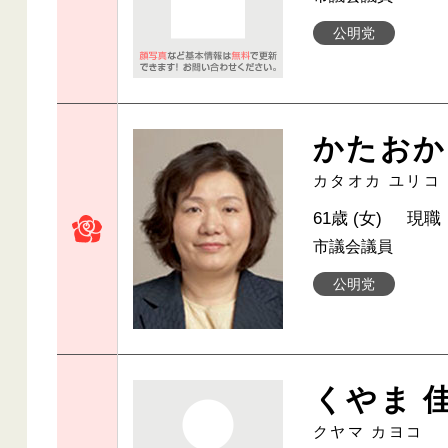
公明党
かたおか
カタオカ ユリコ
61歳 (女)
現職
市議会議員
公明党
くやま 
クヤマ カヨコ