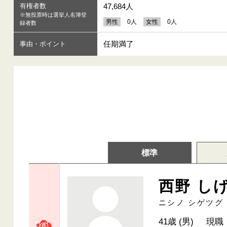
有権者数
47,684人
※無投票時は選挙人名簿登
男性
0人
女性
0人
録者数
任期満了
事由・ポイント
標準
西野 し
ニシノ シゲツグ
41歳 (男)
現職