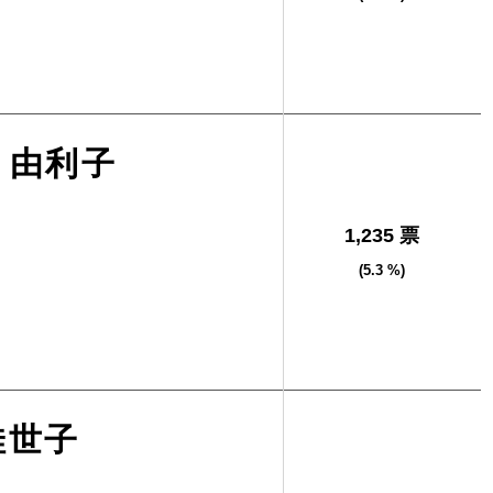
 由利子
1,235 票
(5.3 %)
佳世子