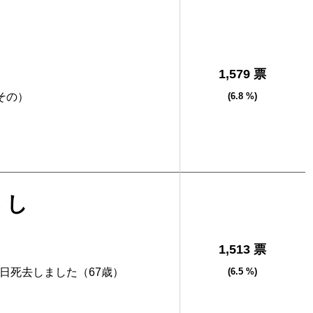
1,579 票
その）
(6.8 %)
さし
1,513 票
月6日死去しました（67歳）
(6.5 %)