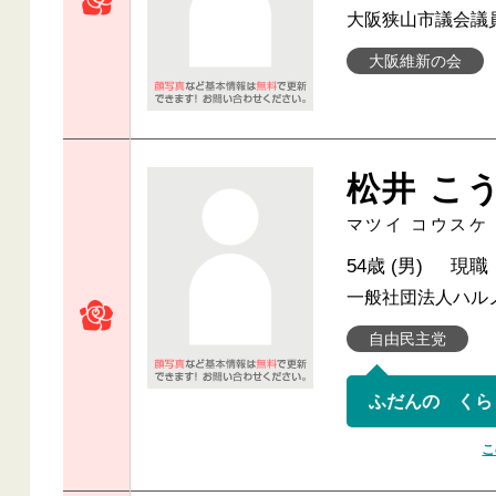
大阪狭山市議会議
大阪維新の会
松井 こ
マツイ コウスケ
54歳 (男)
現職
一般社団法人ハル
自由民主党
ふだんの くら
こ