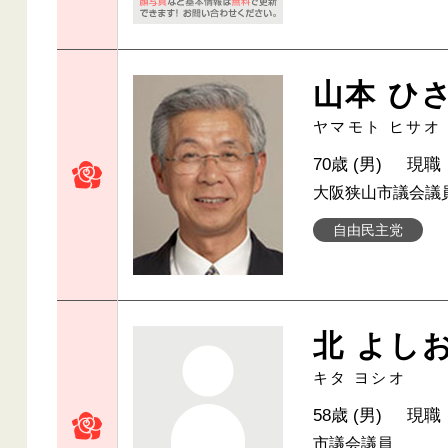
山本 ひ
ヤマモト ヒサオ
70歳 (男)
現職
大阪狭山市議会議
自由民主党
北 よし
キタ ヨシオ
58歳 (男)
現職
市議会議員