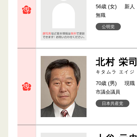
56歳 (女)
新人
無職
公明党
北村 栄
キタムラ エイジ
70歳 (男)
現職
市議会議員
日本共産党