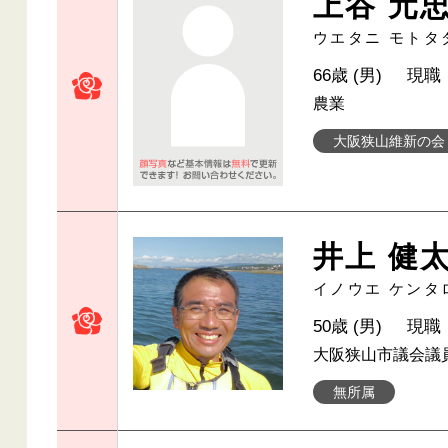
上谷 元
ウエタニ モトタ
66歳 (男)
現職
農業
大阪狭山維新の会
井上 健
イノウエ ケンタ
50歳 (男)
現職
大阪狭山市議会議
無所属