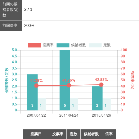
前回の候
2 / 1
補者数/定
数
前回倍率
200%
投票日
投票率
定数
候補者数
倍率