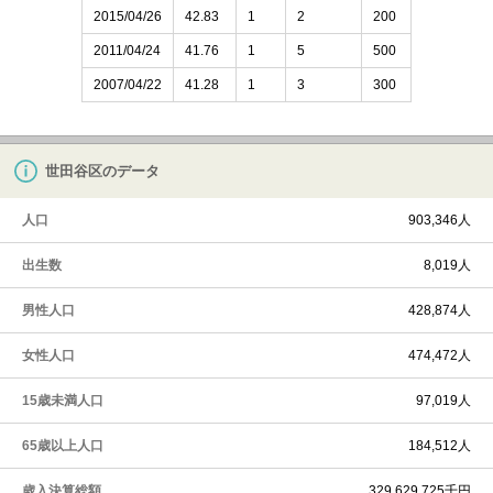
2015/04/26
42.83
1
2
200
2011/04/24
41.76
1
5
500
2007/04/22
41.28
1
3
300
世田谷区のデータ
人口
903,346人
出生数
8,019人
男性人口
428,874人
女性人口
474,472人
15歳未満人口
97,019人
65歳以上人口
184,512人
歳入決算総額
329,629,725千円