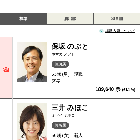
標準
届出順
50音順
掲載内容について
保坂 のぶと
ホサカ ノブト
無所属
63歳 (男)
現職
区長
189,640 票
(61.1 %)
三井 みほこ
ミツイ ミホコ
無所属
56歳 (女)
新人