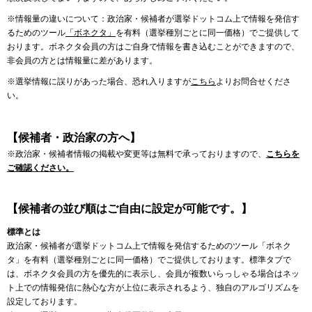
※情報量の違いについて：政治家・候補者が選挙ドットコム上で情報を発信す
るためのツール
「ボネクタ」
を有料（選挙種別ごとに同一価格）でご提供して
おります。ボネクタ会員の方はご自身で情報を書き込むことができますので、
非会員の方とは情報量に差があります。
※選挙情報に誤りがあった場合、恐れ入りますが
こちら
よりお問合せくださ
い。
【候補者・政治家の方へ】
※政治家・候補者情報の掲載や変更等は無料で承っておりますので、
こちらを
ご確認ください。
【候補者の並び順はご自由に設定が可能です。】
標準とは
政治家・候補者が選挙ドットコム上で情報を発信するためのツール「ボネク
タ」を有料（選挙種別ごとに同一価格）でご提供しております。標準タブで
は、ボネクタ会員の方を優先的に表示し、会員が複数いらっしゃる場合はネッ
ト上での情報発信に熱心な方が上位に表示されるよう、独自のアルゴリズムを
設定しております。