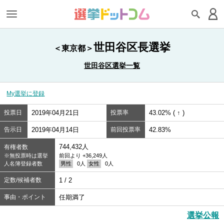
世田谷区長選挙
＜東京都＞
世田谷区選挙一覧
My選挙に登録
投票日
2019年04月21日
投票率
43.02% ( ↑ )
告示日
2019年04月14日
前回投票率
42.83%
744,432人
有権者数
※無投票時は選挙
前回より +36,249人
人名簿登録者数
男性
0人
女性
0人
定数/候補者数
1 / 2
事由・ポイント
任期満了
選挙公報