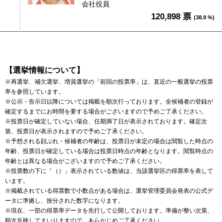
会社役員
120,898 票
(38.9 %)
【選挙情報について】
※再選挙、補欠選挙、増員選挙の「前回の投票率」は、直近の一般選挙の投票
率を参照しています。
※公示・告示日以降については掲載を順次行っております。全候補者の登録が
確定するまでにお時間を要する場合がございますので予めご了承ください。
※投票日が確定していない場合、任期満了日が表示されております。確定次
第、投票日が表示されますので予めご了承ください。
※予想される顔ぶれ・候補者の年齢は、投票日が未定の場合は閲覧した時点の
年齢、投票日が確定している場合は投票日時点の年齢となります。閲覧時点の
年齢とは異なる場合がございますので予めご了承ください。
※投票数の下に「（）」表示されている数値は、当該選挙区の得票率を表して
います。
※掲載されている得票数で小数点がある場合は、選挙管理委員会発表の公式デ
ータに準拠し、按分された数字になります。
※現在、一部の得票率データを先行して公開しております。準備が整い次第、
順次反映してまいりますので、あらかじめご了承ください。