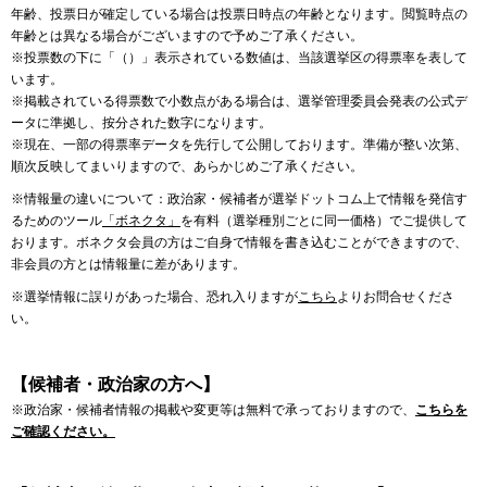
年齢、投票日が確定している場合は投票日時点の年齢となります。閲覧時点の
年齢とは異なる場合がございますので予めご了承ください。
※投票数の下に「（）」表示されている数値は、当該選挙区の得票率を表して
います。
※掲載されている得票数で小数点がある場合は、選挙管理委員会発表の公式デ
ータに準拠し、按分された数字になります。
※現在、一部の得票率データを先行して公開しております。準備が整い次第、
順次反映してまいりますので、あらかじめご了承ください。
※情報量の違いについて：政治家・候補者が選挙ドットコム上で情報を発信す
るためのツール
「ボネクタ」
を有料（選挙種別ごとに同一価格）でご提供して
おります。ボネクタ会員の方はご自身で情報を書き込むことができますので、
非会員の方とは情報量に差があります。
※選挙情報に誤りがあった場合、恐れ入りますが
こちら
よりお問合せくださ
い。
【候補者・政治家の方へ】
※政治家・候補者情報の掲載や変更等は無料で承っておりますので、
こちらを
ご確認ください。