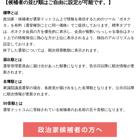
【候補者の並び順はご自由に設定が可能です。】
標準とは
政治家・候補者が選挙ドットコム上で情報を発信するためのツール「ボネク
タ」を有料（選挙種別ごとに同一価格）でご提供しております。標準タブで
は、ボネクタ会員の方を優先的に表示し、会員が複数いらっしゃる場合はネッ
ト上での情報発信に熱心な方が上位に表示されるよう、独自のアルゴリズムを
設定しております。
終了した選挙については、順次得票数順に表示されます。
届出順とは
選挙管理委員会に届け出があった順番になります。告示日以降に順次情報が更
新されます。
名簿順とは
衆議院議員選挙の場合、各政党が届け出をした名簿順となります。公示日以降
に順次情報が更新されます。
50音順とは
選挙ドットコムに登録されている候補者のお名前の五十音順になります。