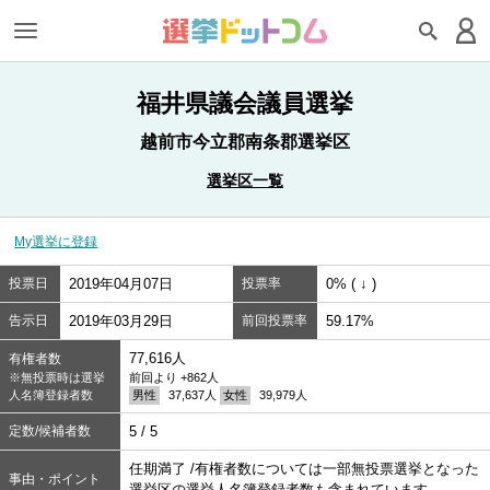
福井県議会議員選挙
越前市今立郡南条郡選挙区
選挙区一覧
My選挙に登録
投票日
2019年04月07日
投票率
0% ( ↓ )
告示日
2019年03月29日
前回投票率
59.17%
77,616人
有権者数
※無投票時は選挙
前回より +862人
人名簿登録者数
男性
37,637人
女性
39,979人
定数/候補者数
5 / 5
任期満了 /有権者数については一部無投票選挙となった
事由・ポイント
選挙区の選挙人名簿登録者数も含まれています