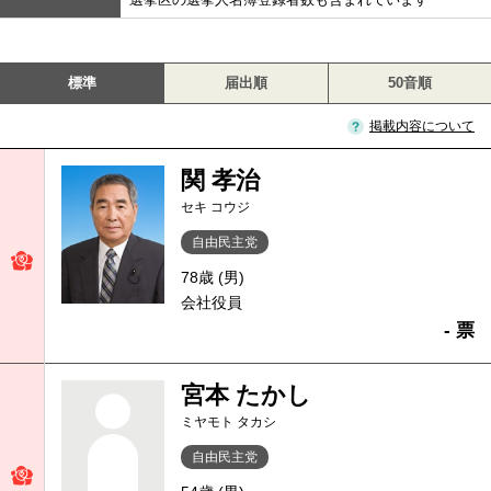
標準
届出順
50音順
掲載内容について
関 孝治
セキ コウジ
自由民主党
78歳 (男)
会社役員
- 票
宮本 たかし
ミヤモト タカシ
自由民主党