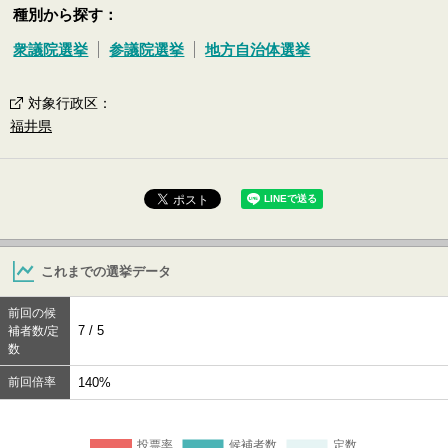
種別から探す：
衆議院選挙
参議院選挙
地方自治体選挙
対象行政区
：
福井県
これまでの選挙データ
前回の候
7 / 5
補者数/定
数
前回倍率
140%