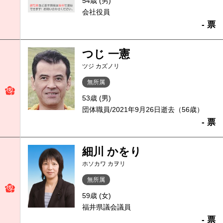
54歳 (男)
会社役員
- 票
つじ 一憲
ツジ カズノリ
無所属
53歳 (男)
団体職員/2021年9月26日逝去（56歳）
- 票
細川 かをり
ホソカワ カヲリ
無所属
59歳 (女)
福井県議会議員
- 票