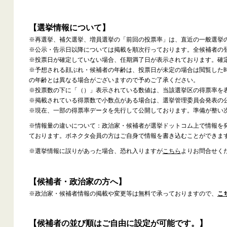
【選挙情報について】
※再選挙、補欠選挙、増員選挙の「前回の投票率」は、直近の一般選挙
※公示・告示日以降については掲載を順次行っております。全候補者の
※投票日が確定していない場合、任期満了日が表示されております。確
※予想される顔ぶれ・候補者の年齢は、投票日が未定の場合は閲覧した
の年齢とは異なる場合がございますので予めご了承ください。
※投票数の下に「（）」表示されている数値は、当該選挙区の得票率を
※掲載されている得票数で小数点がある場合は、選挙管理委員会発表の
※現在、一部の得票率データを先行して公開しております。準備が整い
※情報量の違いについて：政治家・候補者が選挙ドットコム上で情報を
ております。ボネクタ会員の方はご自身で情報を書き込むことができま
※選挙情報に誤りがあった場合、恐れ入りますが
こちら
よりお問合せく
【候補者・政治家の方へ】
※政治家・候補者情報の掲載や変更等は無料で承っておりますので、
こ
【候補者の並び順はご自由に設定が可能です。】