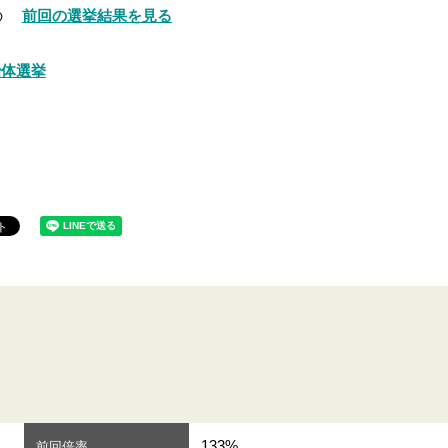
の
前回の選挙結果を見る
治体選挙
133%
前回倍率