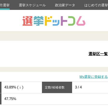
方選挙
選挙スケジュール
政治家データ
はじめての選
選挙区一覧
My選挙に登録する
43.89% ( ↓ )
3 / 4
定数/候補者数
47.75%