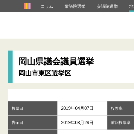
コラム
衆議院選挙
参議院選挙
地
岡山県議会議員選挙
岡山市東区選挙区
2019年04月07日
投票日
投票率
2019年03月29日
告示日
前回投票率