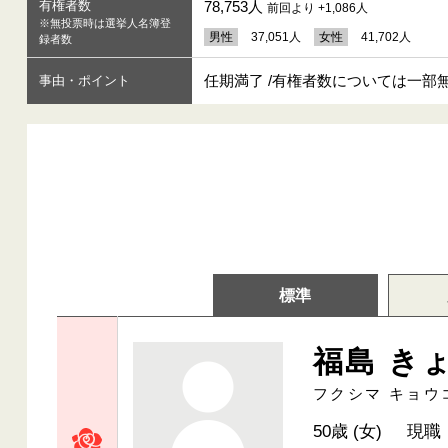
有権者数
78,753人
前回より +1,086人
※無投票時は選挙人名簿登
男性
37,051人
女性
41,702人
録者数
任期満了 /有権者数については一
事由・ポイント
標準
福島 き
フクシマ キョウ
50歳 (女)
現職