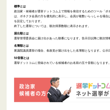
標準とは
政治家・候補者が選挙ドットコム上で情報を発信するためのツール「ボ
は、ボネクタ会員の方を優先的に表示し、会員が複数いらっしゃる場合
を設定しております。
終了した選挙については、順次得票数順に表示されます。
届出順とは
選挙管理委員会に届け出があった順番になります。告示日以降に順次情
名簿順とは
衆議院議員選挙の場合、各政党が届け出をした名簿順となります。公示
50音順とは
選挙ドットコムに登録されている候補者のお名前の五十音順になります