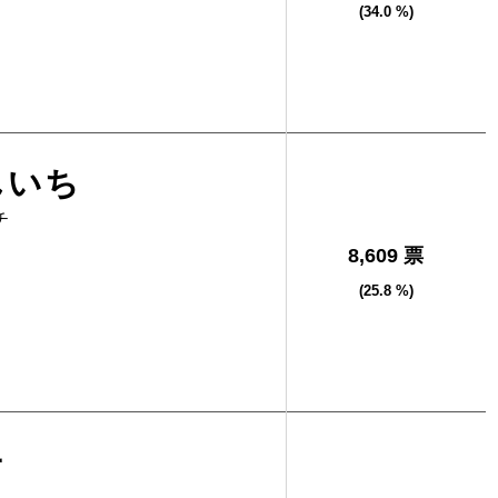
(34.0 %)
んいち
チ
8,609 票
(25.8 %)
子