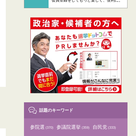
会員登録をしてもっと楽しく、便利に。
話題のキーワード
参院選
参議院選挙
自民党
(370)
(359)
(333)