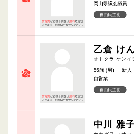
岡山県議会議員
自由民主党
乙倉 け
オトクラ ケンイ
56歳 (男)
新人
自営業
自由民主党
中川 雅
ナカガワ マサコ