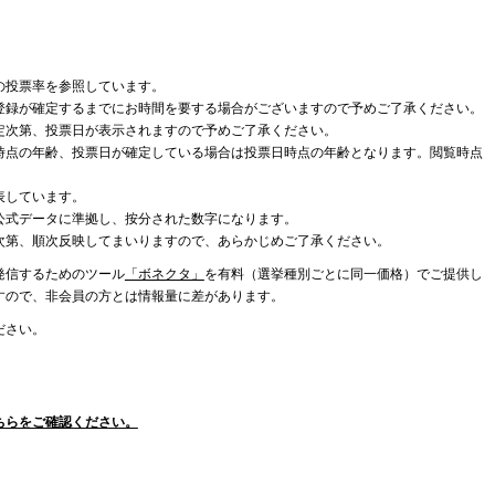
の投票率を参照しています。
登録が確定するまでにお時間を要する場合がございますので予めご了承ください。
定次第、投票日が表示されますので予めご了承ください。
時点の年齢、投票日が確定している場合は投票日時点の年齢となります。閲覧時点
表しています。
公式データに準拠し、按分された数字になります。
次第、順次反映してまいりますので、あらかじめご了承ください。
発信するためのツール
「ボネクタ」
を有料（選挙種別ごとに同一価格）でご提供し
すので、非会員の方とは情報量に差があります。
ださい。
ちらをご確認ください。