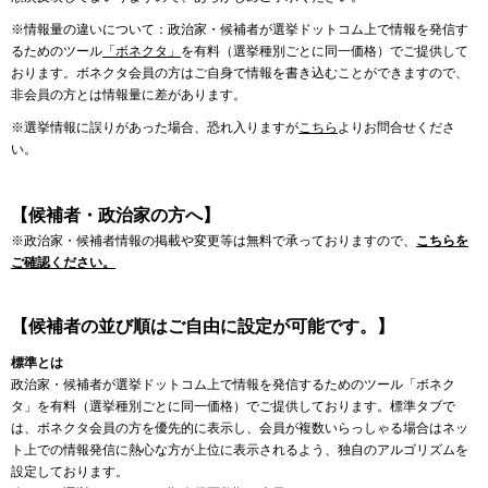
※情報量の違いについて：政治家・候補者が選挙ドットコム上で情報を発信す
るためのツール
「ボネクタ」
を有料（選挙種別ごとに同一価格）でご提供して
おります。ボネクタ会員の方はご自身で情報を書き込むことができますので、
非会員の方とは情報量に差があります。
※選挙情報に誤りがあった場合、恐れ入りますが
こちら
よりお問合せくださ
い。
【候補者・政治家の方へ】
※政治家・候補者情報の掲載や変更等は無料で承っておりますので、
こちらを
ご確認ください。
【候補者の並び順はご自由に設定が可能です。】
標準とは
政治家・候補者が選挙ドットコム上で情報を発信するためのツール「ボネク
タ」を有料（選挙種別ごとに同一価格）でご提供しております。標準タブで
は、ボネクタ会員の方を優先的に表示し、会員が複数いらっしゃる場合はネッ
ト上での情報発信に熱心な方が上位に表示されるよう、独自のアルゴリズムを
設定しております。