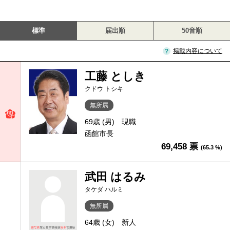
標準
届出順
50音順
掲載内容について
工藤 としき
クドウ トシキ
無所属
69歳 (男)
現職
函館市長
69,458 票
(65.3 %)
武田 はるみ
タケダ ハルミ
無所属
64歳 (女)
新人