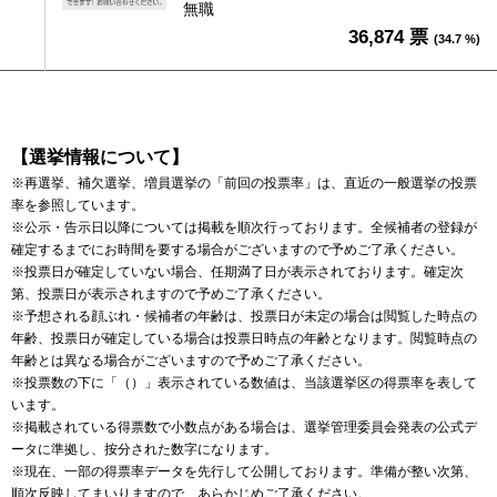
無職
36,874 票
(34.7 %)
【選挙情報について】
※再選挙、補欠選挙、増員選挙の「前回の投票率」は、直近の一般選挙の投票
率を参照しています。
※公示・告示日以降については掲載を順次行っております。全候補者の登録が
確定するまでにお時間を要する場合がございますので予めご了承ください。
※投票日が確定していない場合、任期満了日が表示されております。確定次
第、投票日が表示されますので予めご了承ください。
※予想される顔ぶれ・候補者の年齢は、投票日が未定の場合は閲覧した時点の
年齢、投票日が確定している場合は投票日時点の年齢となります。閲覧時点の
年齢とは異なる場合がございますので予めご了承ください。
※投票数の下に「（）」表示されている数値は、当該選挙区の得票率を表して
います。
※掲載されている得票数で小数点がある場合は、選挙管理委員会発表の公式デ
ータに準拠し、按分された数字になります。
※現在、一部の得票率データを先行して公開しております。準備が整い次第、
順次反映してまいりますので、あらかじめご了承ください。