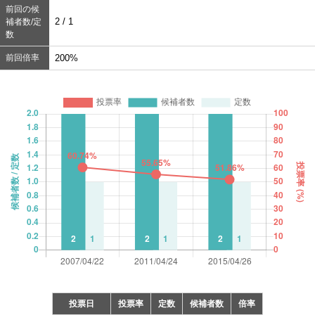
前回の候
2 / 1
補者数/定
数
前回倍率
200%
投票日
投票率
定数
候補者数
倍率