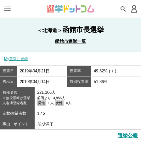
函館市長選挙
＜北海道＞
函館市選挙一覧
My選挙に登録
投票日
2019年04月21日
投票率
49.32% ( ↓ )
告示日
2019年04月14日
前回投票率
51.86%
221,166人
有権者数
※無投票時は選挙
前回より -4,956人
人名簿登録者数
男性
0人
女性
0人
定数/候補者数
1 / 2
事由・ポイント
任期満了
選挙公報