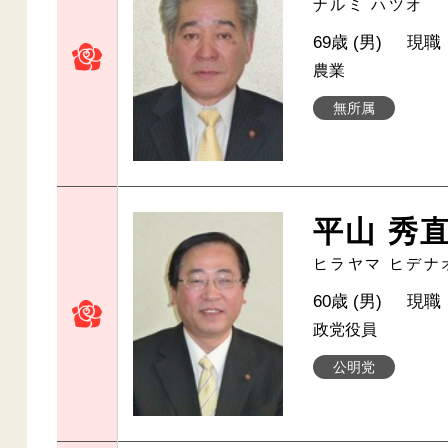
ナルミ ハツオ
69歳 (男)
現職
農業
無所属
平山 秀
ヒラヤマ ヒデナ
60歳 (男)
現職
政党役員
公明党