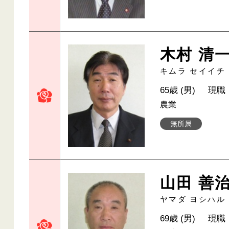
木村 清
キムラ セイイチ
65歳 (男)
現職
農業
無所属
山田 善
ヤマダ ヨシハル
69歳 (男)
現職