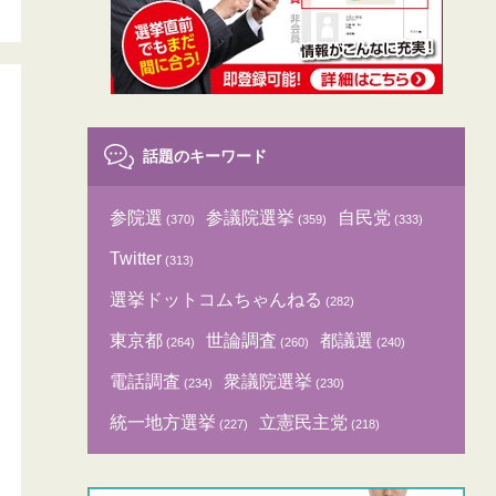
話題のキーワード
参院選
参議院選挙
自民党
(370)
(359)
(333)
Twitter
(313)
選挙ドットコムちゃんねる
(282)
東京都
世論調査
都議選
(264)
(260)
(240)
電話調査
衆議院選挙
(234)
(230)
統一地方選挙
立憲民主党
(227)
(218)