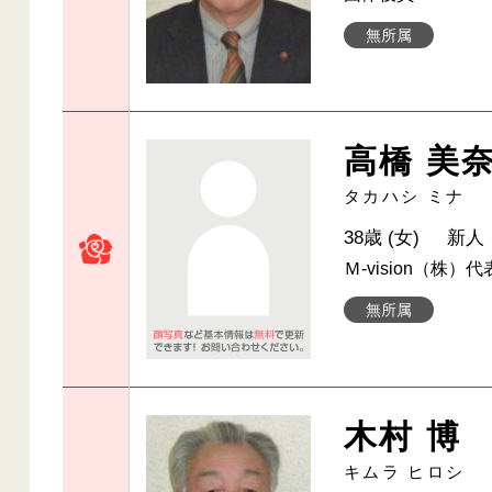
無所属
高橋 美
タカハシ ミナ
38歳 (女)
新人
Ｍ-vision（株）
無所属
木村 博
キムラ ヒロシ