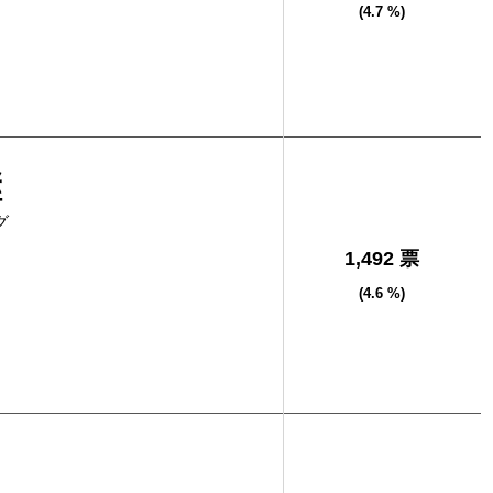
(4.7 %)
継
グ
1,492 票
(4.6 %)
男