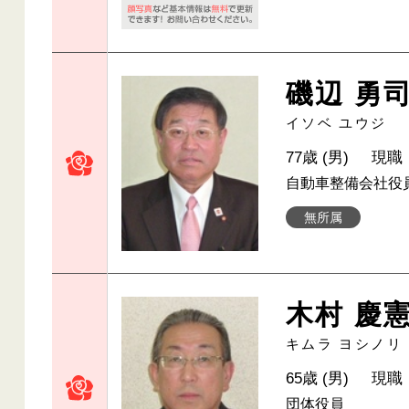
磯辺 勇
イソベ ユウジ
77歳 (男)
現職
自動車整備会社役
無所属
木村 慶
キムラ ヨシノリ
65歳 (男)
現職
団体役員