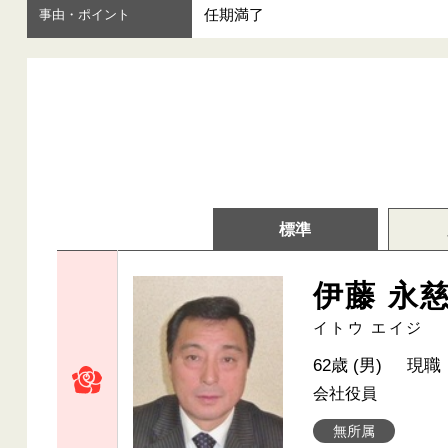
任期満了
事由・ポイント
標準
伊藤 永
イトウ エイジ
62歳 (男)
現職
会社役員
無所属