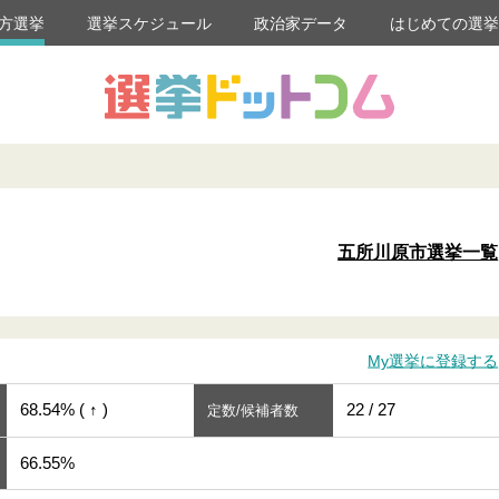
方選挙
選挙スケジュール
政治家データ
はじめての選
五所川原市選挙一覧
My選挙に登録する
68.54% ( ↑ )
22 / 27
定数/候補者数
66.55%