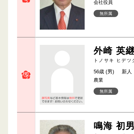
会社役員
無所属
外崎 英
トノサキ ヒデツ
56歳 (男)
新人
農業
無所属
鳴海 初