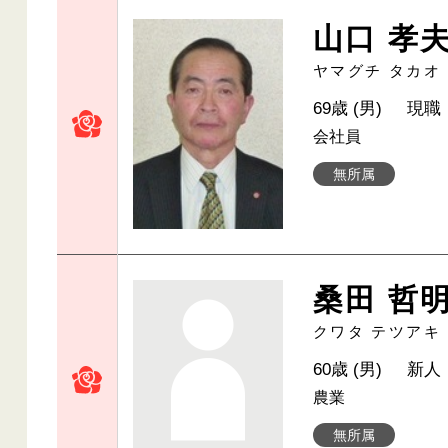
山口 孝
ヤマグチ タカオ
69歳 (男)
現職
会社員
無所属
桑田 哲
クワタ テツアキ
60歳 (男)
新人
農業
無所属