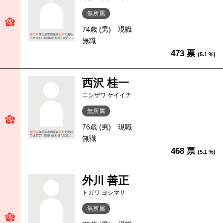
無所属
74歳 (男)
現職
無職
473 票
(5.1 %)
西沢 桂一
ニシザワ ケイイチ
無所属
76歳 (男)
現職
無職
468 票
(5.1 %)
外川 善正
トガワ ヨシマサ
無所属