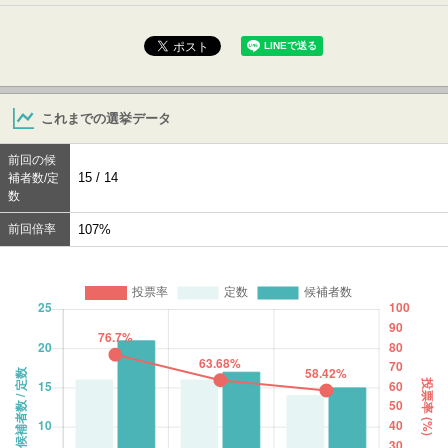
これまでの選挙データ
前回の候
15 / 14
補者数/定
数
前回倍率
107%