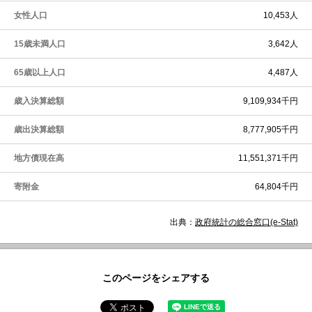
女性人口
10,453人
15歳未満人口
3,642人
65歳以上人口
4,487人
歳入決算総額
9,109,934千円
歳出決算総額
8,777,905千円
地方債現在高
11,551,371千円
寄附金
64,804千円
出典：
政府統計の総合窓口(e-Stat)
このページをシェアする