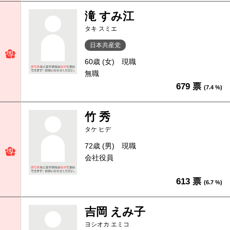
滝 すみ江
タキ スミエ
日本共産党
60歳 (女)
現職
無職
679 票
(7.4 %)
竹 秀
タケ ヒデ
72歳 (男)
現職
会社役員
613 票
(6.7 %)
吉岡 えみ子
ヨシオカ エミコ