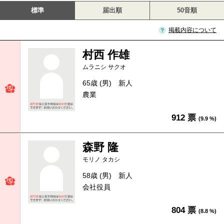
標準
届出順
50音順
掲載内容について
村西 作雄
ムラニシ サクオ
65歳 (男)
新人
農業
912 票
(9.9 %)
森野 隆
モリノ タカシ
58歳 (男)
新人
会社役員
804 票
(8.8 %)