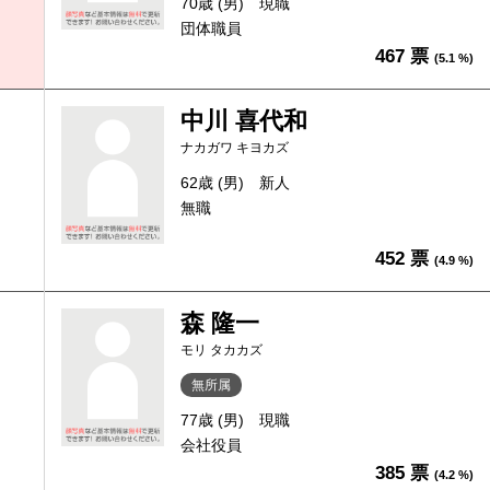
70歳 (男)
現職
団体職員
467 票
(5.1 %)
中川 喜代和
ナカガワ キヨカズ
62歳 (男)
新人
無職
452 票
(4.9 %)
森 隆一
モリ タカカズ
無所属
77歳 (男)
現職
会社役員
385 票
(4.2 %)