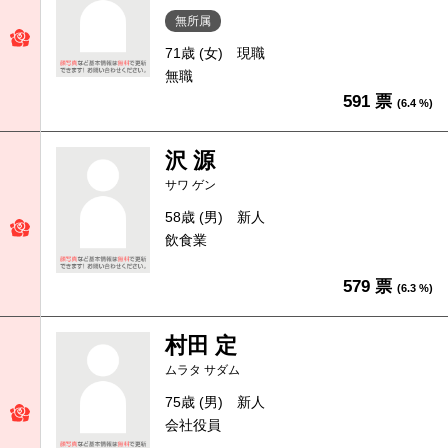
無所属
71歳 (女)
現職
無職
591 票
(6.4 %)
沢 源
サワ ゲン
58歳 (男)
新人
飲食業
579 票
(6.3 %)
村田 定
ムラタ サダム
75歳 (男)
新人
会社役員