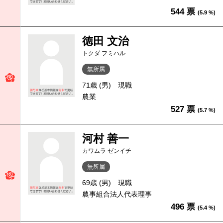
544 票
(5.9 %)
徳田 文治
トクダ フミハル
無所属
71歳 (男)
現職
農業
527 票
(5.7 %)
河村 善一
カワムラ ゼンイチ
無所属
69歳 (男)
現職
農事組合法人代表理事
496 票
(5.4 %)