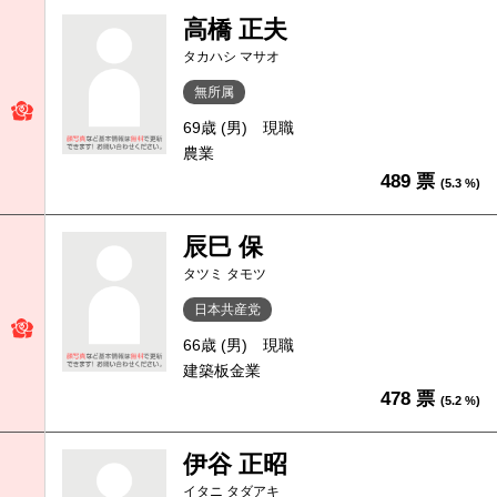
高橋 正夫
タカハシ マサオ
無所属
69歳 (男)
現職
農業
489 票
(5.3 %)
辰巳 保
タツミ タモツ
日本共産党
66歳 (男)
現職
建築板金業
478 票
(5.2 %)
伊谷 正昭
イタニ タダアキ