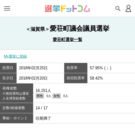
愛荘町議会議員選挙
＜滋賀県＞
愛荘町選挙一覧
My選挙に登録
投票日
2018年02月25日
投票率
57.95% ( ↓ )
告示日
2018年02月20日
前回投票率
58.42%
有権者数
16,151人
※無投票時は選挙
男性
0人
女性
0人
人名簿登録者数
定数/候補者数
14 / 17
事由・ポイント
任期満了