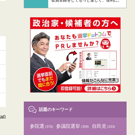
会員登録をしてもっと楽しく、便利に。
話題のキーワード
t)
参院選
参議院選挙
自民党
(370)
(359)
(333)