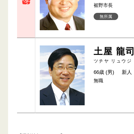
裾野市長
無所属
土屋 龍
ツチヤ リュウジ
66歳 (男)
新人
無職