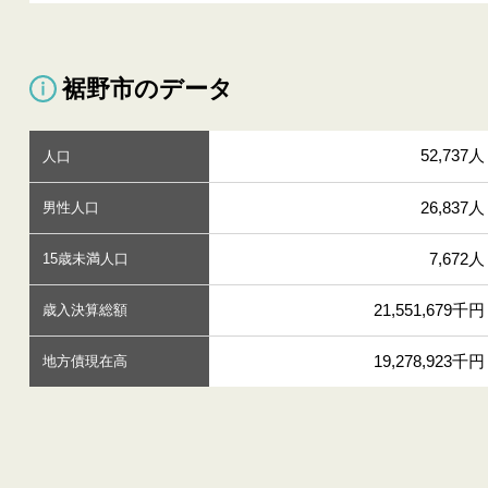
裾野市のデータ
52,737人
人口
26,837人
男性人口
7,672人
15歳未満人口
21,551,679千円
歳入決算総額
19,278,923千円
地方債現在高