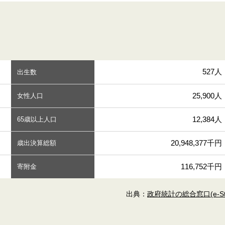
527人
出生数
25,900人
女性人口
12,384人
65歳以上人口
20,948,377千円
歳出決算総額
116,752千円
寄附金
出典：
政府統計の総合窓口(e-Sta