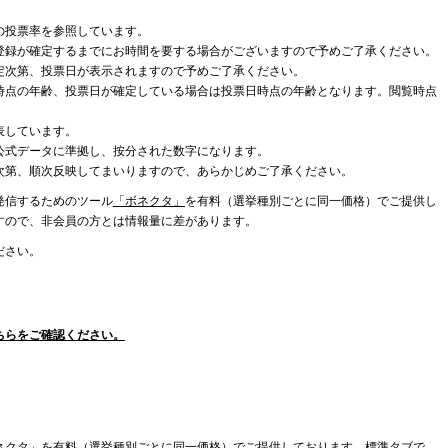
の投票率を参照しています。
登録が確定するまでにお時間を要する場合がございますので予めご了承ください。
定次第、投票日が表示されますので予めご了承ください。
時点の年齢、投票日が確定している場合は投票日時点の年齢となります。閲覧時点
表しています。
公式データに準拠し、按分された数字になります。
次第、順次反映してまいりますので、あらかじめご了承ください。
発信するためのツール
「ボネクタ」
を有料（選挙種別ごとに同一価格）でご提供し
すので、非会員の方とは情報量に差があります。
ださい。
ちらをご確認ください。
ネクタ」を有料（選挙種別ごとに同一価格）でご提供しております。標準タブで