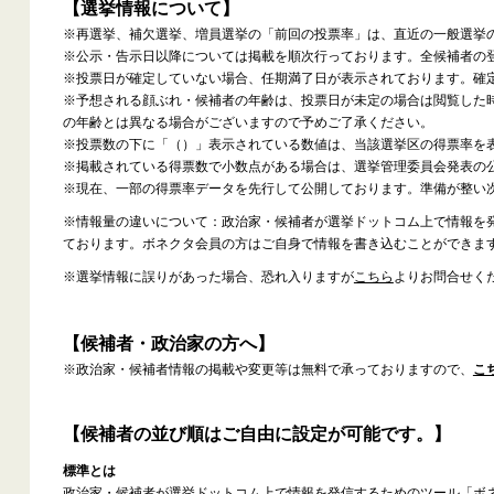
【選挙情報について】
※再選挙、補欠選挙、増員選挙の「前回の投票率」は、直近の一般選挙
※公示・告示日以降については掲載を順次行っております。全候補者の
※投票日が確定していない場合、任期満了日が表示されております。確
※予想される顔ぶれ・候補者の年齢は、投票日が未定の場合は閲覧した
の年齢とは異なる場合がございますので予めご了承ください。
※投票数の下に「（）」表示されている数値は、当該選挙区の得票率を
※掲載されている得票数で小数点がある場合は、選挙管理委員会発表の
※現在、一部の得票率データを先行して公開しております。準備が整い
※情報量の違いについて：政治家・候補者が選挙ドットコム上で情報を
ております。ボネクタ会員の方はご自身で情報を書き込むことができま
※選挙情報に誤りがあった場合、恐れ入りますが
こちら
よりお問合せく
【候補者・政治家の方へ】
※政治家・候補者情報の掲載や変更等は無料で承っておりますので、
こ
【候補者の並び順はご自由に設定が可能です。】
標準とは
政治家・候補者が選挙ドットコム上で情報を発信するためのツール「ボ