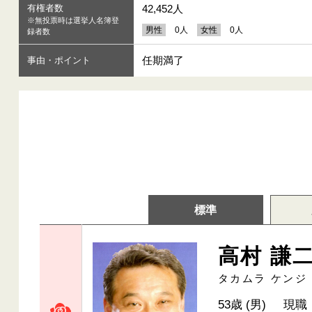
有権者数
42,452人
※無投票時は選挙人名簿登
男性
0人
女性
0人
録者数
任期満了
事由・ポイント
標準
高村 謙
タカムラ ケンジ
53歳 (男)
現職