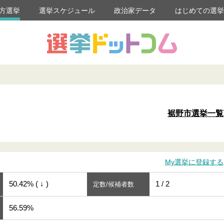
方選挙
選挙スケジュール
政治家データ
はじめての選
裾野市選挙一覧
My選挙に登録する
50.42% ( ↓ )
1 / 2
定数/候補者数
56.59%