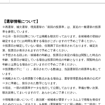
【選挙情報について】
※再選挙、補欠選挙、増員選挙の「前回の投票率」は、直近の一般選挙の投票
率を参照しています。
※公示・告示日以降については掲載を順次行っております。全候補者の登録が
確定するまでにお時間を要する場合がございますので予めご了承ください。
※投票日が確定していない場合、任期満了日が表示されております。確定次
第、投票日が表示されますので予めご了承ください。
※予想される顔ぶれ・候補者の年齢は、投票日が未定の場合は閲覧した時点の
年齢、投票日が確定している場合は投票日時点の年齢となります。閲覧時点の
年齢とは異なる場合がございますので予めご了承ください。
※投票数の下に「（）」表示されている数値は、当該選挙区の得票率を表して
います。
※掲載されている得票数で小数点がある場合は、選挙管理委員会発表の公式デ
ータに準拠し、按分された数字になります。
※現在、一部の得票率データを先行して公開しております。準備が整い次第、
順次反映してまいりますので、あらかじめご了承ください。
※情報量の違いについて：政治家・候補者が選挙ドットコム上で情報を発信す
るためのツール
「ボネクタ」
を有料（選挙種別ごとに同一価格）でご提供して