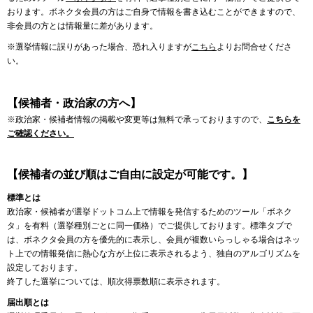
おります。ボネクタ会員の方はご自身で情報を書き込むことができますので、
非会員の方とは情報量に差があります。
※選挙情報に誤りがあった場合、恐れ入りますが
こちら
よりお問合せくださ
い。
【候補者・政治家の方へ】
※政治家・候補者情報の掲載や変更等は無料で承っておりますので、
こちらを
ご確認ください。
【候補者の並び順はご自由に設定が可能です。】
標準とは
政治家・候補者が選挙ドットコム上で情報を発信するためのツール「ボネク
タ」を有料（選挙種別ごとに同一価格）でご提供しております。標準タブで
は、ボネクタ会員の方を優先的に表示し、会員が複数いらっしゃる場合はネッ
ト上での情報発信に熱心な方が上位に表示されるよう、独自のアルゴリズムを
設定しております。
終了した選挙については、順次得票数順に表示されます。
届出順とは