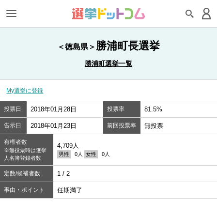
勝浦町長選挙
＜徳島県＞
勝浦町選挙一覧
My選挙に登録
投票日
2018年01月28日
投票率
81.5%
告示日
2018年01月23日
前回投票率
無投票
有権者数
4,709人
※無投票時は選挙
男性
0人
女性
0人
人名簿登録者数
定数/候補者数
1 / 2
事由・ポイント
任期満了