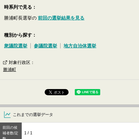
時系列で見る：
勝浦町長選挙の
前回の選挙結果を見る
種別から探す：
衆議院選挙
参議院選挙
地方自治体選挙
対象行政区
：
勝浦町
これまでの選挙データ
前回の候
1 / 1
補者数/定
数