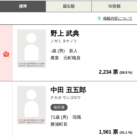
標準
届出順
50音順
掲載内容について
野上 武典
ノガミ タケノリ
-歳 (男)
新人
農業 元町職員
2,234 票
(58.9 %)
中田 丑五郎
ナカタ ウシゴロウ
無所属
71歳 (男)
現職
勝浦町長
1,561 票
(41.1 %)