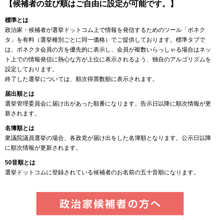
【候補者の並び順はご自由に設定が可能です。】
標準とは
政治家・候補者が選挙ドットコム上で情報を発信するためのツール「ボネク
タ」を有料（選挙種別ごとに同一価格）でご提供しております。標準タブで
は、ボネクタ会員の方を優先的に表示し、会員が複数いらっしゃる場合はネッ
ト上での情報発信に熱心な方が上位に表示されるよう、独自のアルゴリズムを
設定しております。
終了した選挙については、順次得票数順に表示されます。
届出順とは
選挙管理委員会に届け出があった順番になります。告示日以降に順次情報が更
新されます。
名簿順とは
衆議院議員選挙の場合、各政党が届け出をした名簿順となります。公示日以降
に順次情報が更新されます。
50音順とは
選挙ドットコムに登録されている候補者のお名前の五十音順になります。