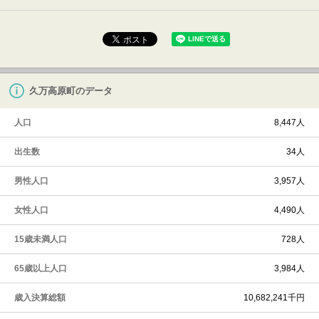
久万高原町のデータ
人口
8,447人
出生数
34人
男性人口
3,957人
女性人口
4,490人
15歳未満人口
728人
65歳以上人口
3,984人
歳入決算総額
10,682,241千円