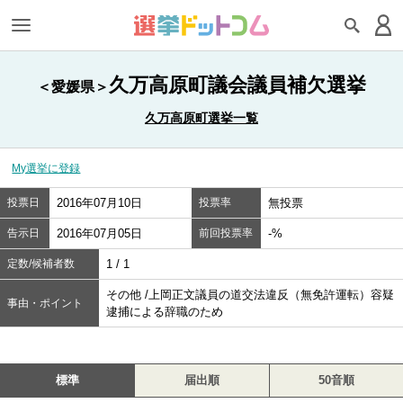
久万高原町議会議員補欠選挙
＜愛媛県＞
久万高原町選挙一覧
My選挙に登録
投票日
2016年07月10日
投票率
無投票
告示日
2016年07月05日
前回投票率
-%
定数/候補者数
1 / 1
その他 /上岡正文議員の道交法違反（無免許運転）容疑
事由・ポイント
逮捕による辞職のため
標準
届出順
50音順