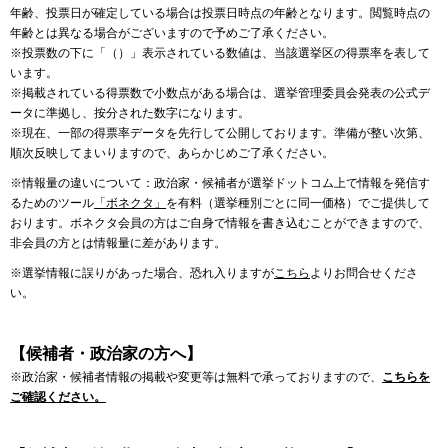
年齢、投票日が確定している場合は投票日時点の年齢となります。閲覧時点の
年齢とは異なる場合がございますので予めご了承ください。
※投票数の下に「（）」表示されている数値は、当該選挙区の得票率を表して
います。
※掲載されている得票数で小数点がある場合は、選挙管理委員会発表の公式デ
ータに準拠し、按分された数字になります。
※現在、一部の得票率データを先行して公開しております。準備が整い次第、
順次反映してまいりますので、あらかじめご了承ください。
※情報量の違いについて：政治家・候補者が選挙ドットコム上で情報を発信す
るためのツール
「ボネクタ」
を有料（選挙種別ごとに同一価格）でご提供して
おります。ボネクタ会員の方はご自身で情報を書き込むことができますので、
非会員の方とは情報量に差があります。
※選挙情報に誤りがあった場合、恐れ入りますが
こちら
よりお問合せくださ
い。
【候補者・政治家の方へ】
※政治家・候補者情報の掲載や変更等は無料で承っておりますので、
こちらを
ご確認ください。