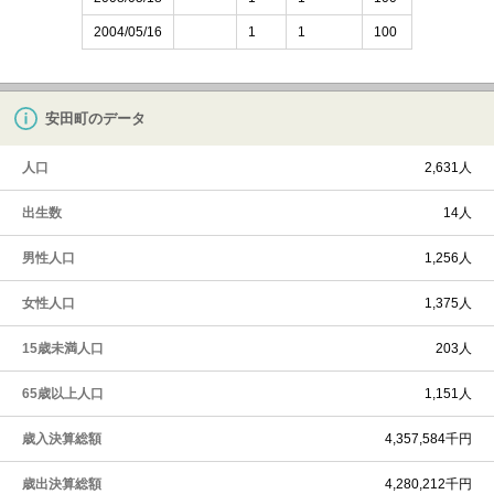
2004/05/16
1
1
100
安田町のデータ
人口
2,631人
出生数
14人
男性人口
1,256人
女性人口
1,375人
15歳未満人口
203人
65歳以上人口
1,151人
歳入決算総額
4,357,584千円
歳出決算総額
4,280,212千円