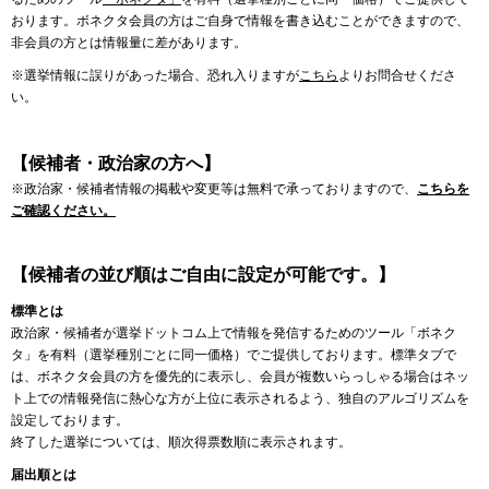
おります。ボネクタ会員の方はご自身で情報を書き込むことができますので、
非会員の方とは情報量に差があります。
※選挙情報に誤りがあった場合、恐れ入りますが
こちら
よりお問合せくださ
い。
【候補者・政治家の方へ】
※政治家・候補者情報の掲載や変更等は無料で承っておりますので、
こちらを
ご確認ください。
【候補者の並び順はご自由に設定が可能です。】
標準とは
政治家・候補者が選挙ドットコム上で情報を発信するためのツール「ボネク
タ」を有料（選挙種別ごとに同一価格）でご提供しております。標準タブで
は、ボネクタ会員の方を優先的に表示し、会員が複数いらっしゃる場合はネッ
ト上での情報発信に熱心な方が上位に表示されるよう、独自のアルゴリズムを
設定しております。
終了した選挙については、順次得票数順に表示されます。
届出順とは