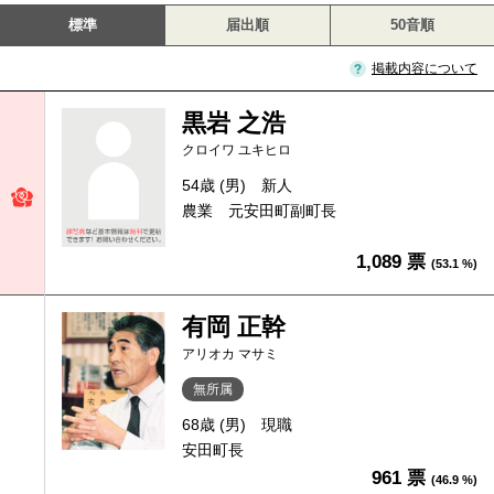
標準
届出順
50音順
掲載内容について
黒岩 之浩
クロイワ ユキヒロ
54歳 (男)
新人
農業 元安田町副町長
1,089 票
(53.1 %)
有岡 正幹
アリオカ マサミ
無所属
68歳 (男)
現職
安田町長
961 票
(46.9 %)