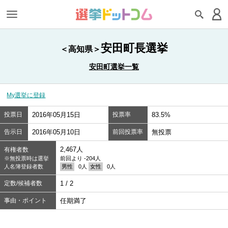
安田町長選挙
＜高知県＞
安田町選挙一覧
My選挙に登録
投票日
2016年05月15日
投票率
83.5%
告示日
2016年05月10日
前回投票率
無投票
2,467人
有権者数
※無投票時は選挙
前回より -204人
人名簿登録者数
男性
0人
女性
0人
定数/候補者数
1 / 2
事由・ポイント
任期満了