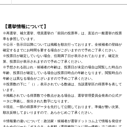
【選挙情報について】
※再選挙、補欠選挙、増員選挙の「前回の投票率」は、直近の一般選挙の投票
率を参照しています。
※公示・告示日以降については掲載を順次行っております。全候補者の登録が
確定するまでにお時間を要する場合がございますので予めご了承ください。
※投票日が確定していない場合、任期満了日が表示されております。確定次
第、投票日が表示されますので予めご了承ください。
※予想される顔ぶれ・候補者の年齢は、投票日が未定の場合は閲覧した時点の
年齢、投票日が確定している場合は投票日時点の年齢となります。閲覧時点の
年齢とは異なる場合がございますので予めご了承ください。
※投票数の下に「（）」表示されている数値は、当該選挙区の得票率を表して
います。
※掲載されている得票数で小数点がある場合は、選挙管理委員会発表の公式デ
ータに準拠し、按分された数字になります。
※現在、一部の得票率データを先行して公開しております。準備が整い次第、
順次反映してまいりますので、あらかじめご了承ください。
※情報量の違いについて：政治家・候補者が選挙ドットコム上で情報を発信す
るためのツール
「ボネクタ」
を有料（選挙種別ごとに同一価格）でご提供して