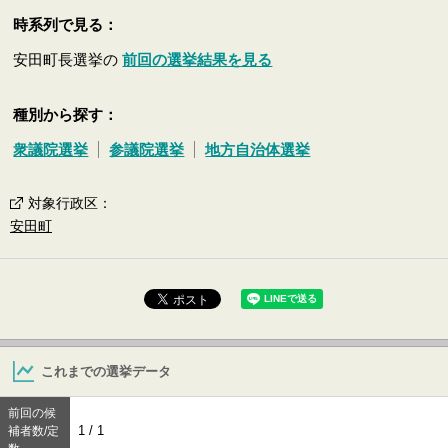
時系列で見る：
安田町長選挙の
前回の選挙結果を見る
種別から探す：
衆議院選挙
参議院選挙
地方自治体選挙
対象行政区
：
安田町
これまでの選挙データ
前回の候
1 / 1
補者数/定