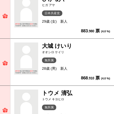
ヒガ アヤ
日本共産党
29歳 (女)
新人
883
票
.980
(4.0 %)
大城 けいり
オオシロ ケイリ
無所属
28歳 (男)
新人
868
票
.910
(4.0 %)
トウメ 清弘
トウメ キヨヒロ
無所属