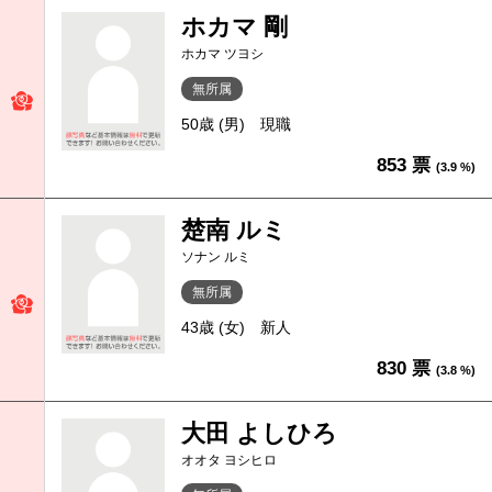
ホカマ 剛
ホカマ ツヨシ
無所属
50歳 (男)
現職
853 票
(3.9 %)
楚南 ルミ
ソナン ルミ
無所属
43歳 (女)
新人
830 票
(3.8 %)
大田 よしひろ
オオタ ヨシヒロ