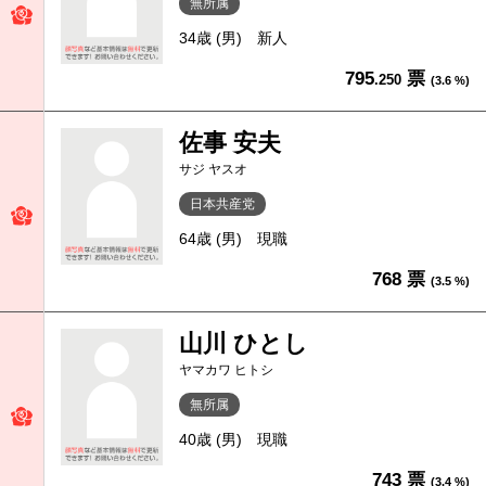
無所属
34歳 (男)
新人
795
票
.250
(3.6 %)
佐事 安夫
サジ ヤスオ
日本共産党
64歳 (男)
現職
768 票
(3.5 %)
山川 ひとし
ヤマカワ ヒトシ
無所属
40歳 (男)
現職
743 票
(3.4 %)