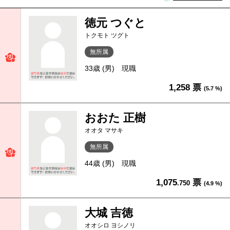
徳元 つぐと
トクモト ツグト
無所属
33歳 (男)
現職
1,258 票
(5.7 %)
おおた 正樹
オオタ マサキ
無所属
44歳 (男)
現職
1,075
票
.750
(4.9 %)
大城 吉徳
オオシロ ヨシノリ