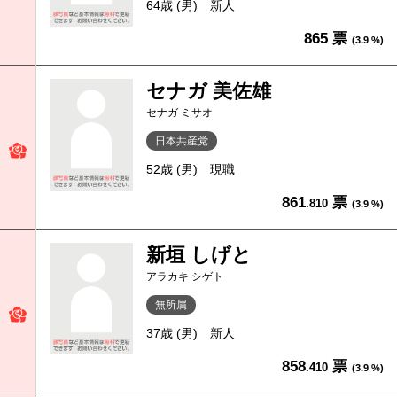
64歳 (男)
新人
865 票
(3.9 %)
セナガ 美佐雄
セナガ ミサオ
日本共産党
52歳 (男)
現職
861
票
.810
(3.9 %)
新垣 しげと
アラカキ シゲト
無所属
37歳 (男)
新人
858
票
.410
(3.9 %)