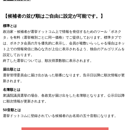
【候補者の並び順はご自由に設定が可能です。】
標準とは
政治家・候補者が選挙ドットコム上で情報を発信するためのツール「ボネク
タ」を有料（選挙種別ごとに同一価格）でご提供しております。標準タブで
は、ボネクタ会員の方を優先的に表示し、会員が複数いらっしゃる場合はネッ
ト上での情報発信に熱心な方が上位に表示されるよう、独自のアルゴリズムを
設定しております。
終了した選挙については、順次得票数順に表示されます。
届出順とは
選挙管理委員会に届け出があった順番になります。告示日以降に順次情報が更
新されます。
名簿順とは
衆議院議員選挙の場合、各政党が届け出をした名簿順となります。公示日以降
に順次情報が更新されます。
50音順とは
選挙ドットコムに登録されている候補者のお名前の五十音順になります。