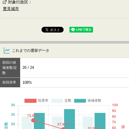
対象行政区
：
豊見城市
これまでの選挙データ
前回の候
26 / 24
補者数/定
数
前回倍率
108%