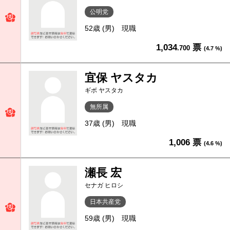
公明党
52歳 (男)
現職
1,034
票
.700
(4.7 %)
宜保 ヤスタカ
ギボ ヤスタカ
無所属
37歳 (男)
現職
1,006 票
(4.6 %)
瀬長 宏
セナガ ヒロシ
日本共産党
59歳 (男)
現職