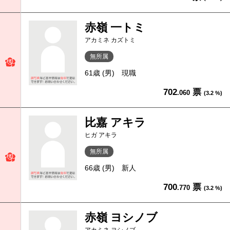
赤嶺 一トミ
アカミネ カズトミ
無所属
61歳 (男)
現職
702
票
.060
(3.2 %)
比嘉 アキラ
ヒガ アキラ
無所属
66歳 (男)
新人
700
票
.770
(3.2 %)
赤嶺 ヨシノブ