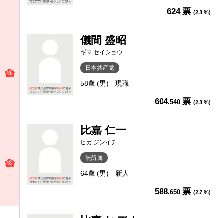
624 票
(2.8 %)
儀間 盛昭
ギマ セイショウ
日本共産党
58歳 (男)
現職
604
票
.540
(2.8 %)
比嘉 仁一
ヒガ ジンイチ
無所属
64歳 (男)
新人
588
票
.650
(2.7 %)