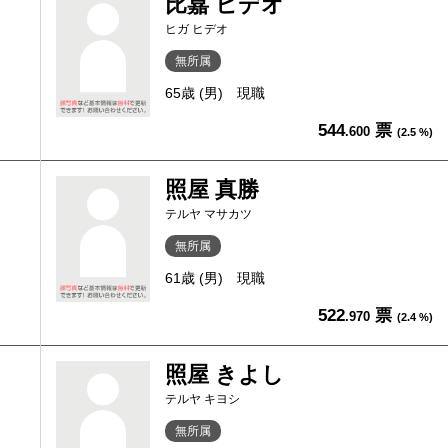
比嘉 ヒデオ
ヒガ ヒデオ
無所属
65歳 (男)
現職
544
票
.600
(2.5 %)
照屋 真勝
テルヤ マサカツ
無所属
61歳 (男)
現職
522
票
.970
(2.4 %)
照屋 きよし
テルヤ キヨシ
無所属