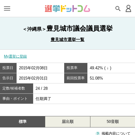
豊見城市議会議員選挙
＜沖縄県＞
豊見城市選挙一覧
My選挙に登録
投票日
2015年02月08日
投票率
49.42% ( ↓ )
告示日
2015年02月01日
前回投票率
51.08%
定数/候補者数
24 / 28
事由・ポイント
任期満了
標準
届出順
50音順
掲載内容について