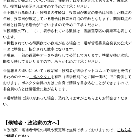
※投票日が確定していない場合、任期満了日が表示されております。確定次
第、投票日が表示されますので予めご了承ください。
※予想される顔ぶれ・候補者の年齢は、投票日が未定の場合は閲覧した時点の
年齢、投票日が確定している場合は投票日時点の年齢となります。閲覧時点の
年齢とは異なる場合がございますので予めご了承ください。
※投票数の下に「（）」表示されている数値は、当該選挙区の得票率を表して
います。
※掲載されている得票数で小数点がある場合は、選挙管理委員会発表の公式デ
ータに準拠し、按分された数字になります。
※現在、一部の得票率データを先行して公開しております。準備が整い次第、
順次反映してまいりますので、あらかじめご了承ください。
※情報量の違いについて：政治家・候補者が選挙ドットコム上で情報を発信す
るためのツール
「ボネクタ」
を有料（選挙種別ごとに同一価格）でご提供して
おります。ボネクタ会員の方はご自身で情報を書き込むことができますので、
非会員の方とは情報量に差があります。
※選挙情報に誤りがあった場合、恐れ入りますが
こちら
よりお問合せくださ
い。
【候補者・政治家の方へ】
※政治家・候補者情報の掲載や変更等は無料で承っておりますので、
こちらを
ご確認ください。