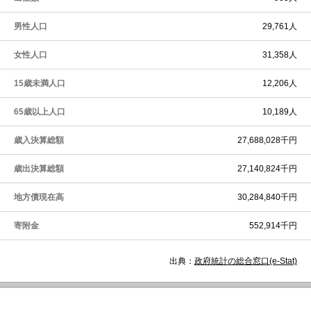
男性人口
29,761人
女性人口
31,358人
15歳未満人口
12,206人
65歳以上人口
10,189人
歳入決算総額
27,688,028千円
歳出決算総額
27,140,824千円
地方債現在高
30,284,840千円
寄附金
552,914千円
出典：
政府統計の総合窓口(e-Stat)