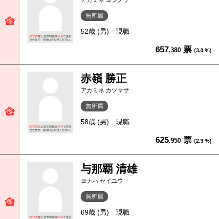
アカミネ ヨシノブ
無所属
52歳 (男)
現職
657
票
.380
(3.0 %)
赤嶺 勝正
アカミネ カツマサ
無所属
58歳 (男)
現職
625
票
.950
(2.9 %)
与那覇 清雄
ヨナハ セイユウ
無所属
69歳 (男)
現職