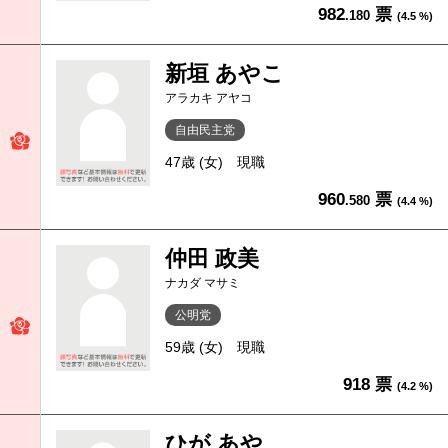
982
票
.180
(4.5 %)
新垣 あやこ
アラカキ アヤコ
自由民主党
47歳 (女)
現職
960
票
.580
(4.4 %)
仲田 政美
ナカダ マサミ
公明党
59歳 (女)
現職
918 票
(4.2 %)
ひが あや