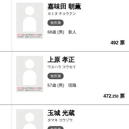
嘉味田 朝薫
カミタ チョウクン
無所属
68歳 (男)
新人
492 票
上原 孝正
ウエハラ コウセイ
無所属
57歳 (男)
現職
472
票
.250
玉城 光蔵
タマキ コウゾウ