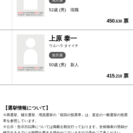
無所属
52歳 (男)
現職
450
票
.630
上原 泰一
ウエハラ タイイチ
無所属
50歳 (男)
新人
415
票
.210
【選挙情報について】
※再選挙、補欠選挙、増員選挙の「前回の投票率」は、直近の一般選挙の投票
率を参照しています。
※公示・告示日以降については掲載を順次行っております。全候補者の登録が
確定するまでにお時間を要する場合がございますので予めご了承ください。