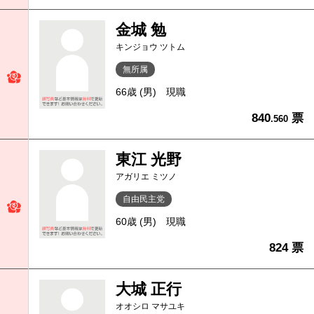
金城 勉
キンジョウ ツトム
無所属
66歳 (男)
現職
840
票
.560
東江 光野
アガリエ ミツノ
自由民主党
60歳 (男)
現職
824 票
大城 正行
オオシロ マサユキ