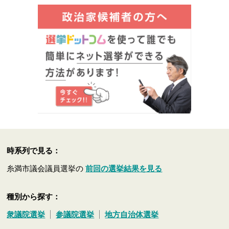
時系列で見る：
糸満市議会議員選挙の
前回の選挙結果を見る
種別から探す：
衆議院選挙
参議院選挙
地方自治体選挙