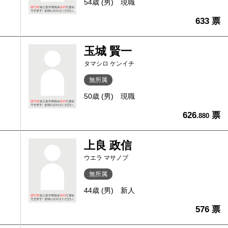
54歳 (男)
現職
633 票
玉城 賢一
タマシロ ケンイチ
無所属
50歳 (男)
現職
626
票
.880
上良 政信
ウエラ マサノブ
無所属
44歳 (男)
新人
576 票