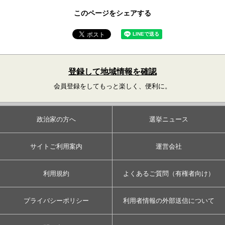
このページをシェアする
登録して地域情報を確認
会員登録をしてもっと楽しく、便利に。
政治家の方へ
選挙ニュース
サイトご利用案内
運営会社
利用規約
よくあるご質問（有権者向け）
プライバシーポリシー
利用者情報の外部送信について