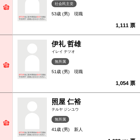
社会民主党
53歳 (男)
現職
1,111 票
伊礼 哲雄
イレイ テツオ
無所属
51歳 (男)
現職
1,054 票
照屋 仁裕
テルヤ ジンユウ
無所属
41歳 (男)
新人