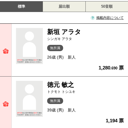
標準
届出順
50音順
掲載内容について
新垣 アラタ
シンガキ アラタ
無所属
26歳 (男)
新人
1,280
票
.690
徳元 敏之
トクモト トシユキ
無所属
39歳 (男)
新人
1,194 票