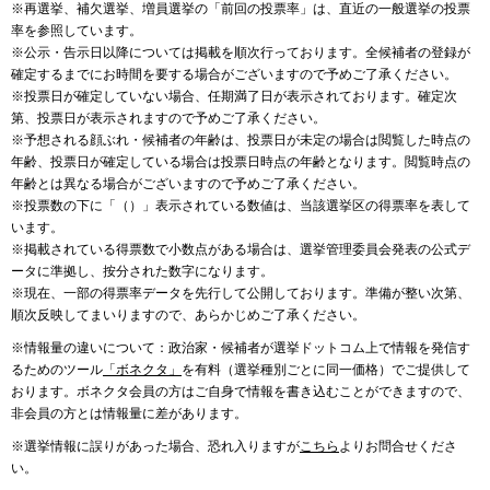
※再選挙、補欠選挙、増員選挙の「前回の投票率」は、直近の一般選挙の投票
率を参照しています。
※公示・告示日以降については掲載を順次行っております。全候補者の登録が
確定するまでにお時間を要する場合がございますので予めご了承ください。
※投票日が確定していない場合、任期満了日が表示されております。確定次
第、投票日が表示されますので予めご了承ください。
※予想される顔ぶれ・候補者の年齢は、投票日が未定の場合は閲覧した時点の
年齢、投票日が確定している場合は投票日時点の年齢となります。閲覧時点の
年齢とは異なる場合がございますので予めご了承ください。
※投票数の下に「（）」表示されている数値は、当該選挙区の得票率を表して
います。
※掲載されている得票数で小数点がある場合は、選挙管理委員会発表の公式デ
ータに準拠し、按分された数字になります。
※現在、一部の得票率データを先行して公開しております。準備が整い次第、
順次反映してまいりますので、あらかじめご了承ください。
※情報量の違いについて：政治家・候補者が選挙ドットコム上で情報を発信す
るためのツール
「ボネクタ」
を有料（選挙種別ごとに同一価格）でご提供して
おります。ボネクタ会員の方はご自身で情報を書き込むことができますので、
非会員の方とは情報量に差があります。
※選挙情報に誤りがあった場合、恐れ入りますが
こちら
よりお問合せくださ
い。