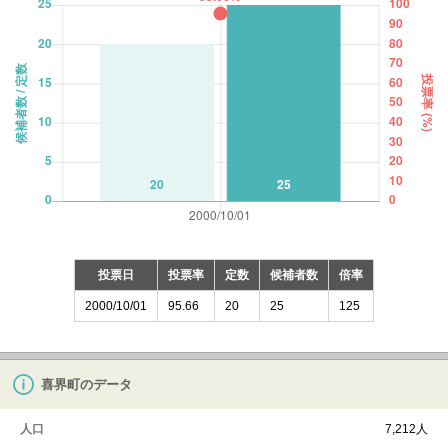
投票日
投票率
定数
候補者数
倍率
2000/10/01
95.66
20
25
125
喜界町のデータ
人口
7,212人