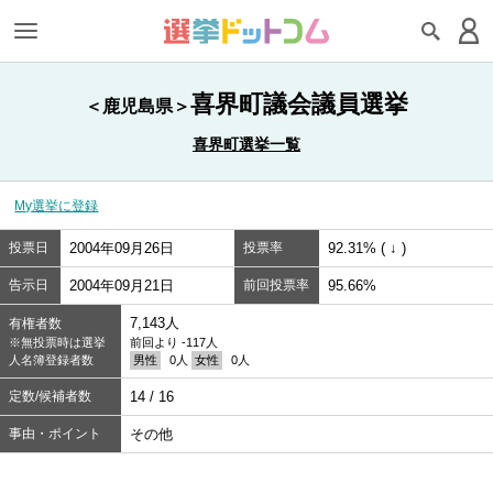
喜界町議会議員選挙
＜鹿児島県＞
喜界町選挙一覧
My選挙に登録
投票日
2004年09月26日
投票率
92.31% ( ↓ )
告示日
2004年09月21日
前回投票率
95.66%
7,143人
有権者数
※無投票時は選挙
前回より -117人
人名簿登録者数
男性
0人
女性
0人
定数/候補者数
14 / 16
事由・ポイント
その他