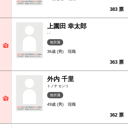
383 票
上園田 幸太郎
- -
無所属
36歳 (男)
現職
363 票
外内 千里
トノチ センリ
無所属
49歳 (男)
現職
362 票