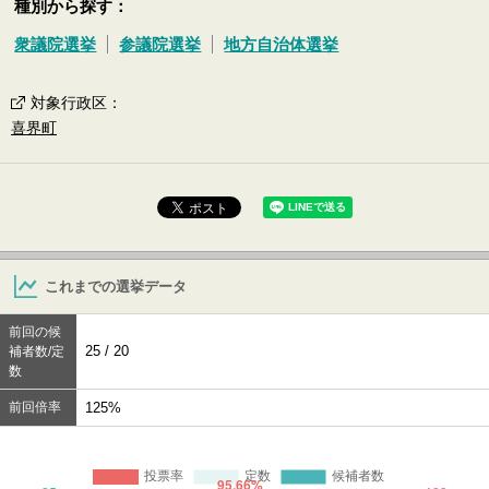
種別から探す：
衆議院選挙
参議院選挙
地方自治体選挙
対象行政区
：
喜界町
これまでの選挙データ
前回の候
25 / 20
補者数/定
数
前回倍率
125%