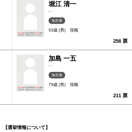
堀江 清一
- -
無所属
53歳 (男)
現職
256 票
加島 一五
- -
無所属
79歳 (男)
現職
211 票
【選挙情報について】