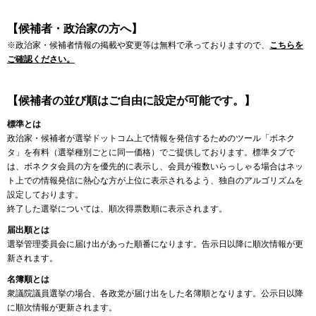
【候補者・政治家の方へ】
※政治家・候補者情報の掲載や変更等は無料で承っておりますので、
こちらを
ご確認ください。
【候補者の並び順はご自由に設定が可能です。】
標準とは
政治家・候補者が選挙ドットコム上で情報を発信するためのツール「ボネク
タ」を有料（選挙種別ごとに同一価格）でご提供しております。標準タブで
は、ボネクタ会員の方を優先的に表示し、会員が複数いらっしゃる場合はネッ
ト上での情報発信に熱心な方が上位に表示されるよう、独自のアルゴリズムを
設定しております。
終了した選挙については、順次得票数順に表示されます。
届出順とは
選挙管理委員会に届け出があった順番になります。告示日以降に順次情報が更
新されます。
名簿順とは
衆議院議員選挙の場合、各政党が届け出をした名簿順となります。公示日以降
に順次情報が更新されます。