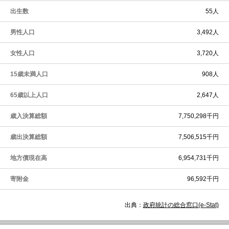
出生数
55人
男性人口
3,492人
女性人口
3,720人
15歳未満人口
908人
65歳以上人口
2,647人
歳入決算総額
7,750,298千円
歳出決算総額
7,506,515千円
地方債現在高
6,954,731千円
寄附金
96,592千円
出典：
政府統計の総合窓口(e-Stat)