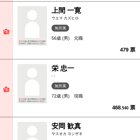
上間 一寛
ウエマ カズヒロ
無所属
56歳 (男)
元職
479 票
栄 忠一
- -
無所属
72歳 (男)
現職
468
票
.540
安岡 歓真
ヤスオカ ヨシザネ