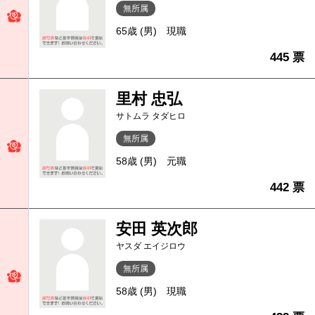
無所属
65歳 (男)
現職
445 票
里村 忠弘
サトムラ タダヒロ
無所属
58歳 (男)
元職
442 票
安田 英次郎
ヤスダ エイジロウ
無所属
58歳 (男)
現職