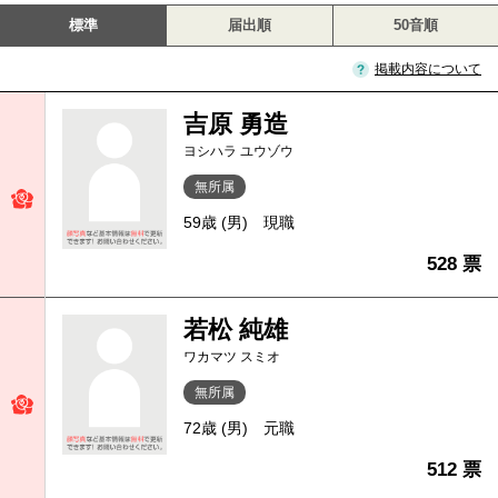
標準
届出順
50音順
掲載内容について
吉原 勇造
ヨシハラ ユウゾウ
無所属
59歳 (男)
現職
528 票
若松 純雄
ワカマツ スミオ
無所属
72歳 (男)
元職
512 票