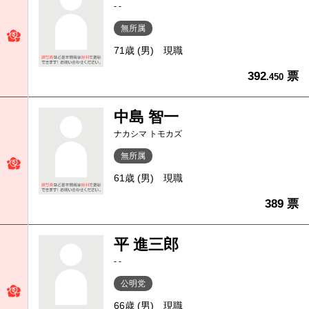
- -
無所属
71歳 (男)
現職
392
票
.450
中島 智一
ナカシマ トモカズ
無所属
61歳 (男)
現職
389 票
平 進三郎
- -
公明党
66歳 (男)
現職