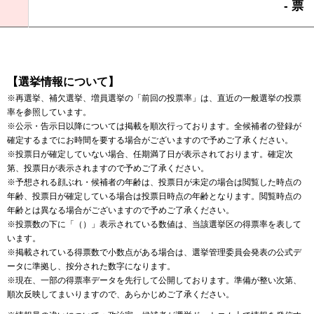
- 票
【選挙情報について】
※再選挙、補欠選挙、増員選挙の「前回の投票率」は、直近の一般選挙の投票
率を参照しています。
※公示・告示日以降については掲載を順次行っております。全候補者の登録が
確定するまでにお時間を要する場合がございますので予めご了承ください。
※投票日が確定していない場合、任期満了日が表示されております。確定次
第、投票日が表示されますので予めご了承ください。
※予想される顔ぶれ・候補者の年齢は、投票日が未定の場合は閲覧した時点の
年齢、投票日が確定している場合は投票日時点の年齢となります。閲覧時点の
年齢とは異なる場合がございますので予めご了承ください。
※投票数の下に「（）」表示されている数値は、当該選挙区の得票率を表して
います。
※掲載されている得票数で小数点がある場合は、選挙管理委員会発表の公式デ
ータに準拠し、按分された数字になります。
※現在、一部の得票率データを先行して公開しております。準備が整い次第、
順次反映してまいりますので、あらかじめご了承ください。