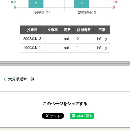
投票日
投票率
定数
候補者数
倍率
2003/04/13
null
2
Infinity
1999/04/11
null
1
Infinity
大分県選挙一覧
このページをシェアする