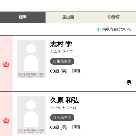
標準
届出順
50音順
掲載内容について
志村 学
シムラ マナブ
自由民主党
69歳 (男)
現職
- 票
久原 和弘
クバル カズヒロ
社会民主党
68歳 (男)
現職