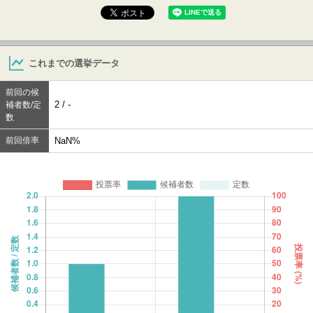
これまでの選挙データ
前回の候
2 / -
補者数/定
数
前回倍率
NaN%