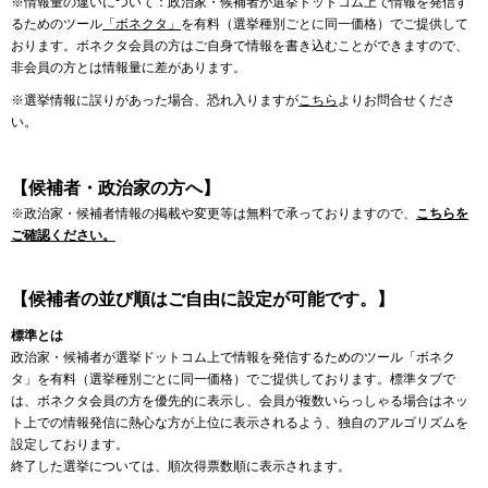
※情報量の違いについて：政治家・候補者が選挙ドットコム上で情報を発信す
るためのツール
「ボネクタ」
を有料（選挙種別ごとに同一価格）でご提供して
おります。ボネクタ会員の方はご自身で情報を書き込むことができますので、
非会員の方とは情報量に差があります。
※選挙情報に誤りがあった場合、恐れ入りますが
こちら
よりお問合せくださ
い。
【候補者・政治家の方へ】
※政治家・候補者情報の掲載や変更等は無料で承っておりますので、
こちらを
ご確認ください。
【候補者の並び順はご自由に設定が可能です。】
標準とは
政治家・候補者が選挙ドットコム上で情報を発信するためのツール「ボネク
タ」を有料（選挙種別ごとに同一価格）でご提供しております。標準タブで
は、ボネクタ会員の方を優先的に表示し、会員が複数いらっしゃる場合はネッ
ト上での情報発信に熱心な方が上位に表示されるよう、独自のアルゴリズムを
設定しております。
終了した選挙については、順次得票数順に表示されます。