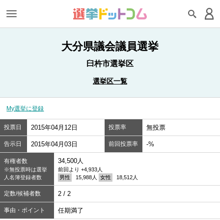
大分県議会議員選挙
臼杵市選挙区
選挙区一覧
My選挙に登録
投票日
2015年04月12日
投票率
無投票
告示日
2015年04月03日
前回投票率
-%
34,500人
有権者数
※無投票時は選挙
前回より +4,933人
人名簿登録者数
男性
15,988人
女性
18,512人
定数/候補者数
2 / 2
事由・ポイント
任期満了