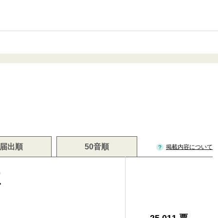
届出順
50音順
掲載内容について
三