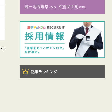
統一地方選挙
立憲民主党
(227)
(218)
t)
記事ランキング