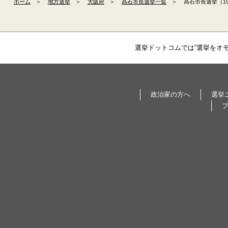
ホーム
＞
地方選挙
＞
大阪府
＞
高石市長選挙一覧
＞
高石市長選挙（19
選挙ドットコムでは”選挙をオ
政治家の方へ
選挙