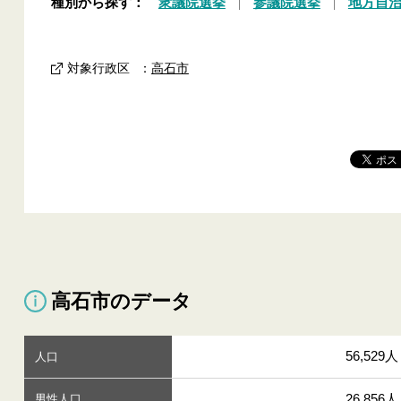
種別から探す：
衆議院選挙
参議院選挙
地方自
対象行政区
：
高石市
高石市のデータ
56,529人
人口
26,856人
男性人口