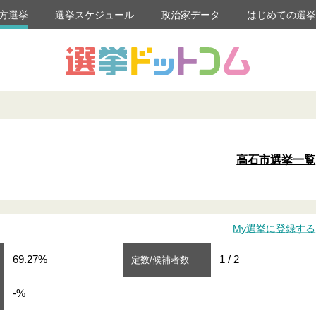
方選挙
選挙スケジュール
政治家データ
はじめての選
高石市選挙一覧
My選挙に登録する
69.27%
1 / 2
定数/候補者数
-%