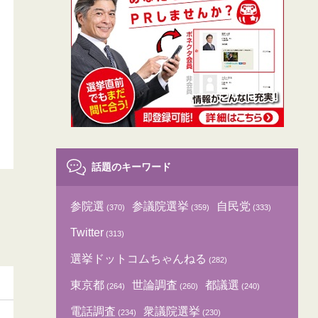
話題のキーワード
参院選
参議院選挙
自民党
(370)
(359)
(333)
Twitter
(313)
選挙ドットコムちゃんねる
(282)
東京都
世論調査
都議選
(264)
(260)
(240)
電話調査
衆議院選挙
(234)
(230)