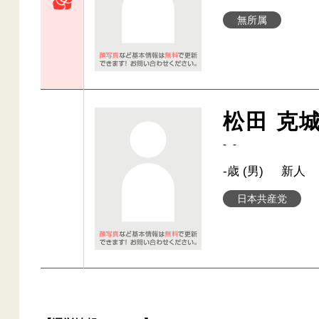
無所属
松田 克
- -
-歳 (男)
新人
日本共産党