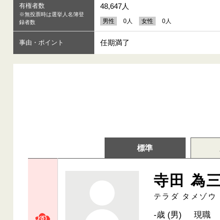
有権者数
48,647人
※無投票時は選挙人名簿登
男性
0人
女性
0人
録者数
任期満了
事由・ポイント
標準
寺田 為
テラダ タメゾウ
-歳 (男)
現職