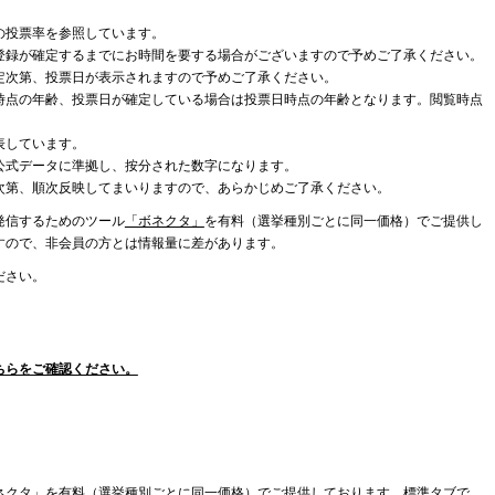
の投票率を参照しています。
登録が確定するまでにお時間を要する場合がございますので予めご了承ください。
定次第、投票日が表示されますので予めご了承ください。
時点の年齢、投票日が確定している場合は投票日時点の年齢となります。閲覧時点
表しています。
公式データに準拠し、按分された数字になります。
次第、順次反映してまいりますので、あらかじめご了承ください。
発信するためのツール
「ボネクタ」
を有料（選挙種別ごとに同一価格）でご提供し
すので、非会員の方とは情報量に差があります。
ださい。
ちらをご確認ください。
ネクタ」を有料（選挙種別ごとに同一価格）でご提供しております。標準タブで