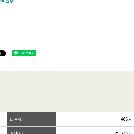
治体選挙
483人
出生数
29,673人
女性人口