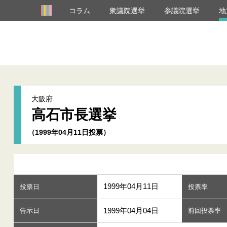
コラム
衆議院選挙
参議院選挙
地
大阪府
高石市長選挙
（1999年04月11日投票）
1999年04月11日
投票日
投票率
1999年04月04日
告示日
前回投票率