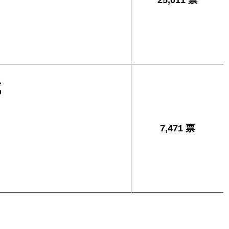
25,011 票
城
7,471 票