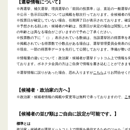
【選挙情報について】
※再選挙、補欠選挙、増員選挙の「前回の投票率」は、直近の一般選挙
※公示・告示日以降については掲載を順次行っております。全候補者の
※投票日が確定していない場合、任期満了日が表示されております。確
※予想される顔ぶれ・候補者の年齢は、投票日が未定の場合は閲覧した
の年齢とは異なる場合がございますので予めご了承ください。
※投票数の下に「（）」表示されている数値は、当該選挙区の得票率を
※掲載されている得票数で小数点がある場合は、選挙管理委員会発表の
※現在、一部の得票率データを先行して公開しております。準備が整い
※情報量の違いについて：政治家・候補者が選挙ドットコム上で情報を
ております。ボネクタ会員の方はご自身で情報を書き込むことができま
※選挙情報に誤りがあった場合、恐れ入りますが
こちら
よりお問合せく
【候補者・政治家の方へ】
※政治家・候補者情報の掲載や変更等は無料で承っておりますので、
こ
【候補者の並び順はご自由に設定が可能です。】
標準とは
政治家・候補者が選挙ドットコム上で情報を発信するためのツール「ボ