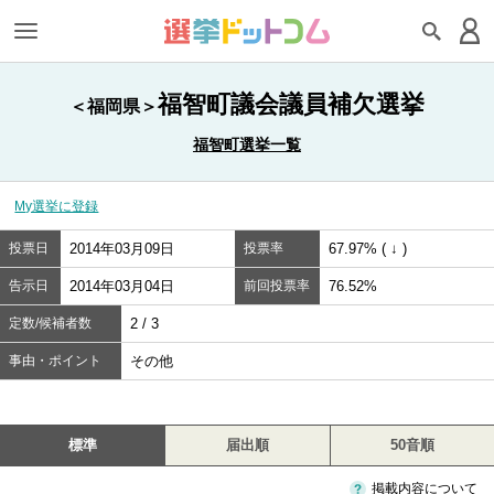
福智町議会議員補欠選挙
＜福岡県＞
福智町選挙一覧
My選挙に登録
投票日
2014年03月09日
投票率
67.97% ( ↓ )
告示日
2014年03月04日
前回投票率
76.52%
定数/候補者数
2 / 3
事由・ポイント
その他
標準
届出順
50音順
掲載内容について