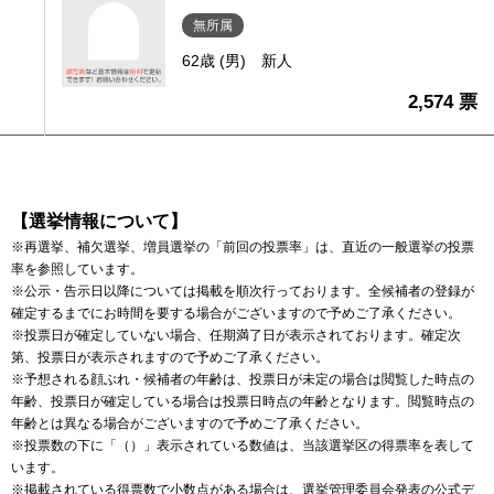
無所属
62歳 (男)
新人
2,574 票
【選挙情報について】
※再選挙、補欠選挙、増員選挙の「前回の投票率」は、直近の一般選挙の投票
率を参照しています。
※公示・告示日以降については掲載を順次行っております。全候補者の登録が
確定するまでにお時間を要する場合がございますので予めご了承ください。
※投票日が確定していない場合、任期満了日が表示されております。確定次
第、投票日が表示されますので予めご了承ください。
※予想される顔ぶれ・候補者の年齢は、投票日が未定の場合は閲覧した時点の
年齢、投票日が確定している場合は投票日時点の年齢となります。閲覧時点の
年齢とは異なる場合がございますので予めご了承ください。
※投票数の下に「（）」表示されている数値は、当該選挙区の得票率を表して
います。
※掲載されている得票数で小数点がある場合は、選挙管理委員会発表の公式デ