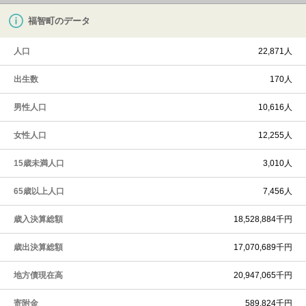
福智町のデータ
人口
22,871人
出生数
170人
男性人口
10,616人
女性人口
12,255人
15歳未満人口
3,010人
65歳以上人口
7,456人
歳入決算総額
18,528,884千円
歳出決算総額
17,070,689千円
地方債現在高
20,947,065千円
寄附金
589,824千円