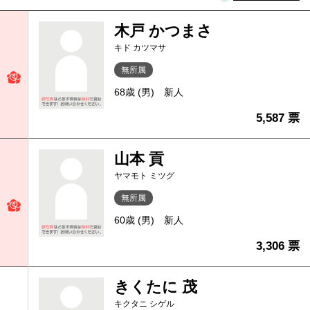
木戸 かつまさ
キド カツマサ
無所属
68歳 (男)
新人
5,587 票
山本 貢
ヤマモト ミツグ
無所属
60歳 (男)
新人
3,306 票
きくたに 茂
キクタニ シゲル