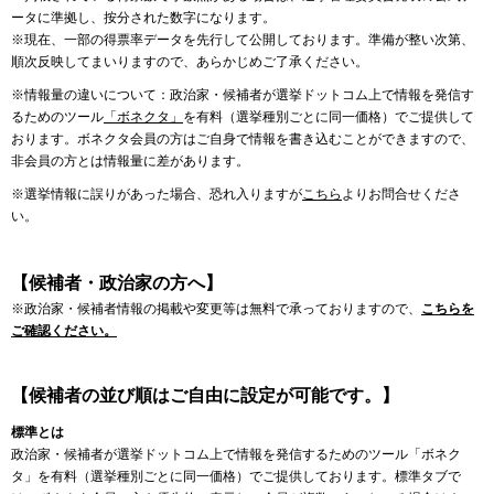
ータに準拠し、按分された数字になります。
※現在、一部の得票率データを先行して公開しております。準備が整い次第、
順次反映してまいりますので、あらかじめご了承ください。
※情報量の違いについて：政治家・候補者が選挙ドットコム上で情報を発信す
るためのツール
「ボネクタ」
を有料（選挙種別ごとに同一価格）でご提供して
おります。ボネクタ会員の方はご自身で情報を書き込むことができますので、
非会員の方とは情報量に差があります。
※選挙情報に誤りがあった場合、恐れ入りますが
こちら
よりお問合せくださ
い。
【候補者・政治家の方へ】
※政治家・候補者情報の掲載や変更等は無料で承っておりますので、
こちらを
ご確認ください。
【候補者の並び順はご自由に設定が可能です。】
標準とは
政治家・候補者が選挙ドットコム上で情報を発信するためのツール「ボネク
タ」を有料（選挙種別ごとに同一価格）でご提供しております。標準タブで