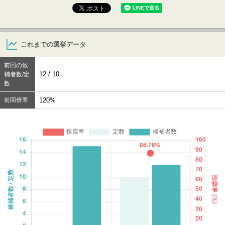
これまでの選挙データ
前回の候
12 / 10
補者数/定
数
前回倍率
120%