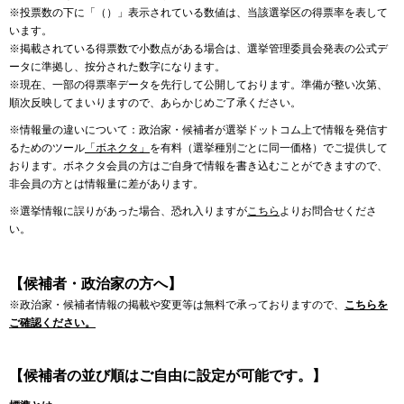
※投票数の下に「（）」表示されている数値は、当該選挙区の得票率を表して
います。
※掲載されている得票数で小数点がある場合は、選挙管理委員会発表の公式デ
ータに準拠し、按分された数字になります。
※現在、一部の得票率データを先行して公開しております。準備が整い次第、
順次反映してまいりますので、あらかじめご了承ください。
※情報量の違いについて：政治家・候補者が選挙ドットコム上で情報を発信す
るためのツール
「ボネクタ」
を有料（選挙種別ごとに同一価格）でご提供して
おります。ボネクタ会員の方はご自身で情報を書き込むことができますので、
非会員の方とは情報量に差があります。
※選挙情報に誤りがあった場合、恐れ入りますが
こちら
よりお問合せくださ
い。
【候補者・政治家の方へ】
※政治家・候補者情報の掲載や変更等は無料で承っておりますので、
こちらを
ご確認ください。
【候補者の並び順はご自由に設定が可能です。】