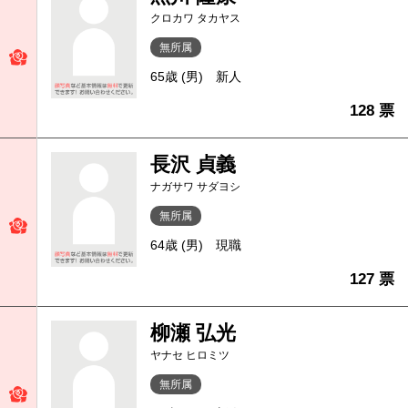
クロカワ タカヤス
無所属
65歳 (男)
新人
128 票
長沢 貞義
ナガサワ サダヨシ
無所属
64歳 (男)
現職
127 票
柳瀬 弘光
ヤナセ ヒロミツ
無所属