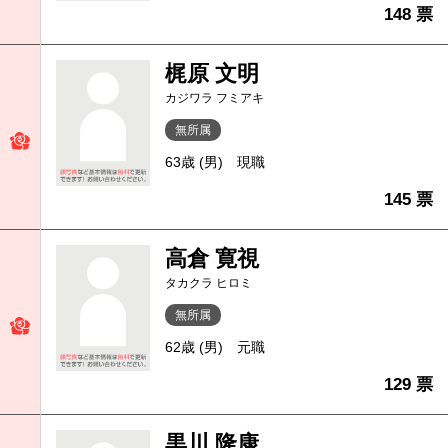
148 票
梶原 文明
カジワラ フミアキ
無所属
63歳 (男)
現職
145 票
高倉 寛視
タカクラ ヒロミ
無所属
62歳 (男)
元職
129 票
黒川 隆康