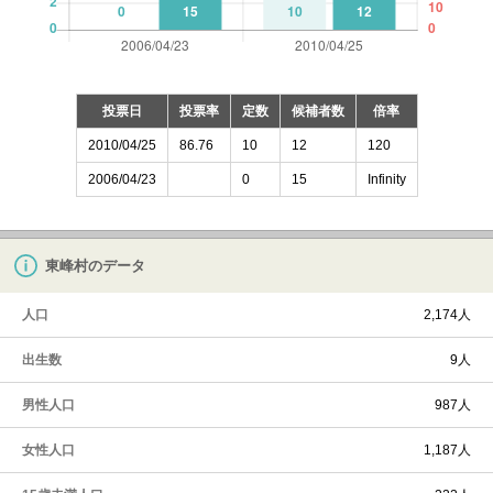
投票日
投票率
定数
候補者数
倍率
2010/04/25
86.76
10
12
120
2006/04/23
0
15
Infinity
東峰村のデータ
人口
2,174人
出生数
9人
男性人口
987人
女性人口
1,187人