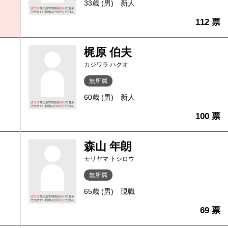
33歳 (男)
新人
112 票
梶原 伯夫
カジワラ ハクオ
無所属
60歳 (男)
新人
100 票
森山 年朗
モリヤマ トシロウ
無所属
65歳 (男)
現職
69 票