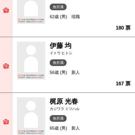
無所属
62歳 (男)
現職
180 票
伊藤 均
イトウ ヒトシ
無所属
56歳 (男)
新人
167 票
梶原 光春
カジワラ ミツハル
無所属
65歳 (男)
新人