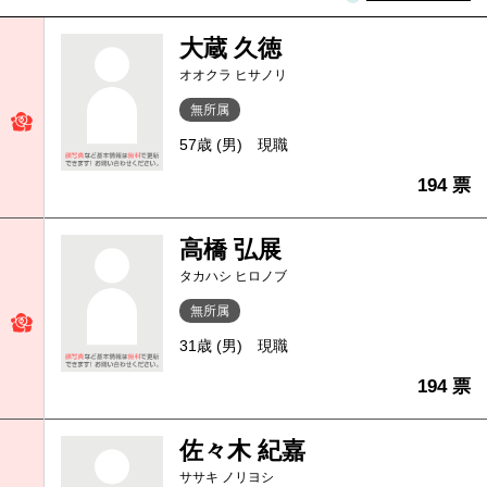
大蔵 久徳
オオクラ ヒサノリ
無所属
57歳 (男)
現職
194 票
高橋 弘展
タカハシ ヒロノブ
無所属
31歳 (男)
現職
194 票
佐々木 紀嘉
ササキ ノリヨシ