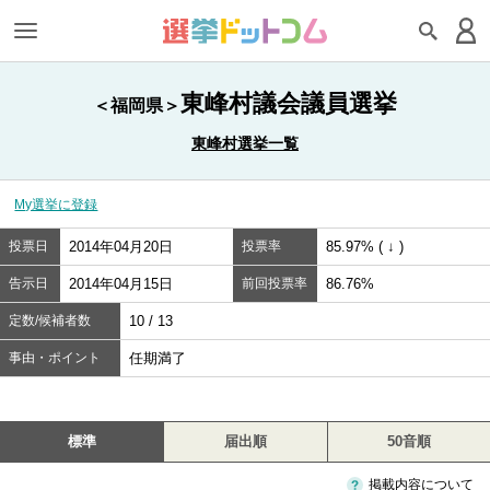
東峰村議会議員選挙
＜福岡県＞
東峰村選挙一覧
My選挙に登録
投票日
2014年04月20日
投票率
85.97% ( ↓ )
告示日
2014年04月15日
前回投票率
86.76%
定数/候補者数
10 / 13
事由・ポイント
任期満了
標準
届出順
50音順
掲載内容について