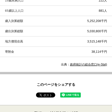
15歳未満人口
222人
65歳以上人口
881人
歳入決算総額
5,252,208千円
歳出決算総額
5,030,800千円
地方債現在高
3,515,148千円
寄附金
38,114千円
出典：
政府統計の総合窓口(e-Stat)
このページをシェアする