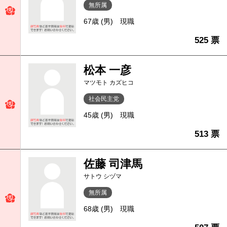
無所属
67歳 (男)
現職
525 票
松本 一彦
マツモト カズヒコ
社会民主党
45歳 (男)
現職
513 票
佐藤 司津馬
サトウ シヅマ
無所属
68歳 (男)
現職