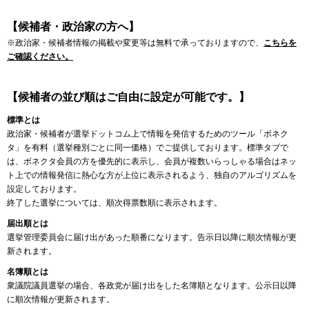
【候補者・政治家の方へ】
※政治家・候補者情報の掲載や変更等は無料で承っておりますので、
こちらを
ご確認ください。
【候補者の並び順はご自由に設定が可能です。】
標準とは
政治家・候補者が選挙ドットコム上で情報を発信するためのツール「ボネク
タ」を有料（選挙種別ごとに同一価格）でご提供しております。標準タブで
は、ボネクタ会員の方を優先的に表示し、会員が複数いらっしゃる場合はネッ
ト上での情報発信に熱心な方が上位に表示されるよう、独自のアルゴリズムを
設定しております。
終了した選挙については、順次得票数順に表示されます。
届出順とは
選挙管理委員会に届け出があった順番になります。告示日以降に順次情報が更
新されます。
名簿順とは
衆議院議員選挙の場合、各政党が届け出をした名簿順となります。公示日以降
に順次情報が更新されます。