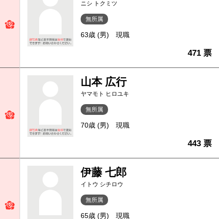
ニシ トクミツ
無所属
63歳 (男)
現職
471 票
山本 広行
ヤマモト ヒロユキ
無所属
70歳 (男)
現職
443 票
伊藤 七郎
イトウ シチロウ
無所属
65歳 (男)
現職