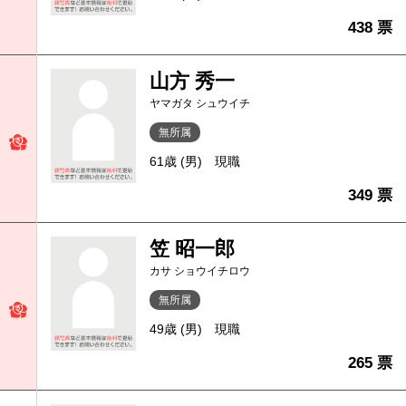
438 票
山方 秀一
ヤマガタ シュウイチ
無所属
61歳 (男)
現職
349 票
笠 昭一郎
カサ ショウイチロウ
無所属
49歳 (男)
現職
265 票