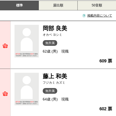
標準
届出順
50音順
掲載内容について
岡部 良美
オカベ ヨシミ
無所属
62歳 (男)
現職
609 票
藤上 和美
フジカミ カズミ
無所属
64歳 (男)
現職
602 票