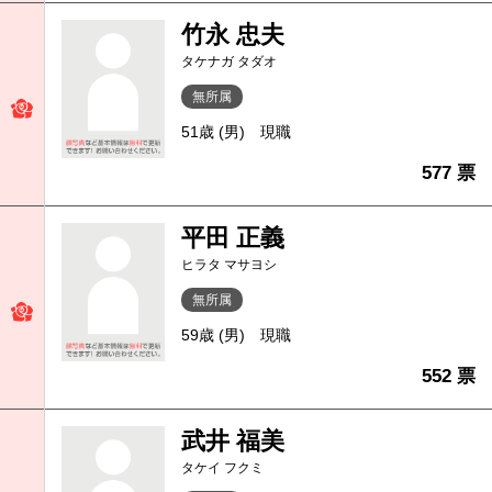
竹永 忠夫
タケナガ タダオ
無所属
51歳 (男)
現職
577 票
平田 正義
ヒラタ マサヨシ
無所属
59歳 (男)
現職
552 票
武井 福美
タケイ フクミ