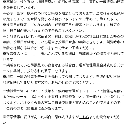
※再選挙、補欠選挙、増員選挙の「前回の投票率」は、直近の一般選挙の投票
率を参照しています。
※公示・告示日以降については掲載を順次行っております。全候補者の登録が
確定するまでにお時間を要する場合がございますので予めご了承ください。
※投票日が確定していない場合、任期満了日が表示されております。確定次
第、投票日が表示されますので予めご了承ください。
※予想される顔ぶれ・候補者の年齢は、投票日が未定の場合は閲覧した時点の
年齢、投票日が確定している場合は投票日時点の年齢となります。閲覧時点の
年齢とは異なる場合がございますので予めご了承ください。
※投票数の下に「（）」表示されている数値は、当該選挙区の得票率を表して
います。
※掲載されている得票数で小数点がある場合は、選挙管理委員会発表の公式デ
ータに準拠し、按分された数字になります。
※現在、一部の得票率データを先行して公開しております。準備が整い次第、
順次反映してまいりますので、あらかじめご了承ください。
※情報量の違いについて：政治家・候補者が選挙ドットコム上で情報を発信す
るためのツール
「ボネクタ」
を有料（選挙種別ごとに同一価格）でご提供して
おります。ボネクタ会員の方はご自身で情報を書き込むことができますので、
非会員の方とは情報量に差があります。
※選挙情報に誤りがあった場合、恐れ入りますが
こちら
よりお問合せくださ
い。