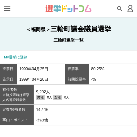
三輪町議会議員選挙
＜福岡県＞
三輪町選挙一覧
My選挙に登録
投票日
1999年04月25日
投票率
80.25%
告示日
1999年04月20日
前回投票率
-%
有権者数
9,292人
※無投票時は選挙
男性
0人
女性
0人
人名簿登録者数
定数/候補者数
14 / 16
事由・ポイント
その他