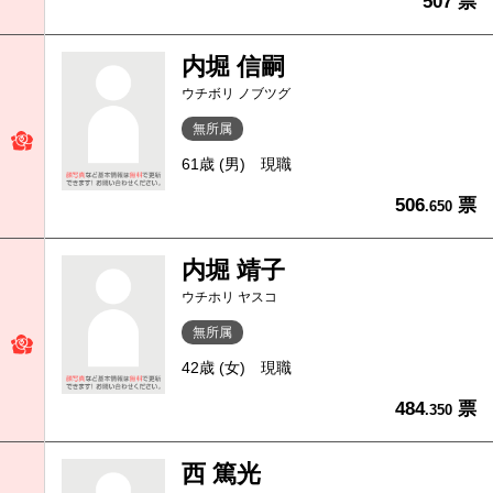
507 票
内堀 信嗣
ウチボリ ノブツグ
無所属
61歳 (男)
現職
506
票
.650
内堀 靖子
ウチホリ ヤスコ
無所属
42歳 (女)
現職
484
票
.350
西 篤光