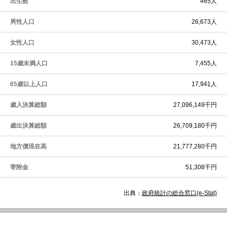
出生数
465人
男性人口
26,673人
女性人口
30,473人
15歳未満人口
7,455人
65歳以上人口
17,941人
歳入決算総額
27,096,149千円
歳出決算総額
26,709,180千円
地方債現在高
21,777,280千円
寄附金
51,308千円
出典：
政府統計の総合窓口(e-Stat)