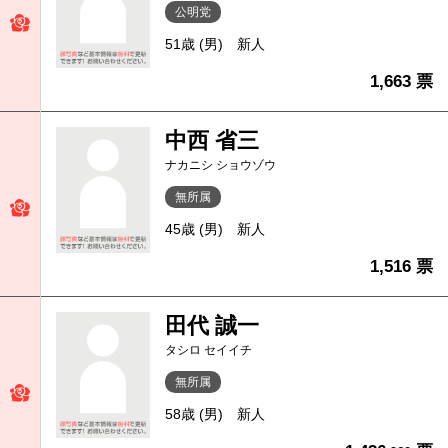
公明党
51歳 (男)
新人
1,663 票
中西 省三
ナカニシ ショウゾウ
無所属
45歳 (男)
新人
1,516 票
田代 誠一
タシロ セイイチ
無所属
58歳 (男)
新人