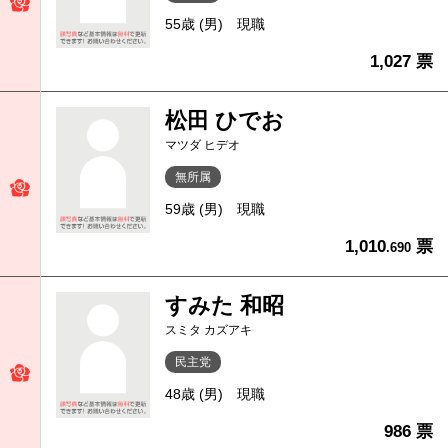
55歳 (男)
現職
1,027 票
松田 ひでお
マツダ ヒデオ
無所属
59歳 (男)
現職
1,010
票
.690
すみた 和昭
スミタ カズアキ
民主党
48歳 (男)
現職
986 票