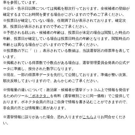
率を参照しています。
※公示・告示日以降については掲載を順次行っております。全候補者の登録が
確定するまでにお時間を要する場合がございますので予めご了承ください。
※投票日が確定していない場合、任期満了日が表示されております。確定次
第、投票日が表示されますので予めご了承ください。
※予想される顔ぶれ・候補者の年齢は、投票日が未定の場合は閲覧した時点の
年齢、投票日が確定している場合は投票日時点の年齢となります。閲覧時点の
年齢とは異なる場合がございますので予めご了承ください。
※投票数の下に「（）」表示されている数値は、当該選挙区の得票率を表して
います。
※掲載されている得票数で小数点がある場合は、選挙管理委員会発表の公式デ
ータに準拠し、按分された数字になります。
※現在、一部の得票率データを先行して公開しております。準備が整い次第、
順次反映してまいりますので、あらかじめご了承ください。
※情報量の違いについて：政治家・候補者が選挙ドットコム上で情報を発信す
るためのツール
「ボネクタ」
を有料（選挙種別ごとに同一価格）でご提供して
おります。ボネクタ会員の方はご自身で情報を書き込むことができますので、
非会員の方とは情報量に差があります。
※選挙情報に誤りがあった場合、恐れ入りますが
こちら
よりお問合せくださ
い。