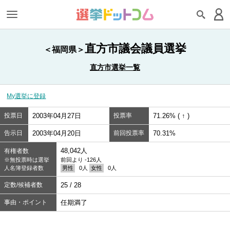
直方市議会議員選挙
＜福岡県＞
直方市選挙一覧
My選挙に登録
投票日
2003年04月27日
投票率
71.26% ( ↑ )
告示日
2003年04月20日
前回投票率
70.31%
48,042人
有権者数
※無投票時は選挙
前回より -126人
人名簿登録者数
男性
0人
女性
0人
定数/候補者数
25 / 28
事由・ポイント
任期満了