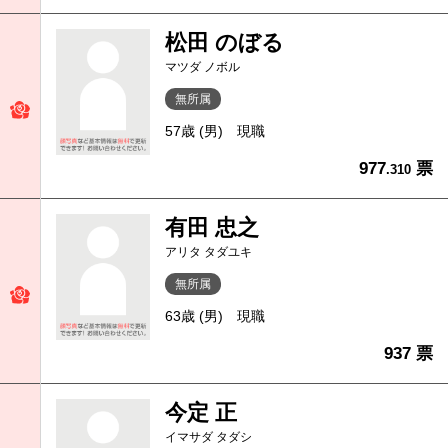
松田 のぼる
マツダ ノボル
無所属
57歳 (男)
現職
977
票
.310
有田 忠之
アリタ タダユキ
無所属
63歳 (男)
現職
937 票
今定 正
イマサダ タダシ