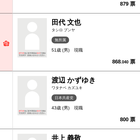
879 票
田代 文也
タシロ ブンヤ
無所属
51歳 (男)
現職
868
票
.040
渡辺 かずゆき
ワタナベ カズユキ
日本共産党
43歳 (男)
現職
800 票
井上 義敬