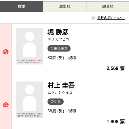
標準
届出順
50音順
掲載内容について
堀 勝彦
ホリ カツヒコ
自由民主党
60歳 (男)
現職
2,569 票
村上 圭吾
ムラカミ ケイゴ
公明党
58歳 (男)
現職
1,808 票