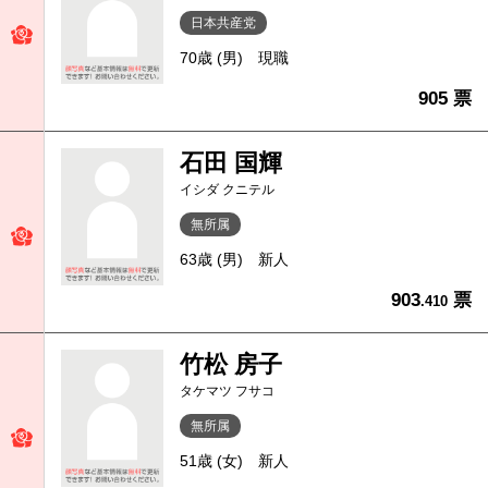
日本共産党
70歳 (男)
現職
905 票
石田 国輝
イシダ クニテル
無所属
63歳 (男)
新人
903
票
.410
竹松 房子
タケマツ フサコ
無所属
51歳 (女)
新人