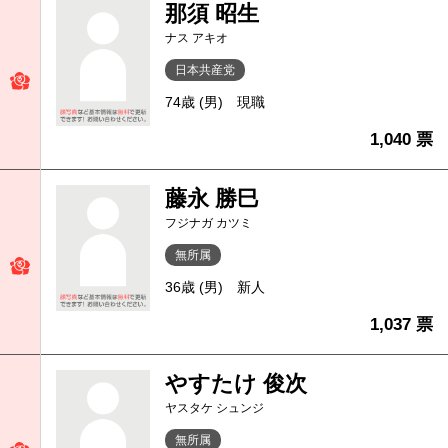
那須 昭生
ナス アキオ
日本共産党
74歳 (男)
現職
1,040 票
藤永 勝巳
フジナガ カツミ
無所属
36歳 (男)
新人
1,037 票
やすたけ 俊次
ヤスタケ シュンジ
無所属