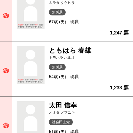
ムラタ タケヒサ
無所属
67歳 (男)
現職
1,247 票
ともはら 春雄
トモハラ ハルオ
無所属
54歳 (男)
現職
1,233 票
太田 信幸
オオタ ノブユキ
社会民主党
51歳 (男)
現職