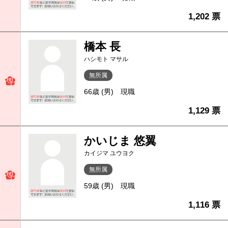
1,202 票
橋本 長
ハシモト マサル
無所属
66歳 (男)
現職
1,129 票
かいじま 悠翼
カイジマ ユウヨク
無所属
59歳 (男)
現職
1,116 票