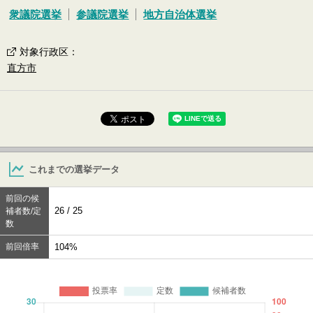
衆議院選挙
参議院選挙
地方自治体選挙
対象行政区
：
直方市
これまでの選挙データ
前回の候
26 / 25
補者数/定
数
前回倍率
104%