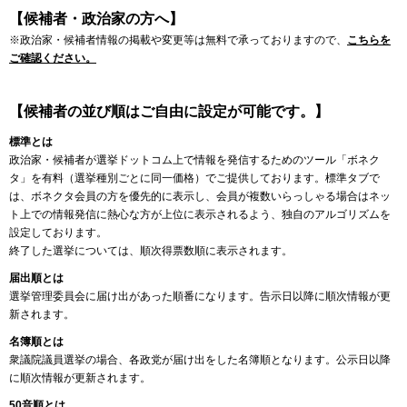
【候補者・政治家の方へ】
※政治家・候補者情報の掲載や変更等は無料で承っておりますので、
こちらを
ご確認ください。
【候補者の並び順はご自由に設定が可能です。】
標準とは
政治家・候補者が選挙ドットコム上で情報を発信するためのツール「ボネク
タ」を有料（選挙種別ごとに同一価格）でご提供しております。標準タブで
は、ボネクタ会員の方を優先的に表示し、会員が複数いらっしゃる場合はネッ
ト上での情報発信に熱心な方が上位に表示されるよう、独自のアルゴリズムを
設定しております。
終了した選挙については、順次得票数順に表示されます。
届出順とは
選挙管理委員会に届け出があった順番になります。告示日以降に順次情報が更
新されます。
名簿順とは
衆議院議員選挙の場合、各政党が届け出をした名簿順となります。公示日以降
に順次情報が更新されます。
50音順とは