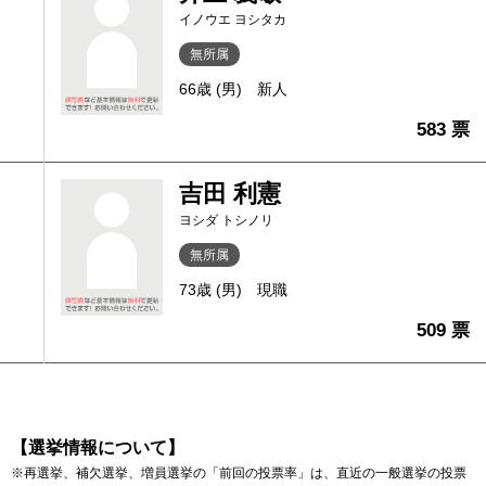
イノウエ ヨシタカ
無所属
66歳 (男)
新人
583 票
吉田 利憲
ヨシダ トシノリ
無所属
73歳 (男)
現職
509 票
【選挙情報について】
※再選挙、補欠選挙、増員選挙の「前回の投票率」は、直近の一般選挙の投票