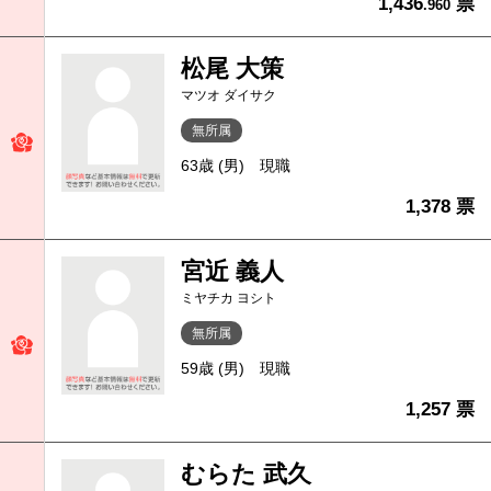
1,436
票
.960
松尾 大策
マツオ ダイサク
無所属
63歳 (男)
現職
1,378 票
宮近 義人
ミヤチカ ヨシト
無所属
59歳 (男)
現職
1,257 票
むらた 武久