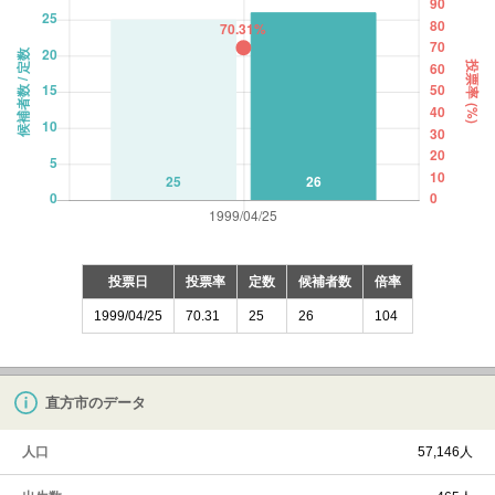
投票日
投票率
定数
候補者数
倍率
1999/04/25
70.31
25
26
104
直方市のデータ
人口
57,146人