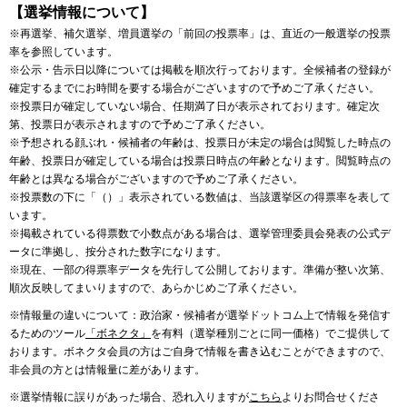
【選挙情報について】
※再選挙、補欠選挙、増員選挙の「前回の投票率」は、直近の一般選挙の投票
率を参照しています。
※公示・告示日以降については掲載を順次行っております。全候補者の登録が
確定するまでにお時間を要する場合がございますので予めご了承ください。
※投票日が確定していない場合、任期満了日が表示されております。確定次
第、投票日が表示されますので予めご了承ください。
※予想される顔ぶれ・候補者の年齢は、投票日が未定の場合は閲覧した時点の
年齢、投票日が確定している場合は投票日時点の年齢となります。閲覧時点の
年齢とは異なる場合がございますので予めご了承ください。
※投票数の下に「（）」表示されている数値は、当該選挙区の得票率を表して
います。
※掲載されている得票数で小数点がある場合は、選挙管理委員会発表の公式デ
ータに準拠し、按分された数字になります。
※現在、一部の得票率データを先行して公開しております。準備が整い次第、
順次反映してまいりますので、あらかじめご了承ください。
※情報量の違いについて：政治家・候補者が選挙ドットコム上で情報を発信す
るためのツール
「ボネクタ」
を有料（選挙種別ごとに同一価格）でご提供して
おります。ボネクタ会員の方はご自身で情報を書き込むことができますので、
非会員の方とは情報量に差があります。
※選挙情報に誤りがあった場合、恐れ入りますが
こちら
よりお問合せくださ