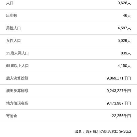
人口
9,626人
出生数
46人
男性人口
4,597人
女性人口
5,029人
15歳未満人口
839人
65歳以上人口
4,150人
歳入決算総額
9,869,171千円
歳出決算総額
9,243,227千円
地方債現在高
9,473,987千円
寄附金
22,255千円
出典：
政府統計の総合窓口(e-Stat)