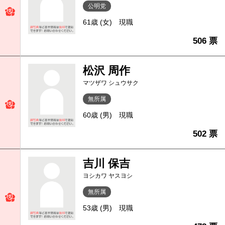
公明党
61歳 (女)
現職
506 票
松沢 周作
マツザワ シュウサク
無所属
60歳 (男)
現職
502 票
吉川 保吉
ヨシカワ ヤスヨシ
無所属
53歳 (男)
現職