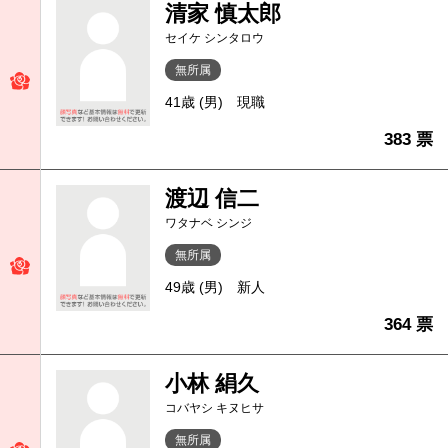
清家 慎太郎
セイケ シンタロウ
無所属
41歳 (男)
現職
383 票
渡辺 信二
ワタナベ シンジ
無所属
49歳 (男)
新人
364 票
小林 絹久
コバヤシ キヌヒサ
無所属