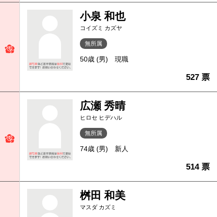
小泉 和也
コイズミ カズヤ
無所属
50歳 (男)
現職
527 票
広瀬 秀晴
ヒロセ ヒデハル
無所属
74歳 (男)
新人
514 票
桝田 和美
マスダ カズミ