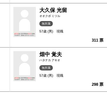
大久保 光留
オオクボ ミツル
無所属
57歳 (男)
現職
311 票
畑中 覚夫
ハタナカ アキオ
無所属
57歳 (男)
現職
298 票