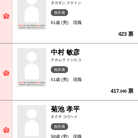
タカギシ スケトシ
無所属
61歳 (男)
現職
423 票
中村 敏彦
ナカムラ トシヒコ
無所属
51歳 (男)
現職
417
票
.040
菊池 孝平
キクチ コウヘイ
無所属
58歳 (男)
現職