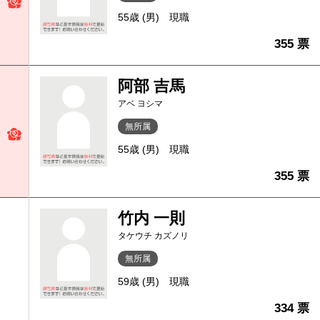
55歳 (男)
現職
355 票
阿部 吉馬
アベ ヨシマ
無所属
55歳 (男)
現職
355 票
竹内 一則
タケウチ カズノリ
無所属
59歳 (男)
現職
334 票