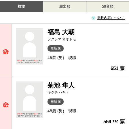
標準
届出順
50音順
掲載内容について
福島 大朝
フクシマ オオトモ
無所属
45歳 (男)
現職
651 票
菊池 隼人
キクチ ハヤト
無所属
48歳 (男)
現職
559
票
.330