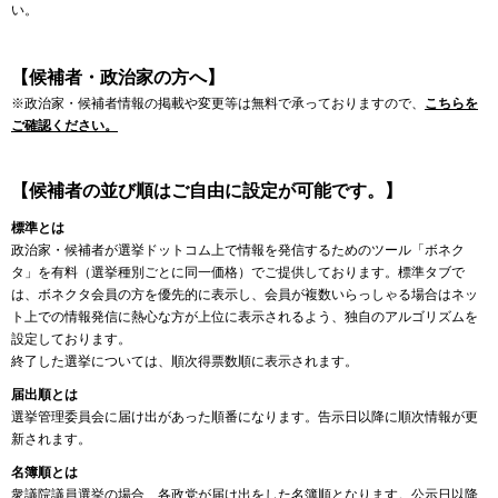
い。
【候補者・政治家の方へ】
※政治家・候補者情報の掲載や変更等は無料で承っておりますので、
こちらを
ご確認ください。
【候補者の並び順はご自由に設定が可能です。】
標準とは
政治家・候補者が選挙ドットコム上で情報を発信するためのツール「ボネク
タ」を有料（選挙種別ごとに同一価格）でご提供しております。標準タブで
は、ボネクタ会員の方を優先的に表示し、会員が複数いらっしゃる場合はネッ
ト上での情報発信に熱心な方が上位に表示されるよう、独自のアルゴリズムを
設定しております。
終了した選挙については、順次得票数順に表示されます。
届出順とは
選挙管理委員会に届け出があった順番になります。告示日以降に順次情報が更
新されます。
名簿順とは
衆議院議員選挙の場合、各政党が届け出をした名簿順となります。公示日以降