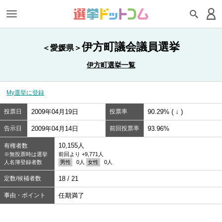
伊方町議会議員選挙
＜愛媛県＞
伊方町選挙一覧
My選挙に登録
投票日
2009年04月19日
投票率
90.29% ( ↓ )
告示日
2009年04月14日
前回投票率
93.96%
10,155人
有権者数
※無投票時は選挙
前回より +9,771人
人名簿登録者数
男性
0人
女性
0人
定数/候補者数
18 / 21
事由・ポイント
任期満了