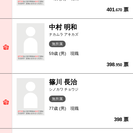
401
票
.670
中村 明和
ナカムラ アキカズ
無所属
59歳 (男)
現職
398
票
.950
篠川 長治
シノカワ チョウジ
無所属
77歳 (男)
現職
398 票