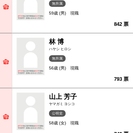
無所属
59歳 (男)
現職
842 票
林 博
ハヤシ ヒロシ
無所属
56歳 (男)
現職
793 票
山上 芳子
ヤマガミ ヨシコ
公明党
58歳 (女)
現職