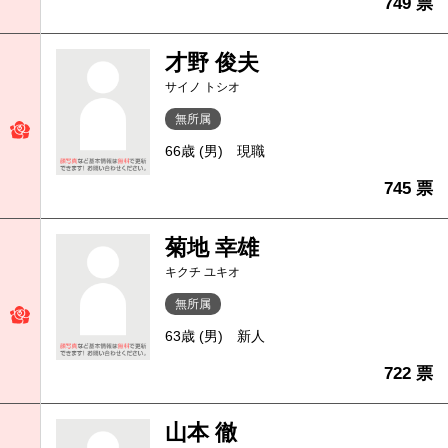
749 票
才野 俊夫
サイノ トシオ
無所属
66歳 (男)
現職
745 票
菊地 幸雄
キクチ ユキオ
無所属
63歳 (男)
新人
722 票
山本 徹