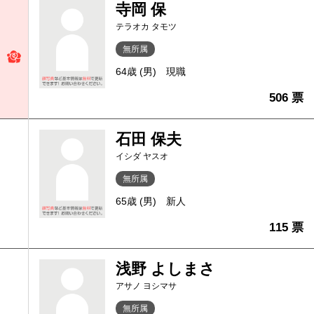
寺岡 保
テラオカ タモツ
無所属
64歳 (男)
現職
506 票
石田 保夫
イシダ ヤスオ
無所属
65歳 (男)
新人
115 票
浅野 よしまさ
アサノ ヨシマサ
無所属