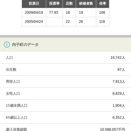
投票日
投票率
定数
候補者数
倍率
2009/04/19
77.93
18
19
106
2005/04/24
22
26
118
内子町のデータ
人口
16,742人
出生数
87人
男性人口
7,913人
女性人口
8,829人
15歳未満人口
1,904人
65歳以上人口
6,352人
歳入決算総額
10,588,057千円