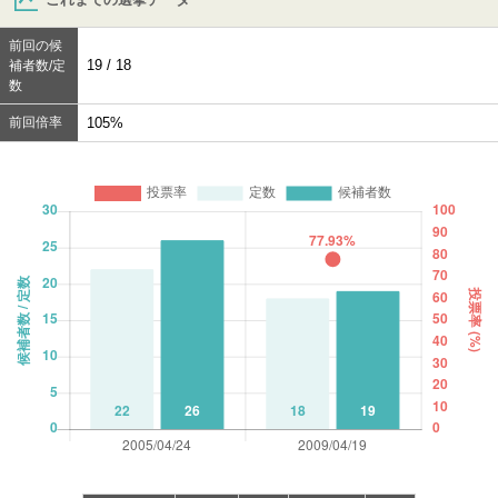
前回の候
19 / 18
補者数/定
数
前回倍率
105%