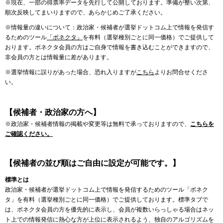
※現在、一部の得票率データを先行して公開しております。準備が整い次第、
順次反映してまいりますので、あらかじめご了承ください。
※情報量の違いについて：政治家・候補者が選挙ドットコム上で情報を発信す
るためのツール
「ボネクタ」
を有料（選挙種別ごとに同一価格）でご提供して
おります。ボネクタ会員の方はご自身で情報を書き込むことができますので、
非会員の方とは情報量に差があります。
※選挙情報に誤りがあった場合、恐れ入りますが
こちら
よりお問合せくださ
い。
【候補者・政治家の方へ】
※政治家・候補者情報の掲載や変更等は無料で承っておりますので、
こちらを
ご確認ください。
【候補者の並び順はご自由に設定が可能です。】
標準とは
政治家・候補者が選挙ドットコム上で情報を発信するためのツール「ボネク
タ」を有料（選挙種別ごとに同一価格）でご提供しております。標準タブで
は、ボネクタ会員の方を優先的に表示し、会員が複数いらっしゃる場合はネッ
ト上での情報発信に熱心な方が上位に表示されるよう、独自のアルゴリズムを