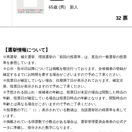
65歳 (男)
新人
32 票
【選挙情報について】
※再選挙、補欠選挙、増員選挙の「前回の投票率」は、直近の一般選挙の投票
率を参照しています。
※公示・告示日以降については掲載を順次行っております。全候補者の登録が
確定するまでにお時間を要する場合がございますので予めご了承ください。
※投票日が確定していない場合、任期満了日が表示されております。確定次
第、投票日が表示されますので予めご了承ください。
※予想される顔ぶれ・候補者の年齢は、投票日が未定の場合は閲覧した時点の
年齢、投票日が確定している場合は投票日時点の年齢となります。閲覧時点の
年齢とは異なる場合がございますので予めご了承ください。
※投票数の下に「（）」表示されている数値は、当該選挙区の得票率を表して
います。
※掲載されている得票数で小数点がある場合は、選挙管理委員会発表の公式デ
ータに準拠し、按分された数字になります。