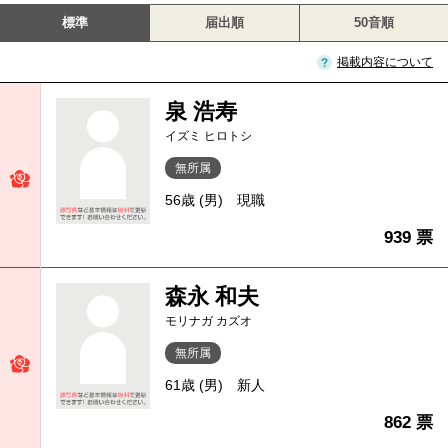
標準
届出順
50音順
掲載内容について
泉 浩寿
イズミ ヒロトシ
無所属
56歳 (男)
現職
939 票
森永 和夫
モリナガ カズオ
無所属
61歳 (男)
新人
862 票