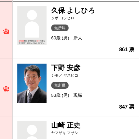
久保 よしひろ
クボ ヨシヒロ
無所属
60歳 (男)
新人
861 票
下野 安彦
シモノ ヤスヒコ
無所属
53歳 (男)
現職
847 票
山崎 正史
ヤマザキ マサシ