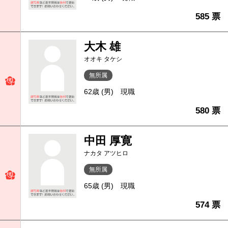
585 票
大木 雄
オオキ タケシ
無所属
62歳 (男)
現職
580 票
中田 厚寛
ナカタ アツヒロ
無所属
65歳 (男)
現職
574 票