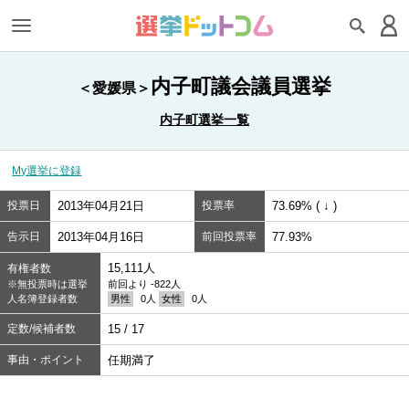
内子町議会議員選挙
＜愛媛県＞
内子町選挙一覧
My選挙に登録
投票日
2013年04月21日
投票率
73.69% ( ↓ )
告示日
2013年04月16日
前回投票率
77.93%
15,111人
有権者数
※無投票時は選挙
前回より -822人
人名簿登録者数
男性
0人
女性
0人
定数/候補者数
15 / 17
事由・ポイント
任期満了