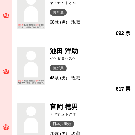
ヤマモト トオル
無所属
68歳 (男)
現職
692 票
池田 洋助
イケダ ヨウスケ
無所属
48歳 (男)
現職
617 票
宮岡 徳男
ミヤオカ トクオ
日本共産党
70歳 (男)
現職