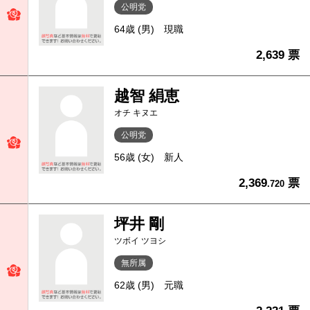
公明党
64歳 (男)
現職
2,639 票
越智 絹恵
オチ キヌエ
公明党
56歳 (女)
新人
2,369
票
.720
坪井 剛
ツボイ ツヨシ
無所属
62歳 (男)
元職