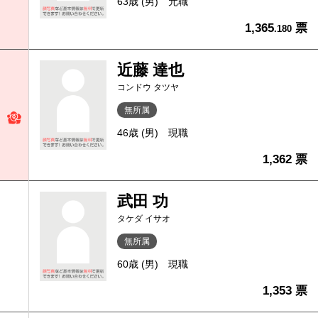
63歳 (男)
元職
1,365
票
.180
近藤 達也
コンドウ タツヤ
無所属
46歳 (男)
現職
1,362 票
武田 功
タケダ イサオ
無所属
60歳 (男)
現職
1,353 票