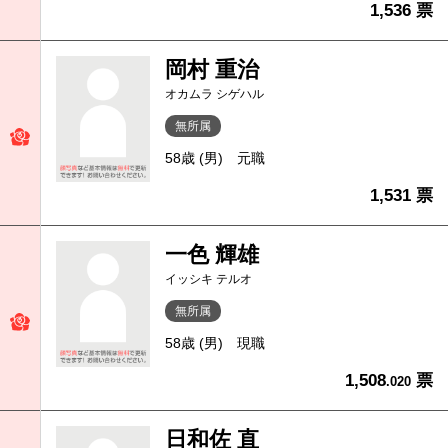
1,536 票
岡村 重治
オカムラ シゲハル
無所属
58歳 (男)
元職
1,531 票
一色 輝雄
イッシキ テルオ
無所属
58歳 (男)
現職
1,508
票
.020
日和佐 直