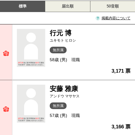
標準
届出順
50音順
掲載内容について
行元 博
ユキモト ヒロシ
無所属
58歳 (男)
現職
3,171 票
安藤 雅康
アンドウ マサヤス
無所属
57歳 (男)
現職
3,166 票