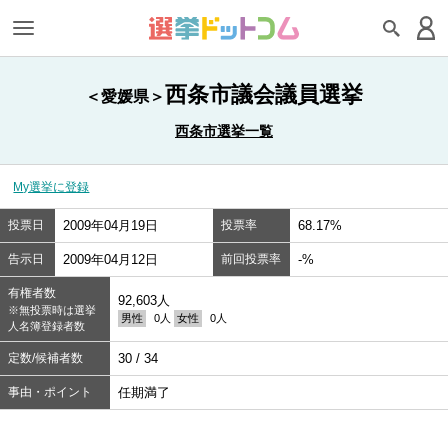
西条市議会議員選挙
＜愛媛県＞
西条市選挙一覧
My選挙に登録
投票日
2009年04月19日
投票率
68.17%
告示日
2009年04月12日
前回投票率
-%
有権者数
92,603人
※無投票時は選挙
男性
0人
女性
0人
人名簿登録者数
定数/候補者数
30 / 34
事由・ポイント
任期満了