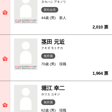
タカハシ アキノリ
新社会党
44歳 (男)
新人
2,010 票
茎田 元近
クキダ モトチカ
無所属
70歳 (男)
現職
1,964 票
堀江 幸二
ホリエ ユキジ
無所属
62歳 (男)
現職