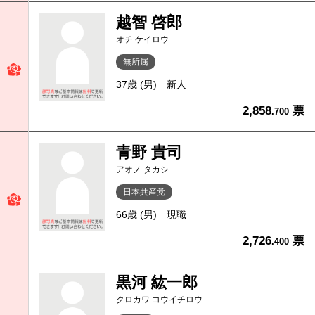
越智 啓郎
オチ ケイロウ
無所属
37歳 (男)
新人
2,858
票
.700
青野 貴司
アオノ タカシ
日本共産党
66歳 (男)
現職
2,726
票
.400
黒河 紘一郎
クロカワ コウイチロウ