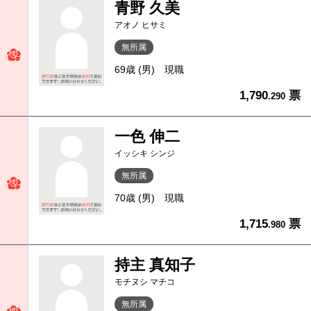
青野 久美
アオノ ヒサミ
無所属
69歳 (男)
現職
1,790
票
.290
一色 伸二
イッシキ シンジ
無所属
70歳 (男)
現職
1,715
票
.980
持主 真知子
モチヌシ マチコ
無所属