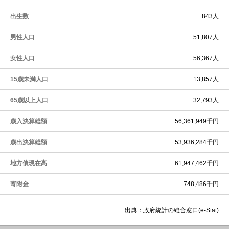
出生数
843人
男性人口
51,807人
女性人口
56,367人
15歳未満人口
13,857人
65歳以上人口
32,793人
歳入決算総額
56,361,949千円
歳出決算総額
53,936,284千円
地方債現在高
61,947,462千円
寄附金
748,486千円
出典：
政府統計の総合窓口(e-Stat)