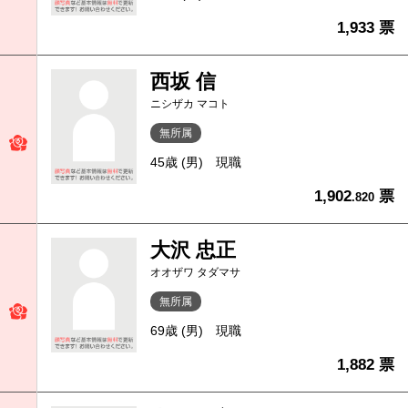
1,933 票
西坂 信
ニシザカ マコト
無所属
45歳 (男)
現職
1,902
票
.820
大沢 忠正
オオザワ タダマサ
無所属
69歳 (男)
現職
1,882 票