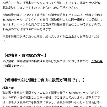
※現在、一部の得票率データを先行して公開しております。準備が整い次第、
順次反映してまいりますので、あらかじめご了承ください。
※情報量の違いについて：政治家・候補者が選挙ドットコム上で情報を発信す
るためのツール
「ボネクタ」
を有料（選挙種別ごとに同一価格）でご提供して
おります。ボネクタ会員の方はご自身で情報を書き込むことができますので、
非会員の方とは情報量に差があります。
※選挙情報に誤りがあった場合、恐れ入りますが
こちら
よりお問合せくださ
い。
【候補者・政治家の方へ】
※政治家・候補者情報の掲載や変更等は無料で承っておりますので、
こちらを
ご確認ください。
【候補者の並び順はご自由に設定が可能です。】
標準とは
政治家・候補者が選挙ドットコム上で情報を発信するためのツール「ボネク
タ」を有料（選挙種別ごとに同一価格）でご提供しております。標準タブで
は、ボネクタ会員の方を優先的に表示し、会員が複数いらっしゃる場合はネッ