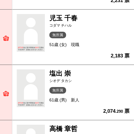
2,231 票
児玉 千春
コダマ チハル
無所属
51歳 (女)
現職
2,183 票
塩出 崇
シオデ タカシ
無所属
61歳 (男)
新人
2,074
票
.290
高橋 章哲