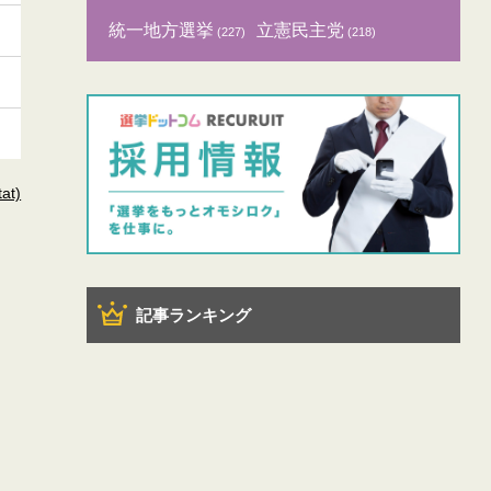
統一地方選挙
立憲民主党
(227)
(218)
t)
記事ランキング