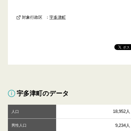
対象行政区
：
宇多津町
宇多津町のデータ
18,952人
人口
9,234人
男性人口