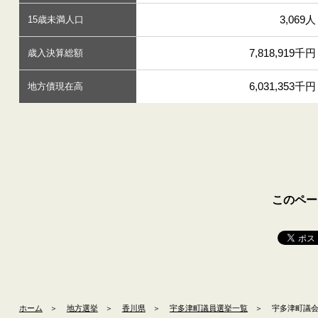
3,069人
15歳未満人口
7,818,919千円
歳入決算総額
6,031,353千円
地方債現在高
このペー
ホーム
＞
地方選挙
＞
香川県
＞
宇多津町議員選挙一覧
＞
宇多津町議会議