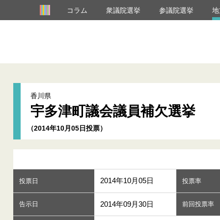
コラム
衆議院選挙
参議院選挙
地
香川県
宇多津町議会議員補欠選挙
（2014年10月05日投票）
2014年10月05日
投票日
投票率
2014年09月30日
告示日
前回投票率