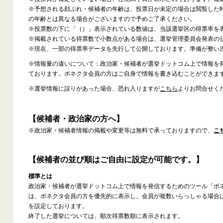
※予想される顔ぶれ・候補者の年齢は、投票日が未定の場合は閲覧した
の年齢とは異なる場合がございますので予めご了承ください。
※投票数の下に「（）」表示されている数値は、当該選挙区の得票率を
※掲載されている得票数で小数点がある場合は、選挙管理委員会発表の
※現在、一部の得票率データを先行して公開しております。準備が整い
※情報量の違いについて：政治家・候補者が選挙ドットコム上で情報を
ております。ボネクタ会員の方はご自身で情報を書き込むことができま
※選挙情報に誤りがあった場合、恐れ入りますが
こちら
よりお問合せく
【候補者・政治家の方へ】
※政治家・候補者情報の掲載や変更等は無料で承っておりますので、
こ
【候補者の並び順はご自由に設定が可能です。】
標準とは
政治家・候補者が選挙ドットコム上で情報を発信するためのツール「ボ
は、ボネクタ会員の方を優先的に表示し、会員が複数いらっしゃる場合
を設定しております。
終了した選挙については、順次得票数順に表示されます。