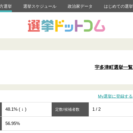
方選挙
選挙スケジュール
政治家データ
はじめての選
宇多津町選挙一覧
My選挙に登録する
48.1% ( ↓ )
1 / 2
定数/候補者数
56.95%