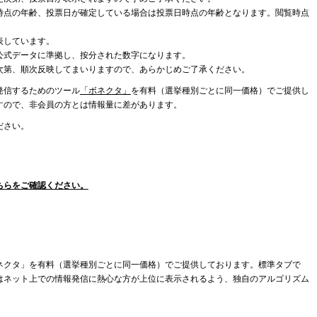
時点の年齢、投票日が確定している場合は投票日時点の年齢となります。閲覧時点
表しています。
公式データに準拠し、按分された数字になります。
次第、順次反映してまいりますので、あらかじめご了承ください。
発信するためのツール
「ボネクタ」
を有料（選挙種別ごとに同一価格）でご提供し
すので、非会員の方とは情報量に差があります。
ださい。
ちらをご確認ください。
ネクタ」を有料（選挙種別ごとに同一価格）でご提供しております。標準タブで
はネット上での情報発信に熱心な方が上位に表示されるよう、独自のアルゴリズム