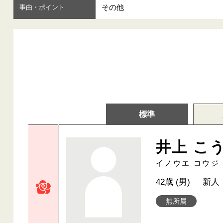
その他
事由・ポイント
標準
井上 こ
イノウエ コウジ
42歳 (男)
新人
無所属