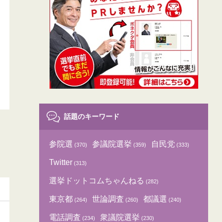
話題のキーワード
参院選
参議院選挙
自民党
(370)
(359)
(333)
Twitter
(313)
選挙ドットコムちゃんねる
(282)
東京都
世論調査
都議選
(264)
(260)
(240)
電話調査
衆議院選挙
(234)
(230)