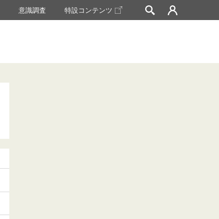
挙
意識調査
特設コンテンツ