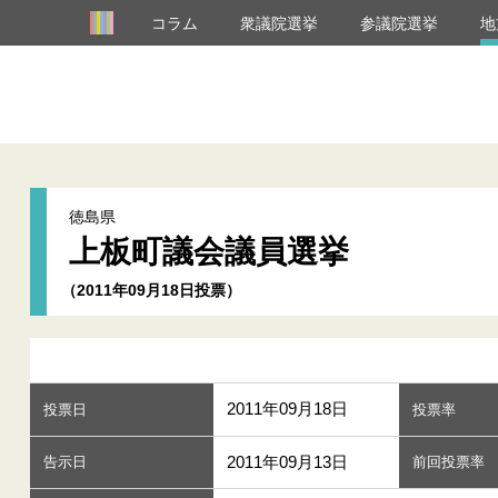
コラム
衆議院選挙
参議院選挙
地
徳島県
上板町議会議員選挙
（2011年09月18日投票）
2011年09月18日
投票日
投票率
2011年09月13日
告示日
前回投票率