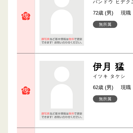
バンドウ ヒデク
72歳 (男)
現職
無所属
伊月 猛
イツキ タケシ
62歳 (男)
現職
無所属