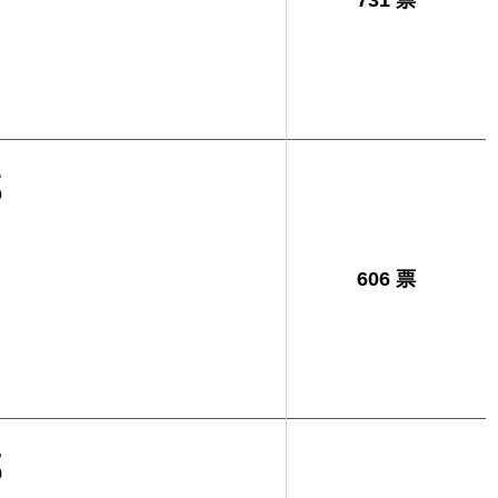
731 票
郎
606 票
邦