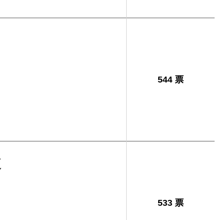
544 票
道
533 票