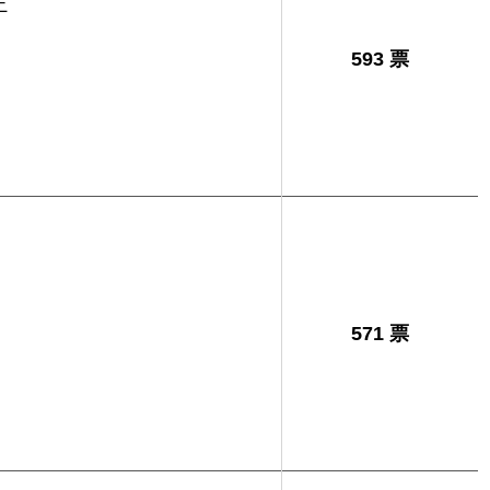
ニ
593 票
571 票