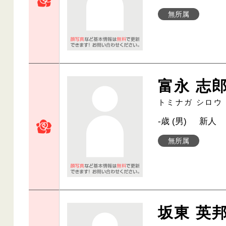
無所属
富永 志
トミナガ シロウ
-歳 (男)
新人
無所属
坂東 英