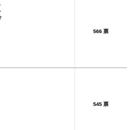
直
オ
566 票
545 票