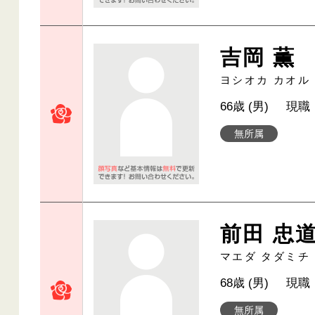
吉岡 薫
ヨシオカ カオル
66歳 (男)
現職
無所属
前田 忠
マエダ タダミチ
68歳 (男)
現職
無所属