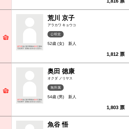
1,816 票
荒川 京子
アラカワ キョウコ
公明党
52歳 (女)
新人
1,812 票
奥田 徳康
オクダ ノリヤス
無所属
54歳 (男)
新人
1,803 票
魚谷 悟