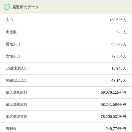
尾道市のデータ
人口
138,626人
出生数
923人
男性人口
66,292人
女性人口
72,334人
15歳未満人口
15,945人
65歳以上人口
47,146人
歳入決算総額
69,076,115千円
歳出決算総額
68,241,584千円
地方債現在高
78,205,031千円
寄附金
240,774千円