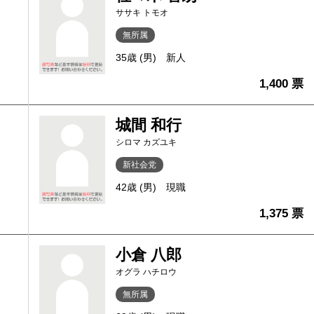
ササキ トモオ
無所属
35歳 (男)
新人
1,400 票
城間 和行
シロマ カズユキ
新社会党
42歳 (男)
現職
1,375 票
小倉 八郎
オグラ ハチロウ
無所属