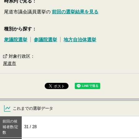
時系列で見る：
尾道市議会議員選挙の
前回の選挙結果を見る
種別から探す：
衆議院選挙
参議院選挙
地方自治体選挙
対象行政区
：
尾道市
これまでの選挙データ
前回の候
31 / 28
補者数/定
数