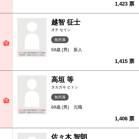
1,423 票
越智 征士
オチ セイシ
無所属
58歳 (男)
新人
1,415 票
高垣 等
タカガキ ヒトシ
無所属
68歳 (男)
元職
1,406 票
佐々木 智朗