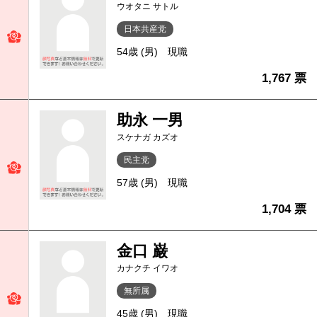
ウオタニ サトル
日本共産党
54歳 (男)
現職
1,767 票
助永 一男
スケナガ カズオ
民主党
57歳 (男)
現職
1,704 票
金口 巌
カナクチ イワオ
無所属
45歳 (男)
現職