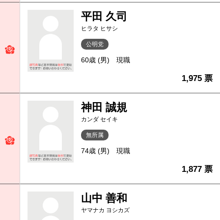
平田 久司
ヒラタ ヒサシ
公明党
60歳 (男)
現職
1,975 票
神田 誠規
カンダ セイキ
無所属
74歳 (男)
現職
1,877 票
山中 善和
ヤマナカ ヨシカズ