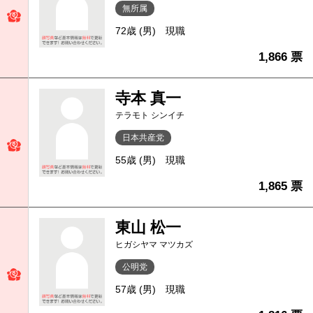
無所属
72歳 (男)
現職
1,866 票
寺本 真一
テラモト シンイチ
日本共産党
55歳 (男)
現職
1,865 票
東山 松一
ヒガシヤマ マツカズ
公明党
57歳 (男)
現職