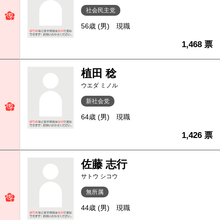
社会民主党
56歳 (男)
現職
1,468 票
植田 稔
ウエダ ミノル
新社会党
64歳 (男)
現職
1,426 票
佐藤 志行
サトウ シコウ
無所属
44歳 (男)
現職