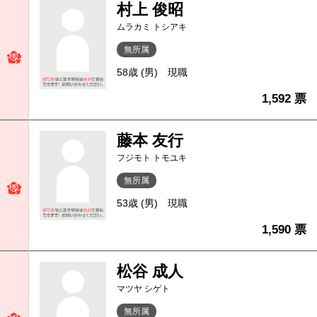
村上 俊昭
ムラカミ トシアキ
無所属
58歳 (男)
現職
1,592 票
藤本 友行
フジモト トモユキ
無所属
53歳 (男)
現職
1,590 票
松谷 成人
マツヤ シゲト
無所属