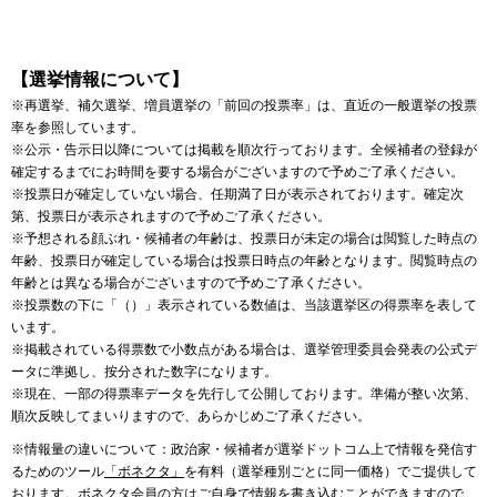
【選挙情報について】
※再選挙、補欠選挙、増員選挙の「前回の投票率」は、直近の一般選挙の投票
率を参照しています。
※公示・告示日以降については掲載を順次行っております。全候補者の登録が
確定するまでにお時間を要する場合がございますので予めご了承ください。
※投票日が確定していない場合、任期満了日が表示されております。確定次
第、投票日が表示されますので予めご了承ください。
※予想される顔ぶれ・候補者の年齢は、投票日が未定の場合は閲覧した時点の
年齢、投票日が確定している場合は投票日時点の年齢となります。閲覧時点の
年齢とは異なる場合がございますので予めご了承ください。
※投票数の下に「（）」表示されている数値は、当該選挙区の得票率を表して
います。
※掲載されている得票数で小数点がある場合は、選挙管理委員会発表の公式デ
ータに準拠し、按分された数字になります。
※現在、一部の得票率データを先行して公開しております。準備が整い次第、
順次反映してまいりますので、あらかじめご了承ください。
※情報量の違いについて：政治家・候補者が選挙ドットコム上で情報を発信す
るためのツール
「ボネクタ」
を有料（選挙種別ごとに同一価格）でご提供して
おります。ボネクタ会員の方はご自身で情報を書き込むことができますので、