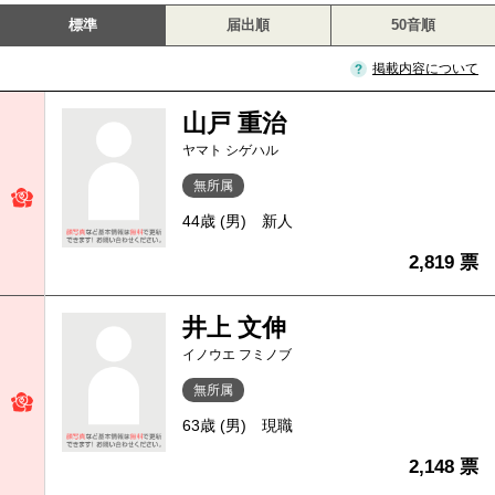
標準
届出順
50音順
掲載内容について
山戸 重治
ヤマト シゲハル
無所属
44歳 (男)
新人
2,819 票
井上 文伸
イノウエ フミノブ
無所属
63歳 (男)
現職
2,148 票