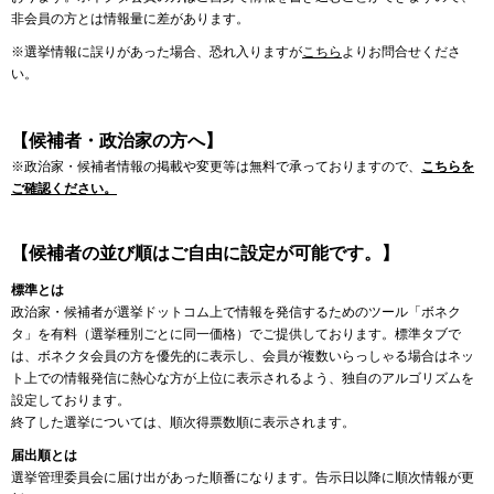
非会員の方とは情報量に差があります。
※選挙情報に誤りがあった場合、恐れ入りますが
こちら
よりお問合せくださ
い。
【候補者・政治家の方へ】
※政治家・候補者情報の掲載や変更等は無料で承っておりますので、
こちらを
ご確認ください。
【候補者の並び順はご自由に設定が可能です。】
標準とは
政治家・候補者が選挙ドットコム上で情報を発信するためのツール「ボネク
タ」を有料（選挙種別ごとに同一価格）でご提供しております。標準タブで
は、ボネクタ会員の方を優先的に表示し、会員が複数いらっしゃる場合はネッ
ト上での情報発信に熱心な方が上位に表示されるよう、独自のアルゴリズムを
設定しております。
終了した選挙については、順次得票数順に表示されます。
届出順とは
選挙管理委員会に届け出があった順番になります。告示日以降に順次情報が更