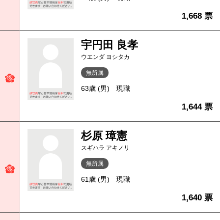
1,668 票
宇円田 良孝
ウエンダ ヨシタカ
無所属
63歳 (男)
現職
1,644 票
杉原 璋憲
スギハラ アキノリ
無所属
61歳 (男)
現職
1,640 票