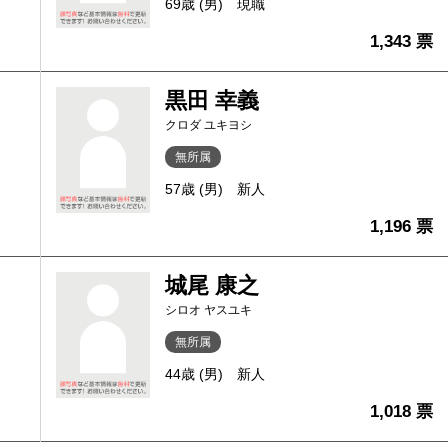
69歳 (男)
現職
1,343 票
黒田 幸義
クロダ ユキヨシ
無所属
57歳 (男)
新人
1,196 票
城尾 康之
シロオ ヤスユキ
無所属
44歳 (男)
新人
1,018 票