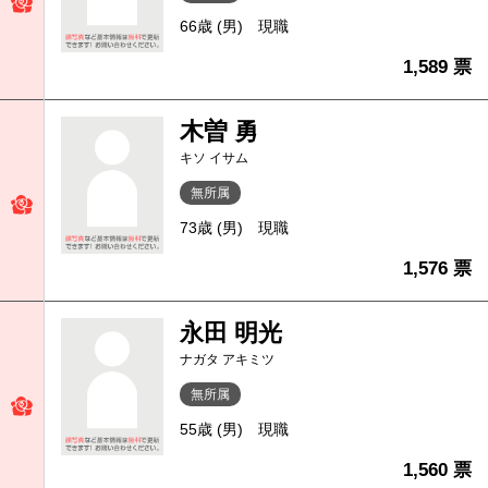
66歳 (男)
現職
1,589 票
木曽 勇
キソ イサム
無所属
73歳 (男)
現職
1,576 票
永田 明光
ナガタ アキミツ
無所属
55歳 (男)
現職
1,560 票