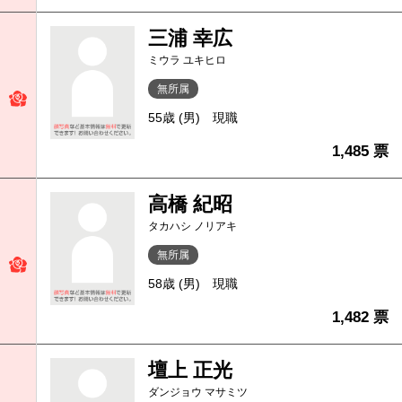
三浦 幸広
ミウラ ユキヒロ
無所属
55歳 (男)
現職
1,485 票
高橋 紀昭
タカハシ ノリアキ
無所属
58歳 (男)
現職
1,482 票
壇上 正光
ダンジョウ マサミツ