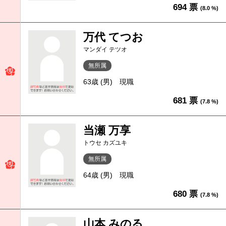
694 票
(8.0 %)
万代 てつお
マンダイ テツオ
無所属
63歳 (男)
現職
681 票
(7.8 %)
当瀬 万享
トウセ カズユキ
無所属
64歳 (男)
現職
680 票
(7.8 %)
山本 みのる