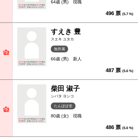
64歳 (男)
現職
496 票
(5.7 %)
すえき 豊
スエキ ユタカ
無所属
66歳 (男)
新人
487 票
(5.6 %)
柴田 淑子
シバタ ヨシコ
たんぽぽ党
80歳 (女)
現職
486 票
(5.6 %)