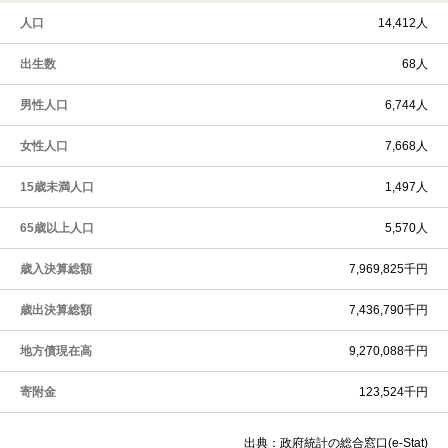
人口
14,412人
出生数
68人
男性人口
6,744人
女性人口
7,668人
15歳未満人口
1,497人
65歳以上人口
5,570人
歳入決算総額
7,969,825千円
歳出決算総額
7,436,790千円
地方債現在高
9,270,088千円
寄附金
123,524千円
出典：
政府統計の総合窓口(e-Stat)