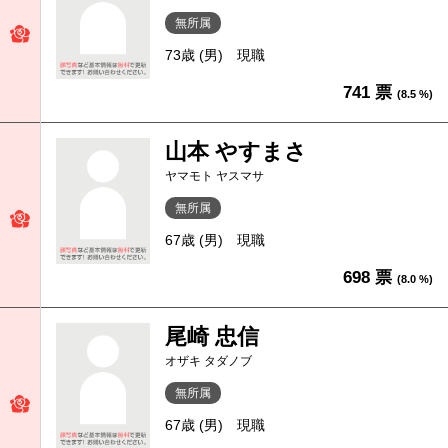
無所属
73歳 (男)
現職
741 票
(8.5 %)
山本 やすまさ
ヤマモト ヤスマサ
無所属
67歳 (男)
現職
698 票
(8.0 %)
尾崎 忠信
オザキ タダノブ
無所属
67歳 (男)
現職