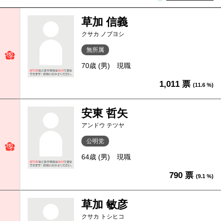
草加 信義
クサカ ノブヨシ
無所属
70歳 (男)
現職
1,011 票
(11.6 %)
安東 哲矢
アンドウ テツヤ
公明党
64歳 (男)
現職
790 票
(9.1 %)
草加 敏彦
クサカ トシヒコ