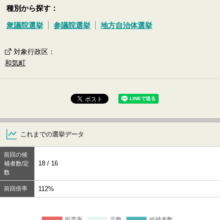
種別から探す：
衆議院選挙
参議院選挙
地方自治体選挙
対象行政区
：
和気町
これまでの選挙データ
前回の候
18 / 16
補者数/定
数
前回倍率
112%