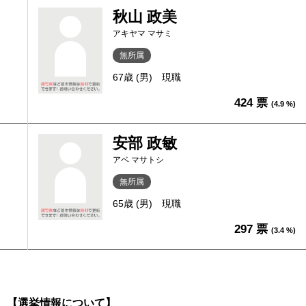
秋山 政美
アキヤマ マサミ
無所属
67歳 (男)
現職
424 票
(4.9 %)
安部 政敏
アベ マサトシ
無所属
65歳 (男)
現職
297 票
(3.4 %)
【選挙情報について】