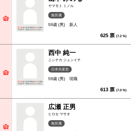
ヤマモト ミノル
無所属
59歳 (男)
新人
625 票
(7.2 %)
西中 純一
ニシナカ ジュンイチ
日本共産党
59歳 (男)
現職
613 票
(7.0 %)
広瀬 正男
ヒロセ マサオ
無所属