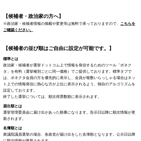
【候補者・政治家の方へ】
※政治家・候補者情報の掲載や変更等は無料で承っておりますので、
こちらを
ご確認ください。
【候補者の並び順はご自由に設定が可能です。】
標準とは
政治家・候補者が選挙ドットコム上で情報を発信するためのツール「ボネク
タ」を有料（選挙種別ごとに同一価格）でご提供しております。標準タブで
は、ボネクタ会員の方を優先的に表示し、会員が複数いらっしゃる場合はネッ
ト上での情報発信に熱心な方が上位に表示されるよう、独自のアルゴリズムを
設定しております。
終了した選挙については、順次得票数順に表示されます。
届出順とは
選挙管理委員会に届け出があった順番になります。告示日以降に順次情報が更
新されます。
名簿順とは
衆議院議員選挙の場合、各政党が届け出をした名簿順となります。公示日以降
に順次情報が更新されます。