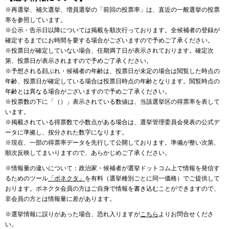
※再選挙、補欠選挙、増員選挙の「前回の投票率」は、直近の一般選挙の投票
率を参照しています。
※公示・告示日以降については掲載を順次行っております。全候補者の登録が
確定するまでにお時間を要する場合がございますので予めご了承ください。
※投票日が確定していない場合、任期満了日が表示されております。確定次
第、投票日が表示されますので予めご了承ください。
※予想される顔ぶれ・候補者の年齢は、投票日が未定の場合は閲覧した時点の
年齢、投票日が確定している場合は投票日時点の年齢となります。閲覧時点の
年齢とは異なる場合がございますので予めご了承ください。
※投票数の下に「（）」表示されている数値は、当該選挙区の得票率を表して
います。
※掲載されている得票数で小数点がある場合は、選挙管理委員会発表の公式デ
ータに準拠し、按分された数字になります。
※現在、一部の得票率データを先行して公開しております。準備が整い次第、
順次反映してまいりますので、あらかじめご了承ください。
※情報量の違いについて：政治家・候補者が選挙ドットコム上で情報を発信す
るためのツール
「ボネクタ」
を有料（選挙種別ごとに同一価格）でご提供して
おります。ボネクタ会員の方はご自身で情報を書き込むことができますので、
非会員の方とは情報量に差があります。
※選挙情報に誤りがあった場合、恐れ入りますが
こちら
よりお問合せくださ
い。