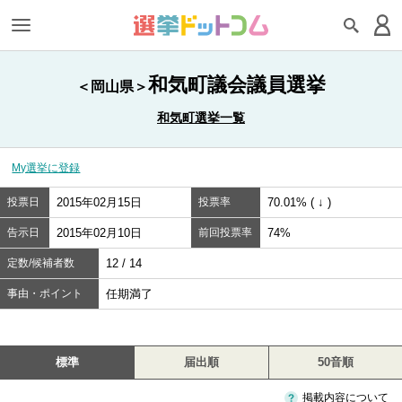
和気町議会議員選挙
＜岡山県＞
和気町選挙一覧
My選挙に登録
投票日
2015年02月15日
投票率
70.01% ( ↓ )
告示日
2015年02月10日
前回投票率
74%
定数/候補者数
12 / 14
事由・ポイント
任期満了
標準
届出順
50音順
掲載内容について