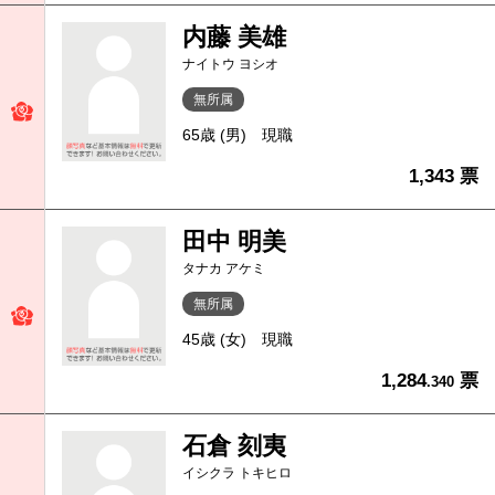
内藤 美雄
ナイトウ ヨシオ
無所属
65歳 (男)
現職
1,343 票
田中 明美
タナカ アケミ
無所属
45歳 (女)
現職
1,284
票
.340
石倉 刻夷
イシクラ トキヒロ