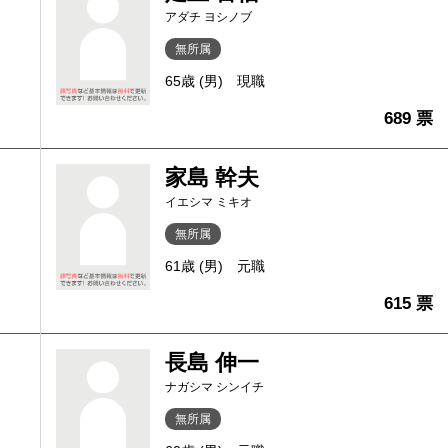
アダチ ヨシノブ
無所属
65歳 (男)
現職
689 票
家島 幹夫
イエシマ ミキオ
無所属
61歳 (男)
元職
615 票
長島 伸一
ナガシマ シンイチ
無所属