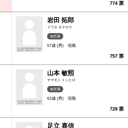
774 票
岩田 拓郎
イワタ タクロウ
無所属
57歳 (男)
現職
757 票
山本 敏熙
ヤマモト トシヒロ
無所属
62歳 (男)
現職
729 票
足立 喜信