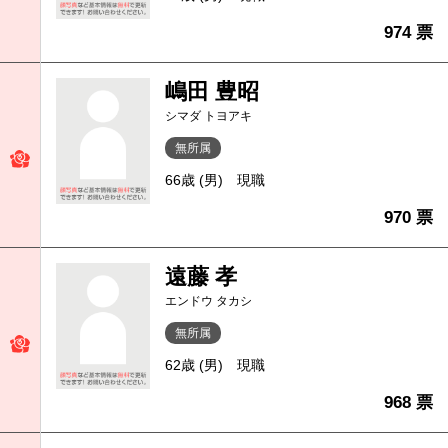
974 票
嶋田 豊昭
シマダ トヨアキ
無所属
66歳 (男)
現職
970 票
遠藤 孝
エンドウ タカシ
無所属
62歳 (男)
現職
968 票