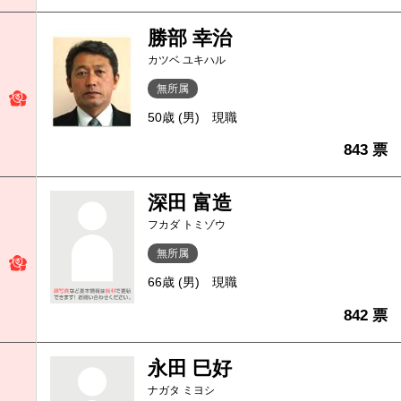
勝部 幸治
カツベ ユキハル
無所属
50歳 (男)
現職
843 票
深田 富造
フカダ トミゾウ
無所属
66歳 (男)
現職
842 票
永田 巳好
ナガタ ミヨシ