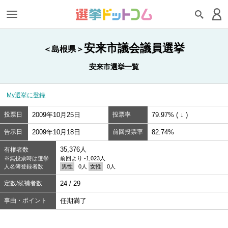
安来市議会議員選挙
＜島根県＞
安来市選挙一覧
My選挙に登録
投票日
2009年10月25日
投票率
79.97% ( ↓ )
告示日
2009年10月18日
前回投票率
82.74%
35,376人
有権者数
※無投票時は選挙
前回より -1,023人
人名簿登録者数
男性
0人
女性
0人
定数/候補者数
24 / 29
事由・ポイント
任期満了