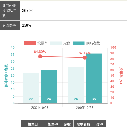
前回の候
36 / 26
補者数/定
数
前回倍率
138%
投票日
投票率
定数
候補者数
倍率