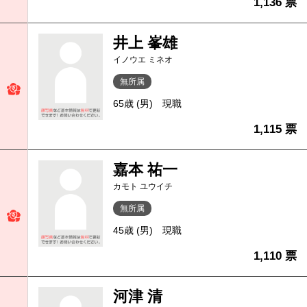
1,136 票
井上 峯雄
イノウエ ミネオ
無所属
65歳 (男)
現職
1,115 票
嘉本 祐一
カモト ユウイチ
無所属
45歳 (男)
現職
1,110 票
河津 清