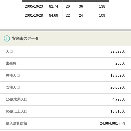
2005/10/23
82.74
26
36
138
2001/10/28
84.69
22
24
109
安来市のデータ
人口
39,528人
出生数
256人
男性人口
18,859人
女性人口
20,669人
15歳未満人口
4,798人
65歳以上人口
13,816人
歳入決算総額
24,984,981千円