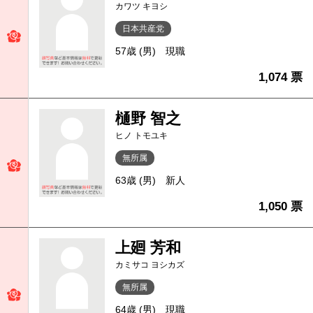
カワツ キヨシ
日本共産党
57歳 (男)
現職
1,074 票
樋野 智之
ヒノ トモユキ
無所属
63歳 (男)
新人
1,050 票
上廻 芳和
カミサコ ヨシカズ
無所属
64歳 (男)
現職