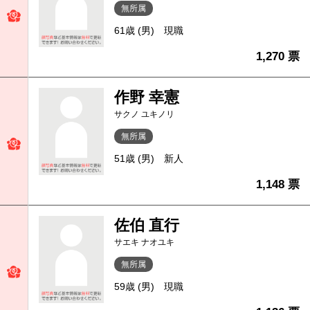
無所属
61歳 (男)
現職
1,270 票
作野 幸憲
サクノ ユキノリ
無所属
51歳 (男)
新人
1,148 票
佐伯 直行
サエキ ナオユキ
無所属
59歳 (男)
現職