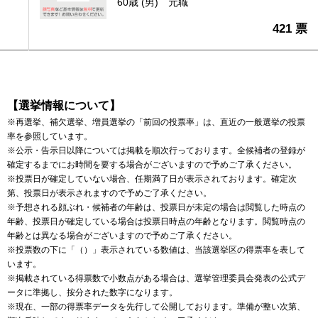
60歳 (男)
元職
421 票
【選挙情報について】
※再選挙、補欠選挙、増員選挙の「前回の投票率」は、直近の一般選挙の投票
率を参照しています。
※公示・告示日以降については掲載を順次行っております。全候補者の登録が
確定するまでにお時間を要する場合がございますので予めご了承ください。
※投票日が確定していない場合、任期満了日が表示されております。確定次
第、投票日が表示されますので予めご了承ください。
※予想される顔ぶれ・候補者の年齢は、投票日が未定の場合は閲覧した時点の
年齢、投票日が確定している場合は投票日時点の年齢となります。閲覧時点の
年齢とは異なる場合がございますので予めご了承ください。
※投票数の下に「（）」表示されている数値は、当該選挙区の得票率を表して
います。
※掲載されている得票数で小数点がある場合は、選挙管理委員会発表の公式デ
ータに準拠し、按分された数字になります。
※現在、一部の得票率データを先行して公開しております。準備が整い次第、