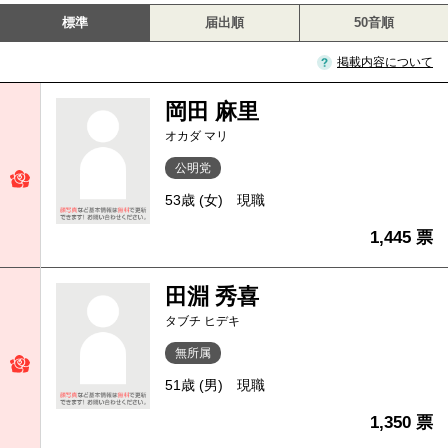
標準
届出順
50音順
掲載内容について
岡田 麻里
オカダ マリ
公明党
53歳 (女)
現職
1,445 票
田淵 秀喜
タブチ ヒデキ
無所属
51歳 (男)
現職
1,350 票