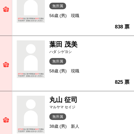
無所属
56歳 (男)
現職
838 票
葉田 茂美
ハダ シゲヨシ
無所属
58歳 (男)
現職
825 票
丸山 征司
マルヤマ セイジ
無所属
38歳 (男)
新人