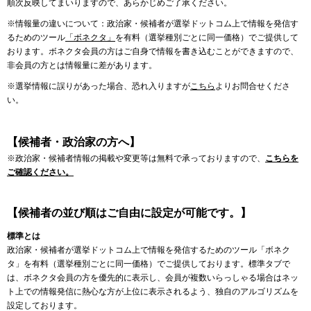
順次反映してまいりますので、あらかじめご了承ください。
※情報量の違いについて：政治家・候補者が選挙ドットコム上で情報を発信す
るためのツール
「ボネクタ」
を有料（選挙種別ごとに同一価格）でご提供して
おります。ボネクタ会員の方はご自身で情報を書き込むことができますので、
非会員の方とは情報量に差があります。
※選挙情報に誤りがあった場合、恐れ入りますが
こちら
よりお問合せくださ
い。
【候補者・政治家の方へ】
※政治家・候補者情報の掲載や変更等は無料で承っておりますので、
こちらを
ご確認ください。
【候補者の並び順はご自由に設定が可能です。】
標準とは
政治家・候補者が選挙ドットコム上で情報を発信するためのツール「ボネク
タ」を有料（選挙種別ごとに同一価格）でご提供しております。標準タブで
は、ボネクタ会員の方を優先的に表示し、会員が複数いらっしゃる場合はネッ
ト上での情報発信に熱心な方が上位に表示されるよう、独自のアルゴリズムを
設定しております。