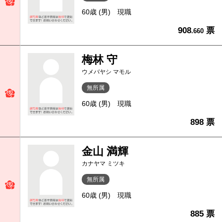
60歳 (男)
現職
908
票
.660
梅林 守
ウメバヤシ マモル
無所属
60歳 (男)
現職
898 票
金山 満輝
カナヤマ ミツキ
無所属
60歳 (男)
現職
885 票