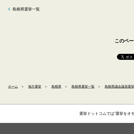
島根県選挙一覧
このペー
ホーム
＞
地方選挙
＞
島根県
＞
島根県選挙一覧
＞
島根県議会議員選挙（
選挙ドットコムでは”選挙をオ