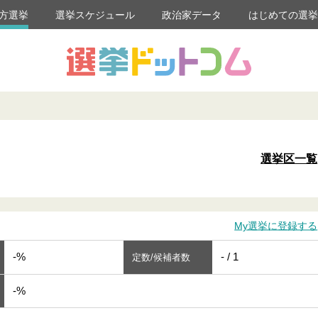
方選挙
選挙スケジュール
政治家データ
はじめての選
選挙区一覧
My選挙に登録する
-%
- / 1
定数/候補者数
-%