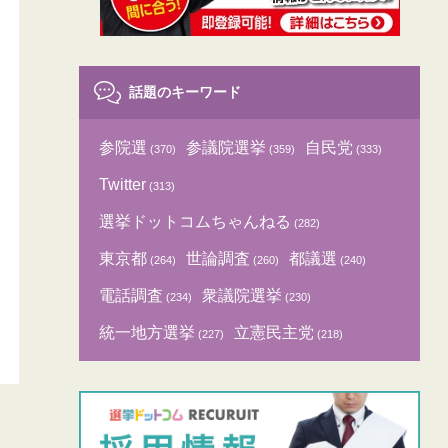
話題のキーワード
参院選
参議院選挙
自民党
(370)
(359)
(333)
Twitter
(313)
選挙ドットコムちゃんねる
(282)
東京都
世論調査
都議選
(264)
(260)
(240)
電話調査
衆議院選挙
(234)
(230)
統一地方選挙
立憲民主党
(227)
(218)