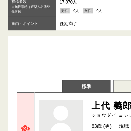
有権者数
17,870人
※無投票時は選挙人名簿登
男性
0人
女性
0人
録者数
任期満了
事由・ポイント
標準
上代 義
ジョウダイ ヨシ
63歳 (男)
現職