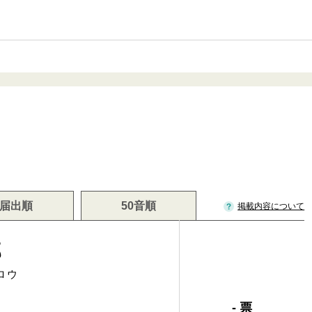
届出順
50音順
掲載内容について
郎
ロウ
- 票