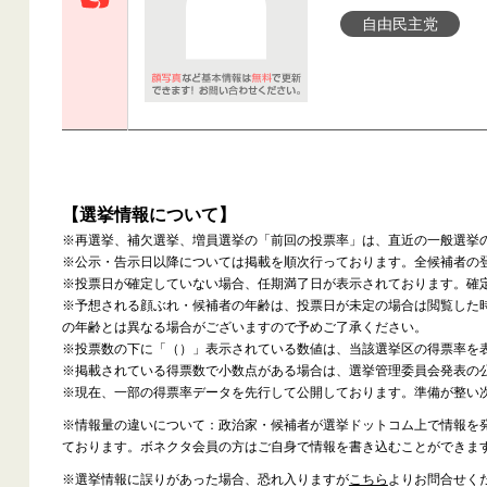
自由民主党
【選挙情報について】
※再選挙、補欠選挙、増員選挙の「前回の投票率」は、直近の一般選挙
※公示・告示日以降については掲載を順次行っております。全候補者の
※投票日が確定していない場合、任期満了日が表示されております。確
※予想される顔ぶれ・候補者の年齢は、投票日が未定の場合は閲覧した
の年齢とは異なる場合がございますので予めご了承ください。
※投票数の下に「（）」表示されている数値は、当該選挙区の得票率を
※掲載されている得票数で小数点がある場合は、選挙管理委員会発表の
※現在、一部の得票率データを先行して公開しております。準備が整い
※情報量の違いについて：政治家・候補者が選挙ドットコム上で情報を
ております。ボネクタ会員の方はご自身で情報を書き込むことができま
※選挙情報に誤りがあった場合、恐れ入りますが
こちら
よりお問合せく