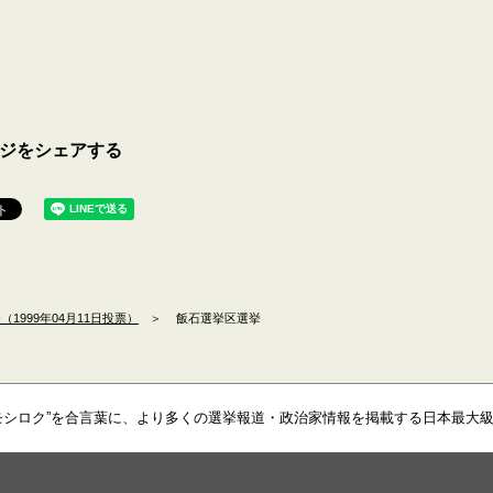
ジをシェアする
1999年04月11日投票）
＞
飯石選挙区選挙
モシロク”を合言葉に、より多くの選挙報道・政治家情報を掲載する日本最大