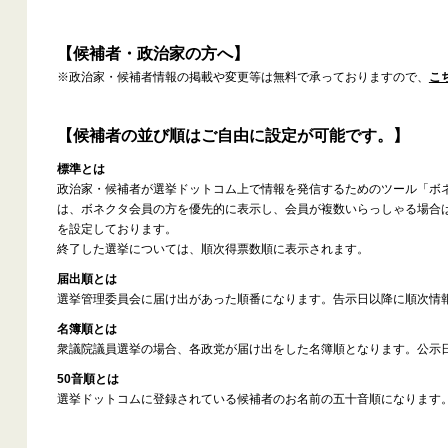
【候補者・政治家の方へ】
※政治家・候補者情報の掲載や変更等は無料で承っておりますので、
こ
【候補者の並び順はご自由に設定が可能です。】
標準とは
政治家・候補者が選挙ドットコム上で情報を発信するためのツール「ボ
は、ボネクタ会員の方を優先的に表示し、会員が複数いらっしゃる場合
を設定しております。
終了した選挙については、順次得票数順に表示されます。
届出順とは
選挙管理委員会に届け出があった順番になります。告示日以降に順次情
名簿順とは
衆議院議員選挙の場合、各政党が届け出をした名簿順となります。公示
50音順とは
選挙ドットコムに登録されている候補者のお名前の五十音順になります