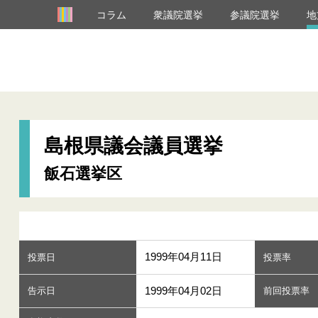
コラム
衆議院選挙
参議院選挙
地
島根県議会議員選挙
飯石選挙区
1999年04月11日
投票日
投票率
1999年04月02日
告示日
前回投票率