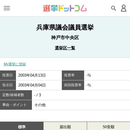
兵庫県議会議員選挙
神戸市中央区
選挙区一覧
My選挙に登録
投票日
2003年04月13日
投票率
-%
告示日
2003年04月04日
前回投票率
-%
定数/候補者数
- / 3
事由・ポイント
その他
標準
届出順
50音順