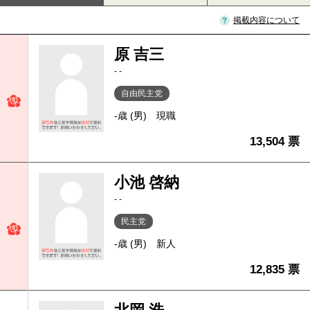
掲載内容について
原 吉三
- -
自由民主党
-歳 (男)
現職
13,504 票
小池 啓納
- -
民主党
-歳 (男)
新人
12,835 票