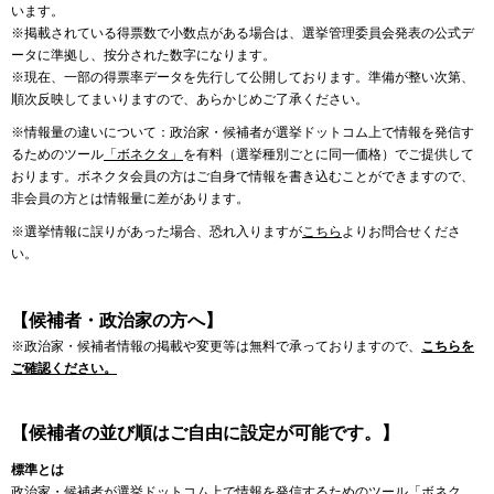
います。
※掲載されている得票数で小数点がある場合は、選挙管理委員会発表の公式デ
ータに準拠し、按分された数字になります。
※現在、一部の得票率データを先行して公開しております。準備が整い次第、
順次反映してまいりますので、あらかじめご了承ください。
※情報量の違いについて：政治家・候補者が選挙ドットコム上で情報を発信す
るためのツール
「ボネクタ」
を有料（選挙種別ごとに同一価格）でご提供して
おります。ボネクタ会員の方はご自身で情報を書き込むことができますので、
非会員の方とは情報量に差があります。
※選挙情報に誤りがあった場合、恐れ入りますが
こちら
よりお問合せくださ
い。
【候補者・政治家の方へ】
※政治家・候補者情報の掲載や変更等は無料で承っておりますので、
こちらを
ご確認ください。
【候補者の並び順はご自由に設定が可能です。】
標準とは
政治家・候補者が選挙ドットコム上で情報を発信するためのツール「ボネク