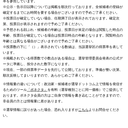
率を参照しています。
※公示・告示日以降については掲載を順次行っております。全候補者の登録が
確定するまでにお時間を要する場合がございますので予めご了承ください。
※投票日が確定していない場合、任期満了日が表示されております。確定次
第、投票日が表示されますので予めご了承ください。
※予想される顔ぶれ・候補者の年齢は、投票日が未定の場合は閲覧した時点の
年齢、投票日が確定している場合は投票日時点の年齢となります。閲覧時点の
年齢とは異なる場合がございますので予めご了承ください。
※投票数の下に「（）」表示されている数値は、当該選挙区の得票率を表して
います。
※掲載されている得票数で小数点がある場合は、選挙管理委員会発表の公式デ
ータに準拠し、按分された数字になります。
※現在、一部の得票率データを先行して公開しております。準備が整い次第、
順次反映してまいりますので、あらかじめご了承ください。
※情報量の違いについて：政治家・候補者が選挙ドットコム上で情報を発信す
るためのツール
「ボネクタ」
を有料（選挙種別ごとに同一価格）でご提供して
おります。ボネクタ会員の方はご自身で情報を書き込むことができますので、
非会員の方とは情報量に差があります。
※選挙情報に誤りがあった場合、恐れ入りますが
こちら
よりお問合せくださ
い。