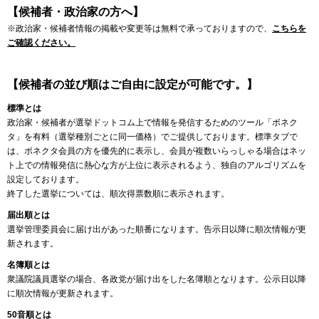
【候補者・政治家の方へ】
※政治家・候補者情報の掲載や変更等は無料で承っておりますので、
こちらを
ご確認ください。
【候補者の並び順はご自由に設定が可能です。】
標準とは
政治家・候補者が選挙ドットコム上で情報を発信するためのツール「ボネク
タ」を有料（選挙種別ごとに同一価格）でご提供しております。標準タブで
は、ボネクタ会員の方を優先的に表示し、会員が複数いらっしゃる場合はネッ
ト上での情報発信に熱心な方が上位に表示されるよう、独自のアルゴリズムを
設定しております。
終了した選挙については、順次得票数順に表示されます。
届出順とは
選挙管理委員会に届け出があった順番になります。告示日以降に順次情報が更
新されます。
名簿順とは
衆議院議員選挙の場合、各政党が届け出をした名簿順となります。公示日以降
に順次情報が更新されます。
50音順とは