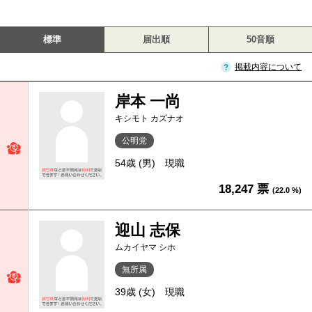
標準
届出順
50音順
掲載内容について
岸本 一尚
キシモト カズナオ
公明党
54歳 (男)
現職
18,247 票
(22.0 %)
迎山 志保
ムカイヤマ シホ
無所属
39歳 (女)
現職