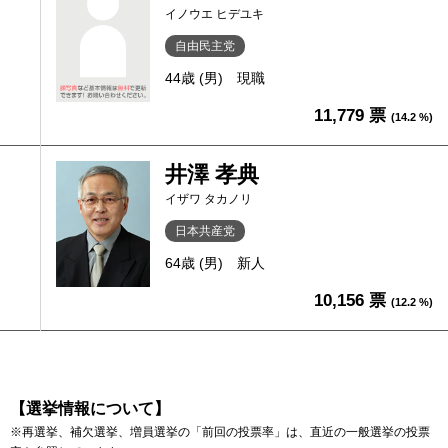
イノウエ ヒデユキ
自由民主党
44歳 (男)
現職
11,779 票
(14.2 %)
井澤 孝典
イザワ タカノリ
日本共産党
64歳 (男)
新人
10,156 票
(12.2 %)
【選挙情報について】
※再選挙、補欠選挙、増員選挙の「前回の投票率」は、直近の一般選挙の投票