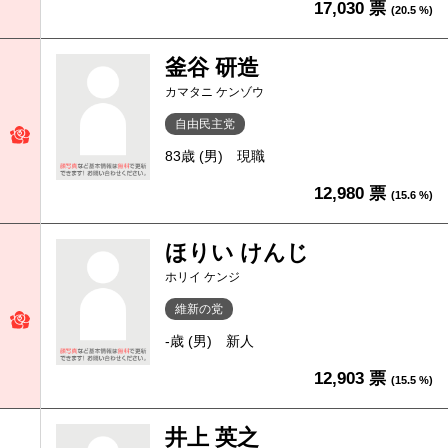
17,030 票
(20.5 %)
釜谷 研造
カマタニ ケンゾウ
自由民主党
83歳 (男)
現職
12,980 票
(15.6 %)
ほりい けんじ
ホリイ ケンジ
維新の党
-歳 (男)
新人
12,903 票
(15.5 %)
井上 英之