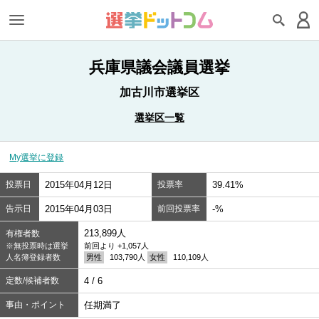
兵庫県議会議員選挙
加古川市選挙区
選挙区一覧
My選挙に登録
投票日
2015年04月12日
投票率
39.41%
告示日
2015年04月03日
前回投票率
-%
213,899人
有権者数
※無投票時は選挙
前回より +1,057人
人名簿登録者数
男性
103,790人
女性
110,109人
定数/候補者数
4 / 6
事由・ポイント
任期満了