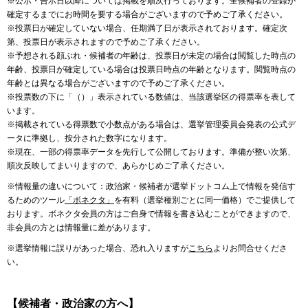
※公示・告示日以降については掲載を順次行っております。全候補者の登録が
確定するまでにお時間を要する場合がございますので予めご了承ください。
※投票日が確定していない場合、任期満了日が表示されております。確定次
第、投票日が表示されますので予めご了承ください。
※予想される顔ぶれ・候補者の年齢は、投票日が未定の場合は閲覧した時点の
年齢、投票日が確定している場合は投票日時点の年齢となります。閲覧時点の
年齢とは異なる場合がございますので予めご了承ください。
※投票数の下に「（）」表示されている数値は、当該選挙区の得票率を表して
います。
※掲載されている得票数で小数点がある場合は、選挙管理委員会発表の公式デ
ータに準拠し、按分された数字になります。
※現在、一部の得票率データを先行して公開しております。準備が整い次第、
順次反映してまいりますので、あらかじめご了承ください。
※情報量の違いについて：政治家・候補者が選挙ドットコム上で情報を発信す
るためのツール
「ボネクタ」
を有料（選挙種別ごとに同一価格）でご提供して
おります。ボネクタ会員の方はご自身で情報を書き込むことができますので、
非会員の方とは情報量に差があります。
※選挙情報に誤りがあった場合、恐れ入りますが
こちら
よりお問合せくださ
い。
【候補者・政治家の方へ】