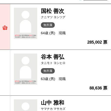
国松 善次
クニマツ ヨシツグ
無所属
64歳 (男)
現職
285,002 票
谷本 善弘
タニモト ヨシヒロ
無所属
63歳 (男)
現職
88,636 票
山中 雅和
ヤマナカ マサカズ