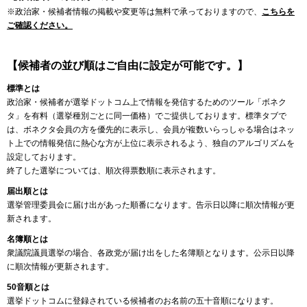
※政治家・候補者情報の掲載や変更等は無料で承っておりますので、
こちらを
ご確認ください。
【候補者の並び順はご自由に設定が可能です。】
標準とは
政治家・候補者が選挙ドットコム上で情報を発信するためのツール「ボネク
タ」を有料（選挙種別ごとに同一価格）でご提供しております。標準タブで
は、ボネクタ会員の方を優先的に表示し、会員が複数いらっしゃる場合はネッ
ト上での情報発信に熱心な方が上位に表示されるよう、独自のアルゴリズムを
設定しております。
終了した選挙については、順次得票数順に表示されます。
届出順とは
選挙管理委員会に届け出があった順番になります。告示日以降に順次情報が更
新されます。
名簿順とは
衆議院議員選挙の場合、各政党が届け出をした名簿順となります。公示日以降
に順次情報が更新されます。
50音順とは
選挙ドットコムに登録されている候補者のお名前の五十音順になります。