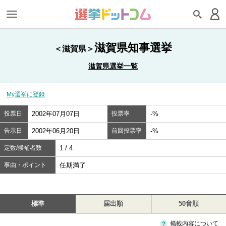
滋賀県知事選挙
＜滋賀県＞
滋賀県選挙一覧
My選挙に登録
投票日
2002年07月07日
投票率
-%
告示日
2002年06月20日
前回投票率
-%
定数/候補者数
1 / 4
事由・ポイント
任期満了
標準
届出順
50音順
掲載内容について