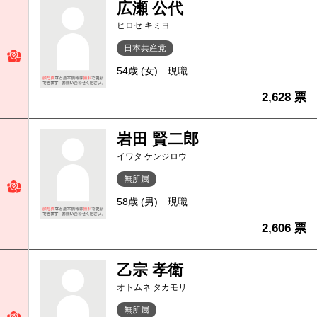
広瀬 公代
ヒロセ キミヨ
日本共産党
54歳 (女)
現職
2,628 票
岩田 賢二郎
イワタ ケンジロウ
無所属
58歳 (男)
現職
2,606 票
乙宗 孝衛
オトムネ タカモリ
無所属