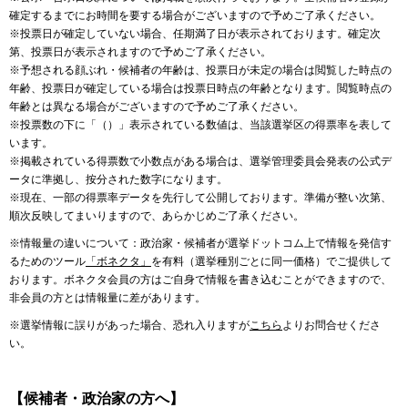
確定するまでにお時間を要する場合がございますので予めご了承ください。
※投票日が確定していない場合、任期満了日が表示されております。確定次
第、投票日が表示されますので予めご了承ください。
※予想される顔ぶれ・候補者の年齢は、投票日が未定の場合は閲覧した時点の
年齢、投票日が確定している場合は投票日時点の年齢となります。閲覧時点の
年齢とは異なる場合がございますので予めご了承ください。
※投票数の下に「（）」表示されている数値は、当該選挙区の得票率を表して
います。
※掲載されている得票数で小数点がある場合は、選挙管理委員会発表の公式デ
ータに準拠し、按分された数字になります。
※現在、一部の得票率データを先行して公開しております。準備が整い次第、
順次反映してまいりますので、あらかじめご了承ください。
※情報量の違いについて：政治家・候補者が選挙ドットコム上で情報を発信す
るためのツール
「ボネクタ」
を有料（選挙種別ごとに同一価格）でご提供して
おります。ボネクタ会員の方はご自身で情報を書き込むことができますので、
非会員の方とは情報量に差があります。
※選挙情報に誤りがあった場合、恐れ入りますが
こちら
よりお問合せくださ
い。
【候補者・政治家の方へ】