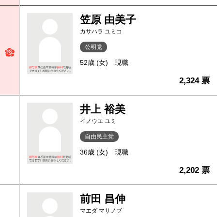
笠原 由美子
カサハラ ユミコ
公明党
52歳 (女)
現職
2,324 票
井上 裕美
イノウエ ユミ
自由民主党
36歳 (女)
現職
2,202 票
前田 昌伸
マエダ マサノブ