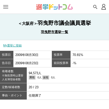
羽曳野市議会議員選挙
＜大阪府＞
羽曳野市選挙一覧
My選挙に登録
投票日
2009年08月30日
投票率
70.81%
告示日
2009年08月23日
前回投票率
-%
有権者数
94,573人
※無投票時は選挙
男性
0人
女性
0人
人名簿登録者数
定数/候補者数
20 / 23
事由・ポイント
任期満了