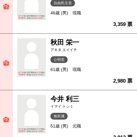
自由民主党
46歳 (男)
現職
3,359 票
秋田 栄一
アキタ エイイチ
公明党
61歳 (男)
現職
2,980 票
今井 利三
イマイ トシミ
無所属
51歳 (男)
元職