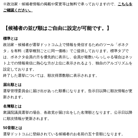
※政治家・候補者情報の掲載や変更等は無料で承っておりますので、
こちらを
ご確認ください。
【候補者の並び順はご自由に設定が可能です。】
標準とは
政治家・候補者が選挙ドットコム上で情報を発信するためのツール「ボネク
タ」を有料（選挙種別ごとに同一価格）でご提供しております。標準タブで
は、ボネクタ会員の方を優先的に表示し、会員が複数いらっしゃる場合はネッ
ト上での情報発信に熱心な方が上位に表示されるよう、独自のアルゴリズムを
設定しております。
終了した選挙については、順次得票数順に表示されます。
届出順とは
選挙管理委員会に届け出があった順番になります。告示日以降に順次情報が更
新されます。
名簿順とは
衆議院議員選挙の場合、各政党が届け出をした名簿順となります。公示日以降
に順次情報が更新されます。
50音順とは
選挙ドットコムに登録されている候補者のお名前の五十音順になります。