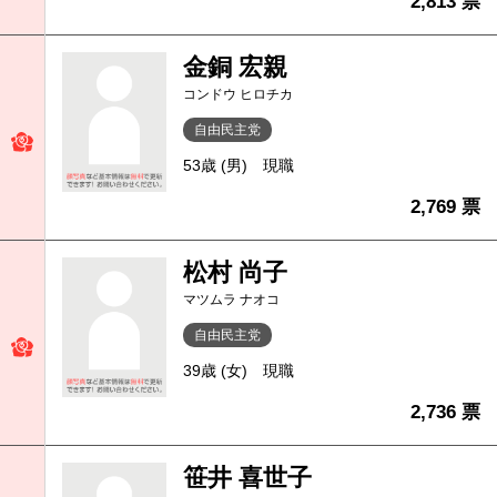
2,813 票
金銅 宏親
コンドウ ヒロチカ
自由民主党
53歳 (男)
現職
2,769 票
松村 尚子
マツムラ ナオコ
自由民主党
39歳 (女)
現職
2,736 票
笹井 喜世子