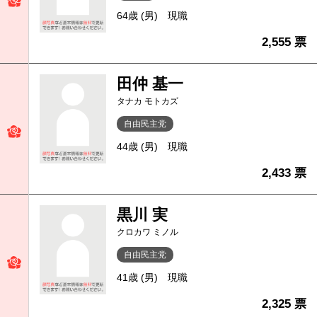
64歳 (男)
現職
2,555 票
田仲 基一
タナカ モトカズ
自由民主党
44歳 (男)
現職
2,433 票
黒川 実
クロカワ ミノル
自由民主党
41歳 (男)
現職
2,325 票