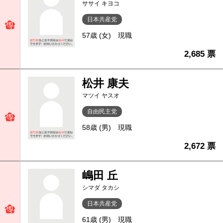
ササイ キヨコ
日本共産党
57歳 (女)
現職
2,685 票
松井 康夫
マツイ ヤスオ
自由民主党
58歳 (男)
現職
2,672 票
嶋田 丘
シマダ タカシ
日本共産党
61歳 (男)
現職