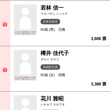
若林 信一
ワカバヤシ シンイチ
日本共産党
60歳 (男)
元職
3,606 票
樽井 佳代子
タルイ カヨコ
自由民主党
55歳 (女)
現職
3,388 票
花川 雅昭
ハナカワ マサアキ