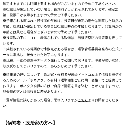
確定するまでにお時間を要する場合がございますので予めご了承ください。
※投票日が確定していない場合、任期満了日が表示されております。確定次
第、投票日が表示されますので予めご了承ください。
※予想される顔ぶれ・候補者の年齢は、投票日が未定の場合は閲覧した時点の
年齢、投票日が確定している場合は投票日時点の年齢となります。閲覧時点の
年齢とは異なる場合がございますので予めご了承ください。
※投票数の下に「（）」表示されている数値は、当該選挙区の得票率を表して
います。
※掲載されている得票数で小数点がある場合は、選挙管理委員会発表の公式デ
ータに準拠し、按分された数字になります。
※現在、一部の得票率データを先行して公開しております。準備が整い次第、
順次反映してまいりますので、あらかじめご了承ください。
※情報量の違いについて：政治家・候補者が選挙ドットコム上で情報を発信す
るためのツール
「ボネクタ」
を有料（選挙種別ごとに同一価格）でご提供して
おります。ボネクタ会員の方はご自身で情報を書き込むことができますので、
非会員の方とは情報量に差があります。
※選挙情報に誤りがあった場合、恐れ入りますが
こちら
よりお問合せくださ
い。
【候補者・政治家の方へ】