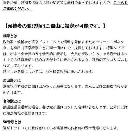
※政治家・候補者情報の掲載や変更等は無料で承っておりますので、
こちらを
ご確認ください。
【候補者の並び順はご自由に設定が可能です。】
標準とは
政治家・候補者が選挙ドットコム上で情報を発信するためのツール「ボネク
タ」を有料（選挙種別ごとに同一価格）でご提供しております。標準タブで
は、ボネクタ会員の方を優先的に表示し、会員が複数いらっしゃる場合はネッ
ト上での情報発信に熱心な方が上位に表示されるよう、独自のアルゴリズムを
設定しております。
終了した選挙については、順次得票数順に表示されます。
届出順とは
選挙管理委員会に届け出があった順番になります。告示日以降に順次情報が更
新されます。
名簿順とは
衆議院議員選挙の場合、各政党が届け出をした名簿順となります。公示日以降
に順次情報が更新されます。
50音順とは
選挙ドットコムに登録されている候補者のお名前の五十音順になります。