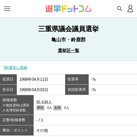
三重県議会議員選挙
亀山市・鈴鹿郡
選挙区一覧
My選挙に登録
投票日
1999年04月11日
投票率
-%
告示日
1999年04月02日
前回投票率
-%
有権者数
35,639人
※無投票時は選挙
男性
0人
女性
0人
人名簿登録者数
定数/候補者数
- / 1
事由・ポイント
その他