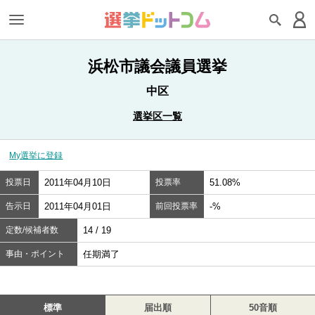
浜松市議会議員選挙
中区
選挙区一覧
My選挙に登録
投票日
2011年04月10日
投票率
51.08%
告示日
2011年04月01日
前回投票率
-%
定数/候補者数
14 / 19
事由・ポイント
任期満了
標準
届出順
50音順