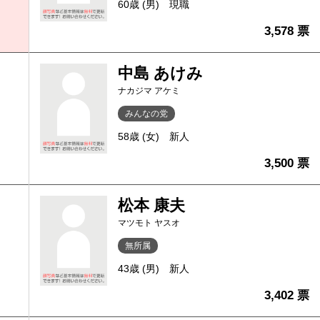
60歳 (男)
現職
3,578 票
中島 あけみ
ナカジマ アケミ
みんなの党
58歳 (女)
新人
3,500 票
松本 康夫
マツモト ヤスオ
無所属
43歳 (男)
新人
3,402 票