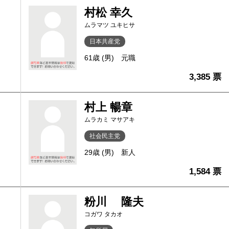
村松 幸久
ムラマツ ユキヒサ
日本共産党
61歳 (男)
元職
3,385 票
村上 暢章
ムラカミ マサアキ
社会民主党
29歳 (男)
新人
1,584 票
粉川 隆夫
コガワ タカオ