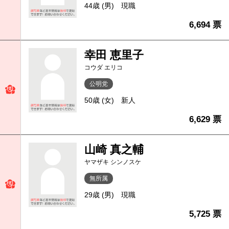
44歳 (男)
現職
6,694 票
幸田 恵里子
コウダ エリコ
公明党
50歳 (女)
新人
6,629 票
山崎 真之輔
ヤマザキ シンノスケ
無所属
29歳 (男)
現職
5,725 票