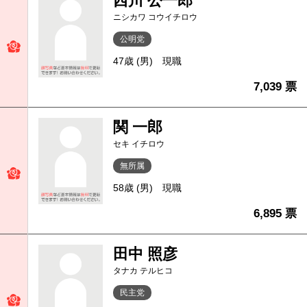
西川 公一郎
ニシカワ コウイチロウ
公明党
47歳 (男)
現職
7,039 票
関 一郎
セキ イチロウ
無所属
58歳 (男)
現職
6,895 票
田中 照彦
タナカ テルヒコ
民主党