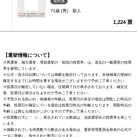
無所属
71歳 (男)
新人
1,224 票
【選挙情報について】
※再選挙、補欠選挙、増員選挙の「前回の投票率」は、直近の一般選挙の投票
率を参照しています。
※公示・告示日以降については掲載を順次行っております。全候補者の登録が
確定するまでにお時間を要する場合がございますので予めご了承ください。
※投票日が確定していない場合、任期満了日が表示されております。確定次
第、投票日が表示されますので予めご了承ください。
※予想される顔ぶれ・候補者の年齢は、投票日が未定の場合は閲覧した時点の
年齢、投票日が確定している場合は投票日時点の年齢となります。閲覧時点の
年齢とは異なる場合がございますので予めご了承ください。
※投票数の下に「（）」表示されている数値は、当該選挙区の得票率を表して
います。
※掲載されている得票数で小数点がある場合は、選挙管理委員会発表の公式デ
ータに準拠し、按分された数字になります。