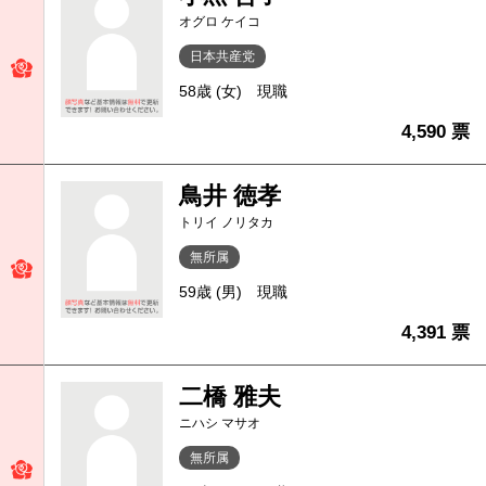
オグロ ケイコ
日本共産党
58歳 (女)
現職
4,590 票
鳥井 徳孝
トリイ ノリタカ
無所属
59歳 (男)
現職
4,391 票
二橋 雅夫
ニハシ マサオ
無所属