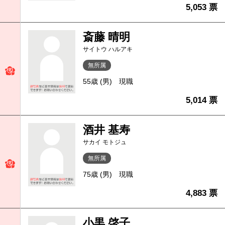
5,053 票
斎藤 晴明
サイトウ ハルアキ
無所属
55歳 (男)
現職
5,014 票
酒井 基寿
サカイ モトジュ
無所属
75歳 (男)
現職
4,883 票
小黒 啓子