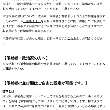
※現在、一部の得票率データを先行して公開しております。準備が整い次第、
順次反映してまいりますので、あらかじめご了承ください。
※情報量の違いについて：政治家・候補者が選挙ドットコム上で情報を発信す
るためのツール
「ボネクタ」
を有料（選挙種別ごとに同一価格）でご提供して
おります。ボネクタ会員の方はご自身で情報を書き込むことができますので、
非会員の方とは情報量に差があります。
※選挙情報に誤りがあった場合、恐れ入りますが
こちら
よりお問合せくださ
い。
【候補者・政治家の方へ】
※政治家・候補者情報の掲載や変更等は無料で承っておりますので、
こちらを
ご確認ください。
【候補者の並び順はご自由に設定が可能です。】
標準とは
政治家・候補者が選挙ドットコム上で情報を発信するためのツール「ボネク
タ」を有料（選挙種別ごとに同一価格）でご提供しております。標準タブで
は、ボネクタ会員の方を優先的に表示し、会員が複数いらっしゃる場合はネッ