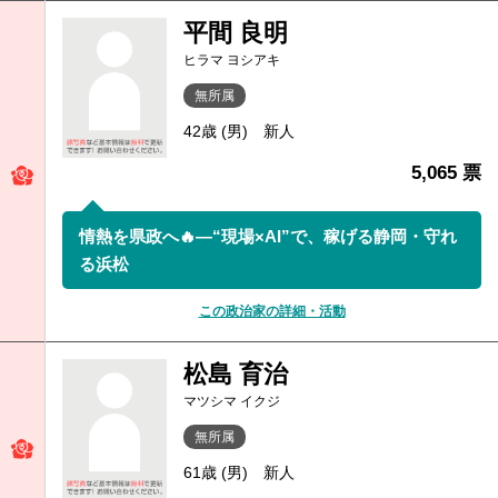
平間 良明
ヒラマ ヨシアキ
無所属
42歳 (男)
新人
5,065 票
情熱を県政へ🔥—“現場×AI”で、稼げる静岡・守れ
る浜松
この政治家の詳細・活動
松島 育治
マツシマ イクジ
無所属
61歳 (男)
新人