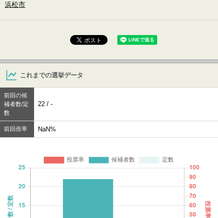
浜松市
これまでの選挙データ
前回の候
22 / -
補者数/定
数
前回倍率
NaN%