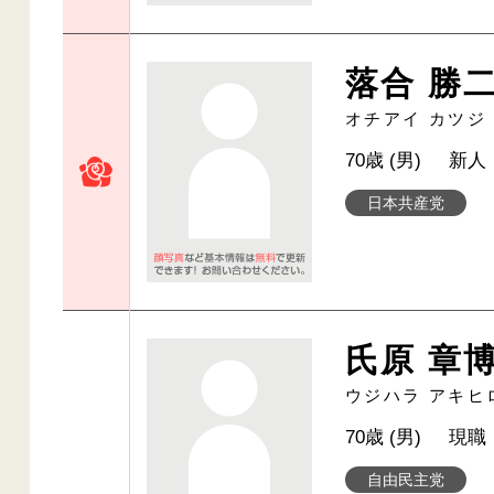
落合 勝
オチアイ カツジ
70歳 (男)
新人
日本共産党
氏原 章
ウジハラ アキヒ
70歳 (男)
現職
自由民主党