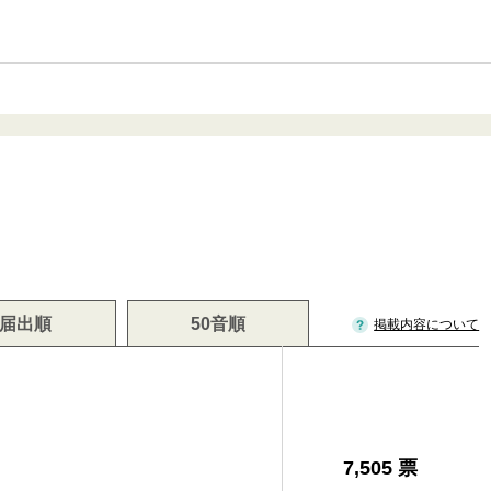
届出順
50音順
掲載内容について
男
7,505 票