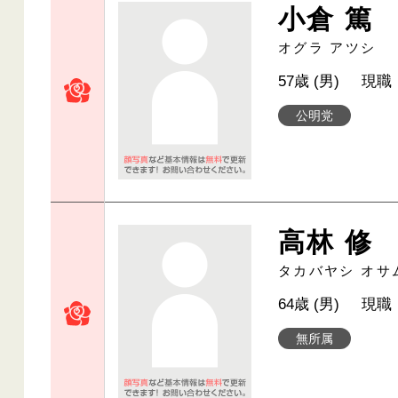
小倉 篤
オグラ アツシ
57歳 (男)
現職
公明党
高林 修
タカバヤシ オサ
64歳 (男)
現職
無所属