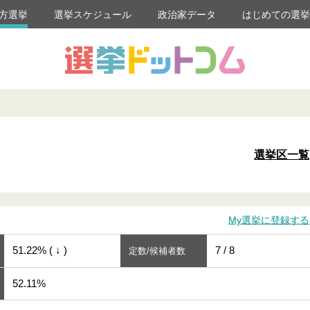
方選挙
選挙スケジュール
政治家データ
はじめての選
選挙区一覧
My選挙に登録する
51.22% ( ↓ )
7 / 8
定数/候補者数
52.11%