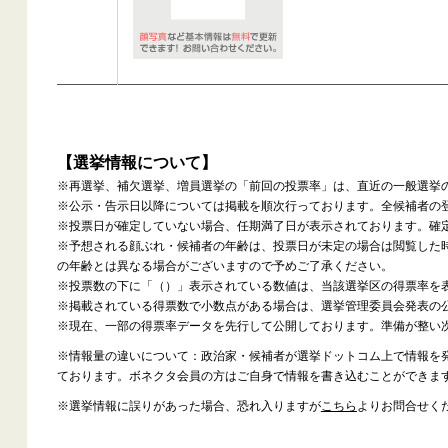
【選挙情報について】
※再選挙、補欠選挙、増員選挙の「前回の投票率」は、直近の一般選挙
※公示・告示日以降については掲載を順次行っております。全候補者の
※投票日が確定していない場合、任期満了日が表示されております。確
※予想される顔ぶれ・候補者の年齢は、投票日が未定の場合は閲覧した
の年齢とは異なる場合がございますので予めご了承ください。
※投票数の下に「（）」表示されている数値は、当該選挙区の得票率を
※掲載されている得票数で小数点がある場合は、選挙管理委員会発表の
※現在、一部の得票率データを先行して公開しております。準備が整い
※情報量の違いについて：政治家・候補者が選挙ドットコム上で情報を
ております。ボネクタ会員の方はご自身で情報を書き込むことができま
※選挙情報に誤りがあった場合、恐れ入りますが
こちら
よりお問合せく