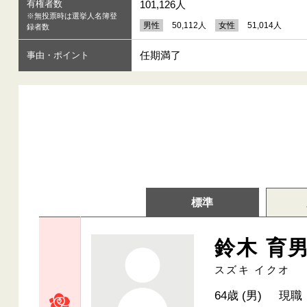
有権者数
101,126人
※無投票時は選挙人名簿登
男性
50,112人
女性
51,014人
録者数
任期満了
事由・ポイント
標準
鈴木 育
スズキ イクオ
64歳 (男)
現職