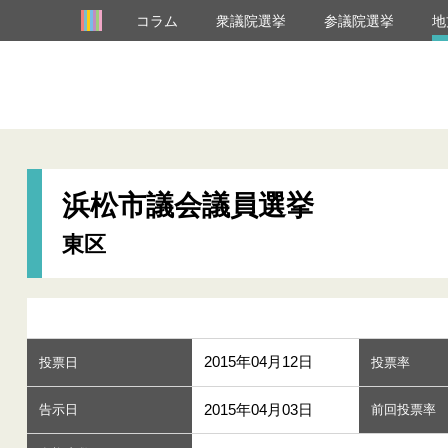
コラム
衆議院選挙
参議院選挙
地
浜松市議会議員選挙
東区
2015年04月12日
投票日
投票率
2015年04月03日
告示日
前回投票率