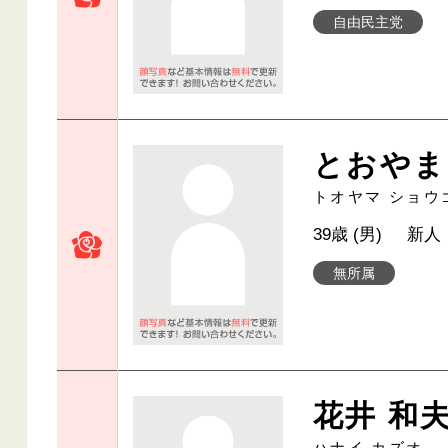
自由民主党
とおやま
トオヤマ ショウ
39歳 (男)
新人
無所属
花井 和
ハナイ カズオ