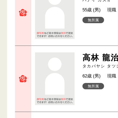
55歳 (男)
現職
無所属
高林 龍
タカバヤシ タツ
62歳 (男)
現職
無所属