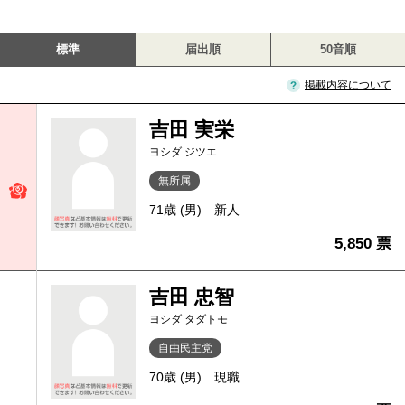
標準
届出順
50音順
掲載内容について
吉田 実栄
ヨシダ ジツエ
無所属
71歳 (男)
新人
5,850 票
吉田 忠智
ヨシダ タダトモ
自由民主党
70歳 (男)
現職