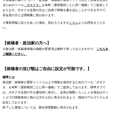
※情報量の違いについて：政治家・候補者が選挙ドットコム上で情報を発信す
るためのツール
「ボネクタ」
を有料（選挙種別ごとに同一価格）でご提供して
おります。ボネクタ会員の方はご自身で情報を書き込むことができますので、
非会員の方とは情報量に差があります。
※選挙情報に誤りがあった場合、恐れ入りますが
こちら
よりお問合せくださ
い。
【候補者・政治家の方へ】
※政治家・候補者情報の掲載や変更等は無料で承っておりますので、
こちらを
ご確認ください。
【候補者の並び順はご自由に設定が可能です。】
標準とは
政治家・候補者が選挙ドットコム上で情報を発信するためのツール「ボネク
タ」を有料（選挙種別ごとに同一価格）でご提供しております。標準タブで
は、ボネクタ会員の方を優先的に表示し、会員が複数いらっしゃる場合はネッ
ト上での情報発信に熱心な方が上位に表示されるよう、独自のアルゴリズムを
設定しております。
終了した選挙については、順次得票数順に表示されます。