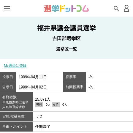
福井県議会議員選挙
吉田郡選挙区
選挙区一覧
My選挙に登録
投票日
1999年04月11日
投票率
-%
告示日
1999年04月02日
前回投票率
-%
有権者数
15,871人
※無投票時は選挙
男性
0人
女性
0人
人名簿登録者数
定数/候補者数
- / 2
事由・ポイント
任期満了