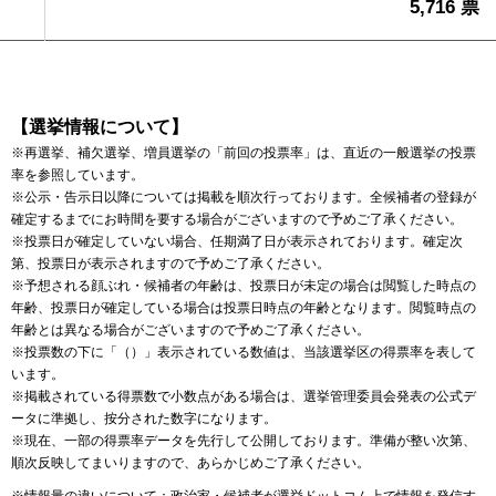
5,716 票
【選挙情報について】
※再選挙、補欠選挙、増員選挙の「前回の投票率」は、直近の一般選挙の投票
率を参照しています。
※公示・告示日以降については掲載を順次行っております。全候補者の登録が
確定するまでにお時間を要する場合がございますので予めご了承ください。
※投票日が確定していない場合、任期満了日が表示されております。確定次
第、投票日が表示されますので予めご了承ください。
※予想される顔ぶれ・候補者の年齢は、投票日が未定の場合は閲覧した時点の
年齢、投票日が確定している場合は投票日時点の年齢となります。閲覧時点の
年齢とは異なる場合がございますので予めご了承ください。
※投票数の下に「（）」表示されている数値は、当該選挙区の得票率を表して
います。
※掲載されている得票数で小数点がある場合は、選挙管理委員会発表の公式デ
ータに準拠し、按分された数字になります。
※現在、一部の得票率データを先行して公開しております。準備が整い次第、
順次反映してまいりますので、あらかじめご了承ください。