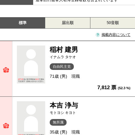
標準
届出順
50音順
掲載内容について
稲村 建男
イナムラ タケオ
自由民主党
71歳 (男)
現職
7,812 票
(52.3 %)
本吉 浄与
モトヨシ キヨト
無所属
35歳 (男)
現職