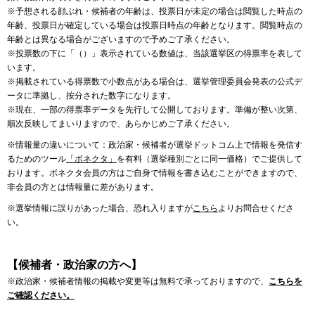
※予想される顔ぶれ・候補者の年齢は、投票日が未定の場合は閲覧した時点の
年齢、投票日が確定している場合は投票日時点の年齢となります。閲覧時点の
年齢とは異なる場合がございますので予めご了承ください。
※投票数の下に「（）」表示されている数値は、当該選挙区の得票率を表して
います。
※掲載されている得票数で小数点がある場合は、選挙管理委員会発表の公式デ
ータに準拠し、按分された数字になります。
※現在、一部の得票率データを先行して公開しております。準備が整い次第、
順次反映してまいりますので、あらかじめご了承ください。
※情報量の違いについて：政治家・候補者が選挙ドットコム上で情報を発信す
るためのツール
「ボネクタ」
を有料（選挙種別ごとに同一価格）でご提供して
おります。ボネクタ会員の方はご自身で情報を書き込むことができますので、
非会員の方とは情報量に差があります。
※選挙情報に誤りがあった場合、恐れ入りますが
こちら
よりお問合せくださ
い。
【候補者・政治家の方へ】
※政治家・候補者情報の掲載や変更等は無料で承っておりますので、
こちらを
ご確認ください。