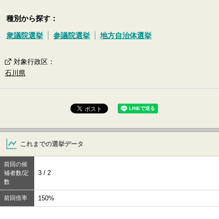
種別から探す：
衆議院選挙
参議院選挙
地方自治体選挙
対象行政区
：
石川県
これまでの選挙データ
前回の候
3 / 2
補者数/定
数
前回倍率
150%