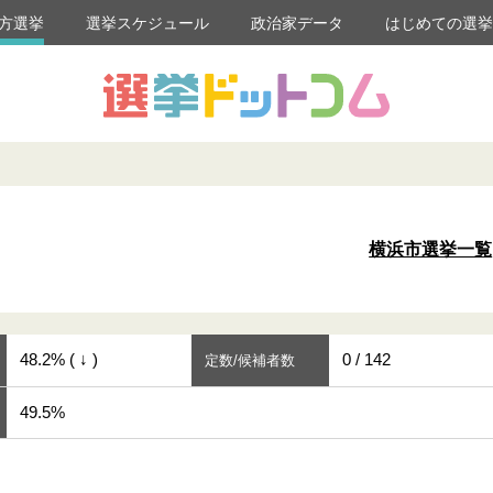
方選挙
選挙スケジュール
政治家データ
はじめての選
横浜市選挙一覧
48.2% ( ↓ )
0 / 142
定数/候補者数
49.5%