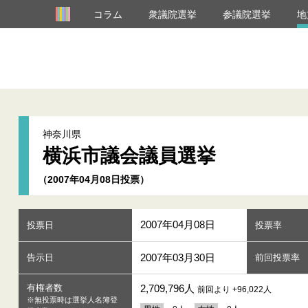
コラム
衆議院選挙
参議院選挙
地
神奈川県
横浜市議会議員選挙
（2007年04月08日投票）
2007年04月08日
投票日
投票率
2007年03月30日
告示日
前回投票率
有権者数
2,709,796人
前回より +96,022人
※無投票時は選挙人名簿登