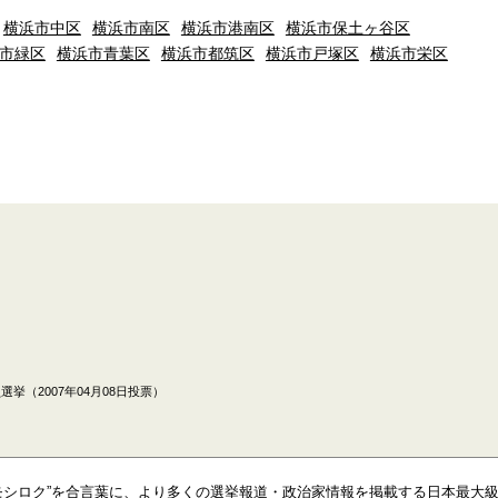
横浜市中区
横浜市南区
横浜市港南区
横浜市保土ヶ谷区
市緑区
横浜市青葉区
横浜市都筑区
横浜市戸塚区
横浜市栄区
挙（2007年04月08日投票）
モシロク”を合言葉に、より多くの選挙報道・政治家情報を掲載する日本最大