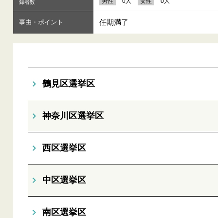
男性
0人
女性
0人
録者数
任期満了
事由・ポイント
鶴見区選挙区
神奈川区選挙区
西区選挙区
中区選挙区
南区選挙区