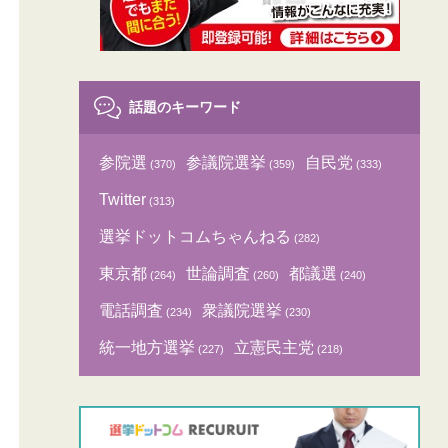
話題のキーワード
参院選
参議院選挙
自民党
(370)
(359)
(333)
Twitter
(313)
選挙ドットコムちゃんねる
(282)
東京都
世論調査
都議選
(264)
(260)
(240)
電話調査
衆議院選挙
(234)
(230)
統一地方選挙
立憲民主党
(227)
(218)