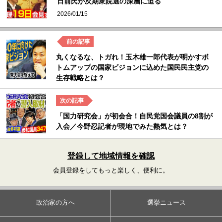
日前氏が次期衆院選の深層に迫る
2026/01/15
丸くなるな、トガれ！玉木雄一郎代表が明かすボ
トムアップの国家ビジョンに込めた国民民主党の
生存戦略とは？
「国力研究会」が初会合！自民党国会議員の8割が
入会／今野忍記者が現地でみた熱気とは？
登録して地域情報を確認
会員登録をしてもっと楽しく、便利に。
政治家の方へ
選挙ニュース