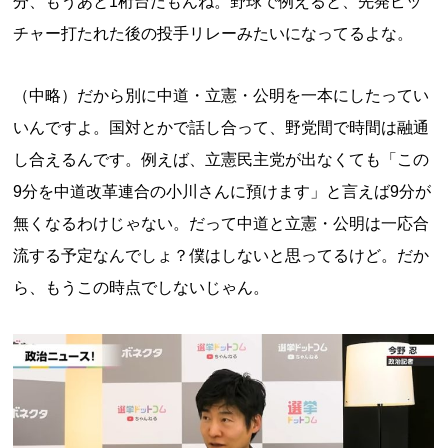
分、もうあと1桁台だもんね。野球で例えると、先発ピッ
チャー打たれた後の投手リレーみたいになってるよな。
（中略）だから別に中道・立憲・公明を一本にしたってい
いんですよ。国対とかで話し合って、野党間で時間は融通
し合えるんです。例えば、立憲民主党が出なくても「この
9分を中道改革連合の小川さんに預けます」と言えば9分が
無くなるわけじゃない。だって中道と立憲・公明は一応合
流する予定なんでしょ？僕はしないと思ってるけど。だか
ら、もうこの時点でしないじゃん。