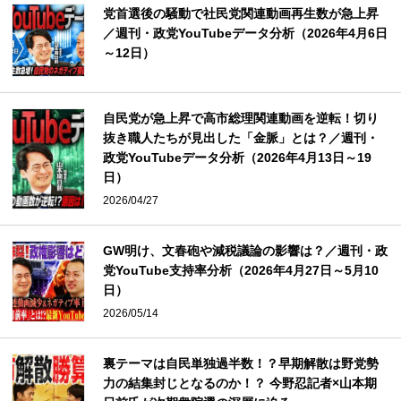
党首選後の騒動で社民党関連動画再生数が急上昇
／週刊・政党YouTubeデータ分析（2026年4月6日
～12日）
自民党が急上昇で高市総理関連動画を逆転！切り
抜き職人たちが見出した「金脈」とは？／週刊・
政党YouTubeデータ分析（2026年4月13日～19
日）
2026/04/27
GW明け、文春砲や減税議論の影響は？／週刊・政
党YouTube支持率分析（2026年4月27日～5月10
日）
2026/05/14
裏テーマは自民単独過半数！？早期解散は野党勢
力の結集封じとなるのか！？ 今野忍記者×山本期