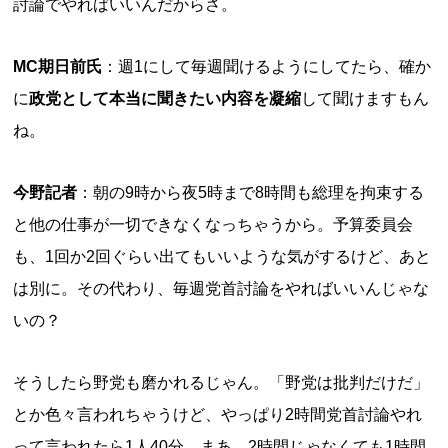
討論でやればいいんだからさ。
MC期日前氏
：週1にして毎週聞けるようにしてたら、確か
に
政党として本当に聞きたい内容を凝縮
して聞けますもん
ね。
今野記者
：朝の9時から夜5時まで8時間も総理を拘束する
と他の仕事が一切できなくなっちゃうから。予算委員会
も、1回か2回ぐらい出てもいいような気がするけど、あと
は別に。その代わり、毎週党首討論をやればいいんじゃな
いの？
そうしたら野党も磨かれるじゃん。「野党は批判だけだ」
とか色々言われちゃうけど、やっぱり2時間党首討論やれ
って言われたら1人40分。まあ、2時間じゃなくても1時間