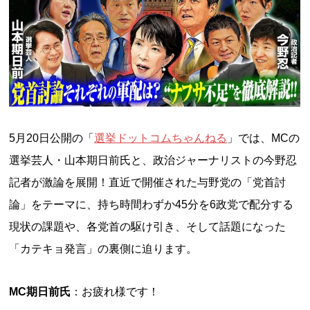
5月20日公開の「
選挙ドットコムちゃんねる
」では、MCの
選挙芸人・山本期日前氏と、政治ジャーナリストの今野忍
記者が激論を展開！直近で開催された与野党の「党首討
論」をテーマに、持ち時間わずか45分を6政党で配分する
現状の課題や、各党首の駆け引き、そして話題になった
「カテキョ発言」の裏側に迫ります。
MC期日前氏
：お疲れ様です！