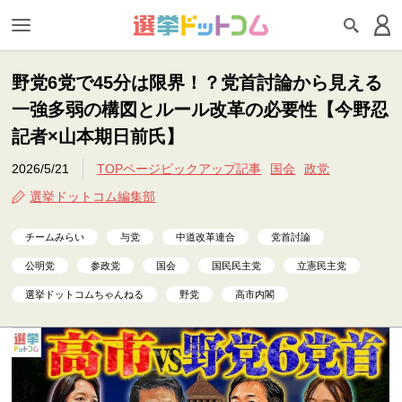
野党6党で45分は限界！？党首討論から見える
一強多弱の構図とルール改革の必要性【今野忍
記者×山本期日前氏】
2026/5/21
TOPページピックアップ記事
国会
政党
選挙ドットコム編集部
チームみらい
与党
中道改革連合
党首討論
公明党
参政党
国会
国民民主党
立憲民主党
選挙ドットコムちゃんねる
野党
高市内閣