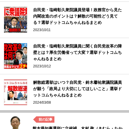
自民党・塩崎彰久衆院議員登場！政務官から見た
内閣改造のポイントは？解散の可能性どう見て
る？選挙ドットコムちゃんねるまとめ
2023/10/11
自民党・塩崎彰久衆院議員に聞く自民党改革の障
壁とは？厚生労働省って大変？選挙ドットコムち
ゃんねるまとめ
2023/10/12
解散総選挙はいつ？自民党・鈴木馨祐衆議院議員
が願う「政局より大切にしてほしいこと」選挙ド
ットコムちゃんねるまとめ
2024/03/08
熊本県知事選挙に立候補 木村 敬（きむら・たか