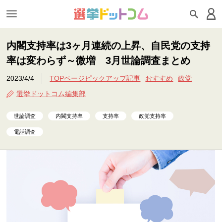
内閣支持率は3ヶ月連続の上昇、自民党の支持
率は変わらず～微増 3月世論調査まとめ
2023/4/4
TOPページピックアップ記事
おすすめ
政党
選挙ドットコム編集部
世論調査
内閣支持率
支持率
政党支持率
電話調査