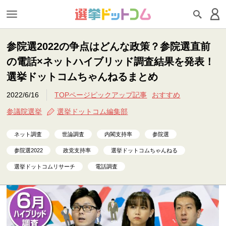
参院選2022の争点はどんな政策？参院選直前
の電話×ネットハイブリッド調査結果を発表！
選挙ドットコムちゃんねるまとめ
2022/6/16
TOPページピックアップ記事
おすすめ
参議院選挙
選挙ドットコム編集部
ネット調査
世論調査
内閣支持率
参院選
参院選2022
政党支持率
選挙ドットコムちゃんねる
選挙ドットコムリサーチ
電話調査