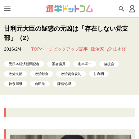
甘利元大臣の疑惑の元凶は「存在しない党支
部」（2）
2016/2/4
TOPページピックアップ記事
政治家
山本洋一
元日本経済新聞記者
国会議員
山本洋一
後援会
政党支部
政治献金
政治資金規制
甘利明
神奈川県
自民党
陳情処理