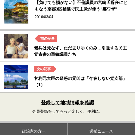
【負けても損がない】不倫議員の宮崎氏辞任にと
もなう京都3区補選で民主党が使う”裏ワザ”
2016/03/04
老兵は死なず、ただ去りゆくのみ…引退する民主
党古参の重鎮議員たち
甘利元大臣の疑惑の元凶は「存在しない党支部」
（1）
登録して地域情報を確認
会員登録をしてもっと楽しく、便利に。
政治家の方へ
選挙ニュース