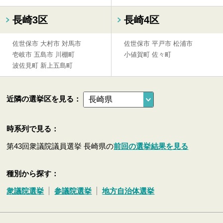
長崎3区
長崎4区
佐世保市
大村市
対馬市
佐世保市
平戸市
松浦市
壱岐市
五島市
川棚町
小値賀町
佐々町
波佐見町
新上五島町
近隣の選挙区を見る：
時系列で見る：
第43回衆議院議員選挙 長崎県の
前回の選挙結果を見る
種別から探す：
衆議院選挙
参議院選挙
地方自治体選挙