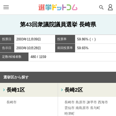
第43回衆議院議員選挙 長崎県
投票日
2003年11月09日
投票率
59.86% ( ↑ )
告示日
2003年10月28日
前回投票率
59.65%
定数/候補者数
480 / 1159
選挙区から探す
長崎1区
長崎2区
長崎市
長崎市
島原市
諫早市
西海市
雲仙市
南島原市
長与町
時津町