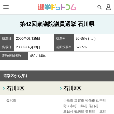
第42回衆議院議員選挙 石川県
投票日
2000年06月25日
投票率
59.65% ( → )
告示日
2000年06月13日
前回投票率
59.65%
定数/候補者数
480 / 1404
選挙区から探す
石川1区
石川2区
金沢市
小松市
加賀市
松任市
山中町
野々市町
白峰村
尾口村
鳥越村
鶴来町
美川町
川北町