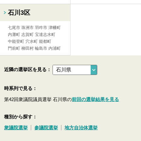
石川3区
七尾市
珠洲市
羽咋市
津幡町
内灘町
志賀町
宝達志水町
中能登町
穴水町
能都町
門前町
柳田村
輪島市
内浦町
近隣の選挙区を見る：
時系列で見る：
第42回衆議院議員選挙 石川県の
前回の選挙結果を見る
種別から探す：
衆議院選挙
参議院選挙
地方自治体選挙