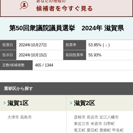
第50回衆議院議員選挙 2024年 滋賀県
投票日
2024年10月27日
投票率
53.85% ( ↓ )
告示日
2024年10月15日
前回投票率
55.93%
定数/候補者数
465 / 1344
選挙区から探す
滋賀1区
滋賀2区
大津市
高島市
彦根市
長浜市
近江八幡市
東近江市
米原市
日野町
竜王町
愛荘町
豊郷町
甲良町