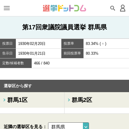
第17回衆議院議員選挙 群馬県
投票日
1930年02月20日
投票率
83.34% ( ↑ )
告示日
1930年01月21日
前回投票率
80.33%
定数/候補者数
466 / 840
選挙区から探す
群馬1区
群馬2区
近隣の選挙区を見る：