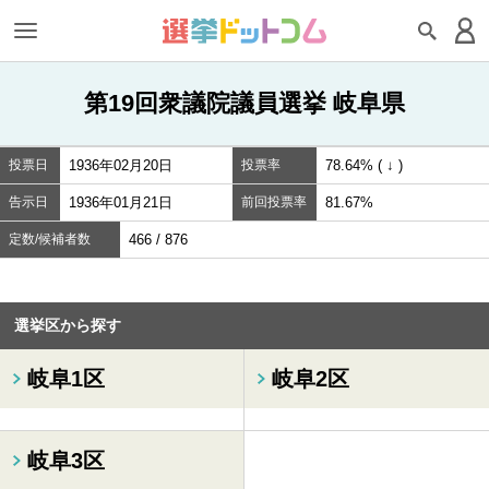
第19回衆議院議員選挙 岐阜県
投票日
1936年02月20日
投票率
78.64% ( ↓ )
告示日
1936年01月21日
前回投票率
81.67%
定数/候補者数
466 / 876
選挙区から探す
岐阜1区
岐阜2区
岐阜3区