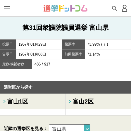
第31回衆議院議員選挙 富山県
投票日
1967年01月29日
投票率
73.99% ( ↑ )
告示日
1967年01月08日
前回投票率
71.14%
定数/候補者数
486 / 917
選挙区から探す
富山1区
富山2区
近隣の選挙区を見る：